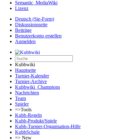
Semantic_MediaWiki
Lizenz
Deutsch (Sie-Form)‎
Diskussionsseite
Beiträge
Benutzerkonto erstellen
Anmelden
Kubbwiki
Hauptseite
Turnier-Kalender
Turnier-Archive
Kubbwiki_Champions
Nachrichten
Team
Spieler
=>Tools
Kubb-Regeln
Kubb-Produkt/Spiele
Kubb-Turnier-Organisation-Hilfe
KubbSchule
=> New