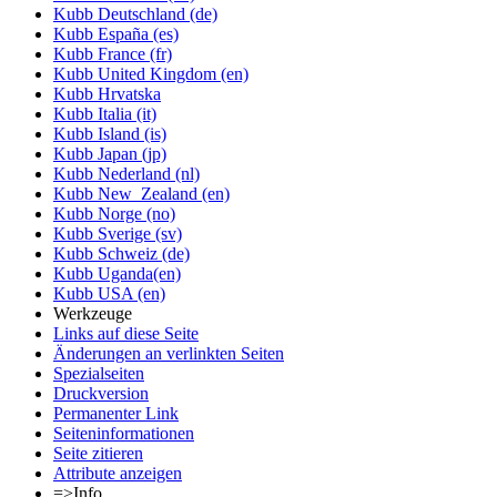
Kubb Deutschland (de)
Kubb España (es)
Kubb France (fr)
Kubb United Kingdom (en)
Kubb Hrvatska
Kubb Italia (it)
Kubb Island (is)
Kubb Japan (jp)
Kubb Nederland (nl)
Kubb New_Zealand (en)
Kubb Norge (no)
Kubb Sverige (sv)
Kubb Schweiz (de)
Kubb Uganda(en)
Kubb USA (en)
Werkzeuge
Links auf diese Seite
Änderungen an verlinkten Seiten
Spezialseiten
Druckversion
Permanenter Link
Seiten­informationen
Seite zitieren
Attribute anzeigen
=>Info