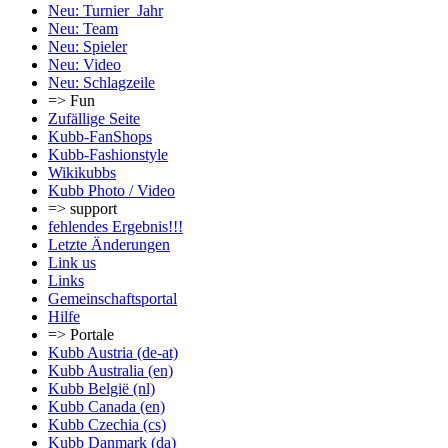
Neu: Turnier_Jahr
Neu: Team
Neu: Spieler
Neu: Video
Neu: Schlagzeile
=> Fun
Zufällige Seite
Kubb-FanShops
Kubb-Fashionstyle
Wikikubbs
Kubb Photo / Video
=> support
fehlendes Ergebnis!!!
Letzte Änderungen
Link us
Links
Gemeinschafts­portal
Hilfe
=> Portale
Kubb Austria (de-at)
Kubb Australia (en)
Kubb België (nl)
Kubb Canada (en)
Kubb Czechia (cs)
Kubb Danmark (da)