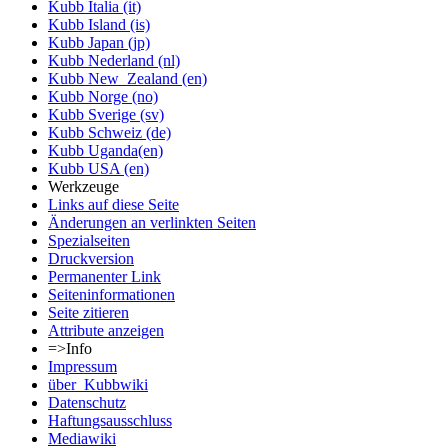
Kubb Italia (it)
Kubb Island (is)
Kubb Japan (jp)
Kubb Nederland (nl)
Kubb New_Zealand (en)
Kubb Norge (no)
Kubb Sverige (sv)
Kubb Schweiz (de)
Kubb Uganda(en)
Kubb USA (en)
Werkzeuge
Links auf diese Seite
Änderungen an verlinkten Seiten
Spezialseiten
Druckversion
Permanenter Link
Seiten­informationen
Seite zitieren
Attribute anzeigen
=>Info
Impressum
über_Kubbwiki
Datenschutz
Haftungsausschluss
Mediawiki