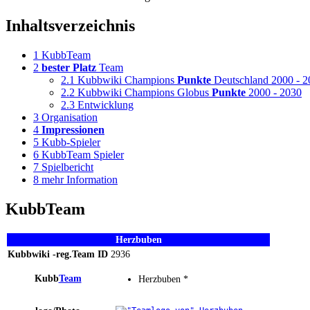
Inhaltsverzeichnis
1
KubbTeam
2
bester
Platz
Team
2.1
Kubbwiki Champions
Punkte
Deutschland 2000 - 2
2.2
Kubbwiki Champions Globus
Punkte
2000 - 2030
2.3
Entwicklung
3
Organisation
4
Impressionen
5
Kubb-Spieler
6
KubbTeam Spieler
7
Spielbericht
8
mehr Information
KubbTeam
Herzbuben
Kubbwiki -reg.Team ID
2936
Kubb
Team
Herzbuben *