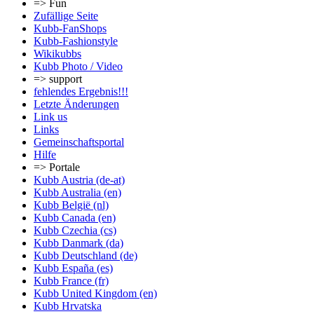
=> Fun
Zufällige Seite
Kubb-FanShops
Kubb-Fashionstyle
Wikikubbs
Kubb Photo / Video
=> support
fehlendes Ergebnis!!!
Letzte Änderungen
Link us
Links
Gemeinschafts­portal
Hilfe
=> Portale
Kubb Austria (de-at)
Kubb Australia (en)
Kubb België (nl)
Kubb Canada (en)
Kubb Czechia (cs)
Kubb Danmark (da)
Kubb Deutschland (de)
Kubb España (es)
Kubb France (fr)
Kubb United Kingdom (en)
Kubb Hrvatska