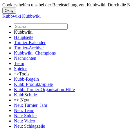
Cookies helfen uns bei der Bereitstellung von Kubbwiki. Durch die N
Kubbwiki
Kubbwiki
Kubbwiki
Hauptseite
Turnier-Kalender
Turnier-Archive
Kubbwiki_Champions
Nachrichten
Team
Spieler
=>Tools
Kubb-Regeln
Kubb-Produkt/Spiele
Kubb-Turnier-Organisation-Hilfe
KubbSchule
=> New
Neu: Turnier_Jahr
Neu: Team
Neu: Spieler
Neu: Video
Neu: Schlagzeile