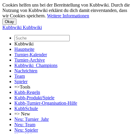
Cookies helfen uns bei der Bereitstellung von Kubbwiki. Durch die
Nutzung von Kubbwiki erklärst du dich damit einverstanden, dass
wir Cookies speichern.
Weitere Informationen
Kubbwiki
Kubbwiki
Kubbwiki
Hauptseite
Turnier-Kalender
Turnier-Archive
Kubbwiki_Champions
Nachrichten
Team
Spieler
=>Tools
Kubb-Regeln
Kubb-Produkt/Spiele
Kubb-Turnier-Organisation-Hilfe
KubbSchule
=> New
Neu: Turnier_Jahr
Neu: Team
Neu: Spieler