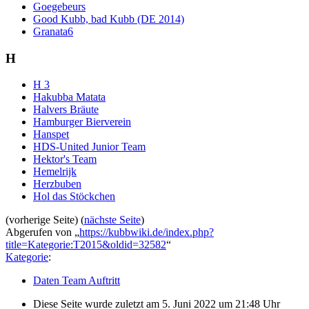
Goegebeurs
Good Kubb, bad Kubb (DE 2014)
Granata6
H
H 3
Hakubba Matata
Halvers Bräute
Hamburger Bierverein
Hanspet
HDS-United Junior Team
Hektor's Team
Hemelrijk
Herzbuben
Hol das Stöckchen
(vorherige Seite) (
nächste Seite
)
Abgerufen von „
https://kubbwiki.de/index.php?
title=Kategorie:T2015&oldid=32582
“
Kategorie
:
Daten Team Auftritt
Diese Seite wurde zuletzt am 5. Juni 2022 um 21:48 Uhr