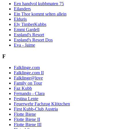
Een handvol kubbmaten 75
Eilanders
Ein Thor kommt selten allein
Elduris
Ely TimberKubbs
Emmi Gardell
Espland's Resort
Espland's Resort Dos
Eva - Jaime
F
Falklinge.com
Falklinge.com II
Falklinge@love
Family on Tour
Faz Kubb
Fernando - Clara
Festina Lente
Feuerwehr Fachzug Klötzchen
First Kubb-Club Austria
Flotte Biene
Flotte Biene II
Flotte Biene III