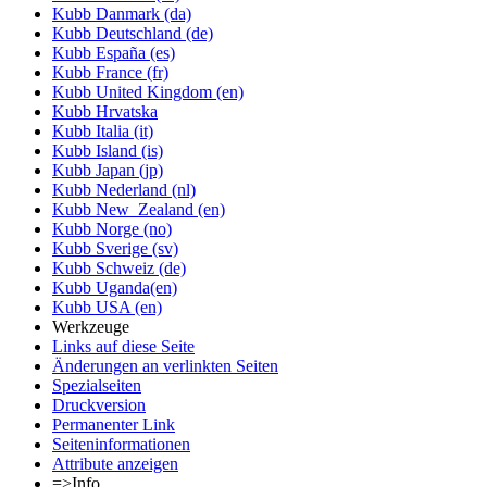
Kubb Danmark (da)
Kubb Deutschland (de)
Kubb España (es)
Kubb France (fr)
Kubb United Kingdom (en)
Kubb Hrvatska
Kubb Italia (it)
Kubb Island (is)
Kubb Japan (jp)
Kubb Nederland (nl)
Kubb New_Zealand (en)
Kubb Norge (no)
Kubb Sverige (sv)
Kubb Schweiz (de)
Kubb Uganda(en)
Kubb USA (en)
Werkzeuge
Links auf diese Seite
Änderungen an verlinkten Seiten
Spezialseiten
Druckversion
Permanenter Link
Seiten­informationen
Attribute anzeigen
=>Info