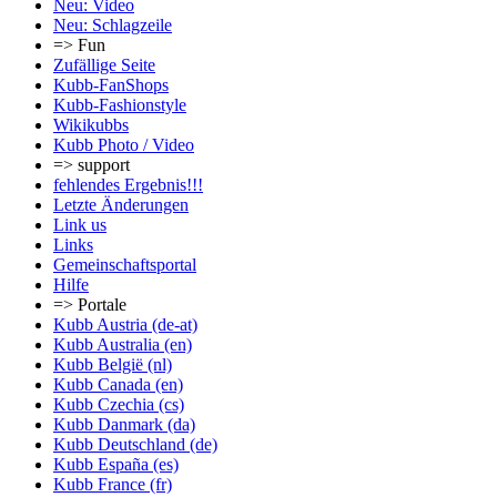
Neu: Video
Neu: Schlagzeile
=> Fun
Zufällige Seite
Kubb-FanShops
Kubb-Fashionstyle
Wikikubbs
Kubb Photo / Video
=> support
fehlendes Ergebnis!!!
Letzte Änderungen
Link us
Links
Gemeinschafts­portal
Hilfe
=> Portale
Kubb Austria (de-at)
Kubb Australia (en)
Kubb België (nl)
Kubb Canada (en)
Kubb Czechia (cs)
Kubb Danmark (da)
Kubb Deutschland (de)
Kubb España (es)
Kubb France (fr)