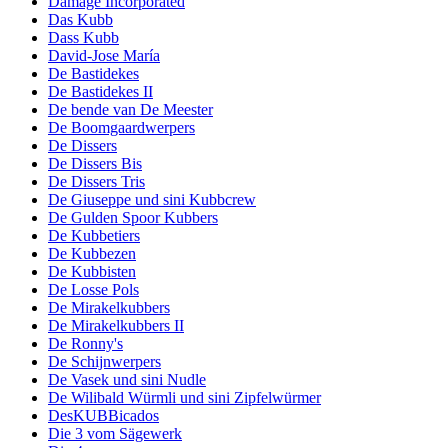
Damage Incorporated
Das Kubb
Dass Kubb
David-Jose María
De Bastidekes
De Bastidekes II
De bende van De Meester
De Boomgaardwerpers
De Dissers
De Dissers Bis
De Dissers Tris
De Giuseppe und sini Kubbcrew
De Gulden Spoor Kubbers
De Kubbetiers
De Kubbezen
De Kubbisten
De Losse Pols
De Mirakelkubbers
De Mirakelkubbers II
De Ronny's
De Schijnwerpers
De Vasek und sini Nudle
De Wilibald Würmli und sini Zipfelwürmer
DesKUBBicados
Die 3 vom Sägewerk