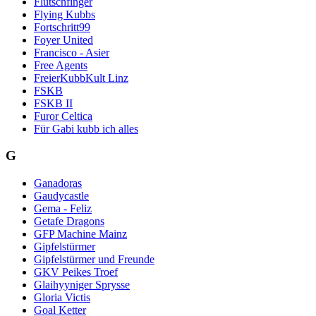
Flutschfinger
Flying Kubbs
Fortschritt99
Foyer United
Francisco - Asier
Free Agents
FreierKubbKult Linz
FSKB
FSKB II
Furor Celtica
Für Gabi kubb ich alles
G
Ganadoras
Gaudycastle
Gema - Feliz
Getafe Dragons
GFP Machine Mainz
Gipfelstürmer
Gipfelstürmer und Freunde
GKV Peikes Troef
Glaihyyniger Sprysse
Gloria Victis
Goal Ketter