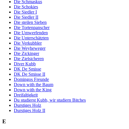
Die Schmaskus
Die Schokies
Die Siedler I
Die Siedler II
Die steilen Sieben
Die Tortenpanscher
Die Umwerfenden
Die Unterschätzten
Die Verkubbler
Die Weyheweger
Die Zickinger
Die Zielsicheren
Diver Kubb
DK De Smisse
DK De Smisse II
Domingos Freunde
Down with the Baum
Down with the King
Dreifaltigkeit
Du studierst Kubb, wir studiern Bitches
Durstiges Holz
Durstiges Holz II
E