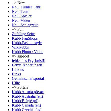
=> New
Neu: Turnier_Jahr
Neu: Team
Neu: Spieler
Neu: Video
Neu: Schlagzeile
=> Fun
Zufällige Seite
Kubb-FanShops
Kubb-Fashionstyle
Wikikubbs
Kubb Photo / Video
=> support
fehlendes Ergebnis!!!
Letzte Änderungen
Link us
Links
Gemeinschafts­portal
Hilfe
=> Portale
Kubb Austria (de-at)
Kubb Australia (en)
Kubb België (nl)
Kubb Canada (en)
Kubb Czechia (cs)