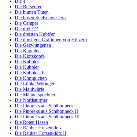
Die 4
Die Berserker
Die bunten Tüten
Die bösen Stiefschwestern
Die Camper
Die drei ???
Die dreisten Kubb'er
Die durstigen Gräfinnen von Hölzern
Die Gezwungenen
Die Kaputten
Die Klotzköpfe
Die Kubbies
Die Kubbler
Die Kubbler III
Die Königlichen
Die Lübke Wikinger
Die Maulwürfe
Die Männerspochtler
Die Nordstürmer
Die Pinoreks aus Schibonneck
Die Pinoreks aus Schibonneck II
Die Pinoreks aus Schibonneck III
Die Roten Hasen
Die Räuber Hotzenklotz
Die Räuber Hotzenklotz II