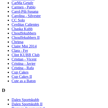
CarMa Getafe
Carmen - Pablo
Carol-Pili-Susana
Carolina - Silvestre
CC Solo
Cerditas Calientes
Chaska Kubb
Chouffekubbers
Chouffekubbers II
Chripsa
Claire Mni 2014
Clara - Fer
Clint KUBB Club
Cristian - Vicent
Cristina - Javier
Cristina - Rafa
Cup Cakes
Cup Cakes II
Cute as a Baton
D
Dalen Sportskubb
Dalen Sportskubb II