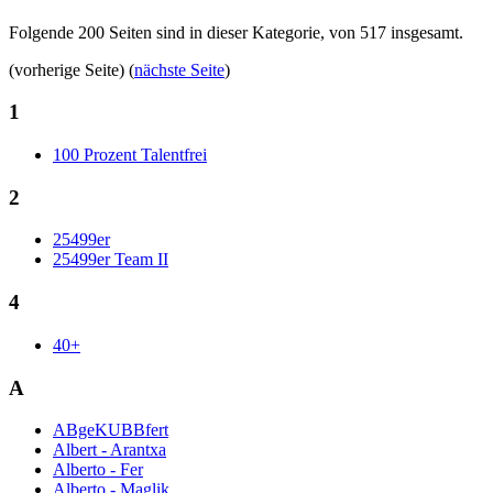
Folgende 200 Seiten sind in dieser Kategorie, von 517 insgesamt.
(vorherige Seite) (
nächste Seite
)
1
100 Prozent Talentfrei
2
25499er
25499er Team II
4
40+
A
ABgeKUBBfert
Albert - Arantxa
Alberto - Fer
Alberto - Maglik