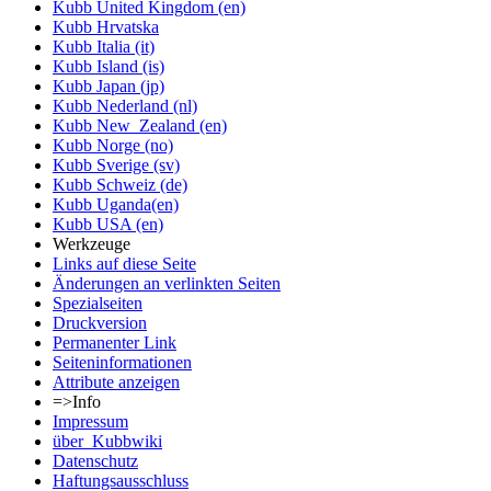
Kubb United Kingdom (en)
Kubb Hrvatska
Kubb Italia (it)
Kubb Island (is)
Kubb Japan (jp)
Kubb Nederland (nl)
Kubb New_Zealand (en)
Kubb Norge (no)
Kubb Sverige (sv)
Kubb Schweiz (de)
Kubb Uganda(en)
Kubb USA (en)
Werkzeuge
Links auf diese Seite
Änderungen an verlinkten Seiten
Spezialseiten
Druckversion
Permanenter Link
Seiten­informationen
Attribute anzeigen
=>Info
Impressum
über_Kubbwiki
Datenschutz
Haftungsausschluss