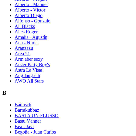
Alberto - Manuel
Alberto - Víctor
Alberto-Diego
Alfonso - Gonzalo
All Blacks
Alles Roger
Amalia - Agustín
Ana - Nuria
Aranzazu
Area 51
Arm aber sexy
Arster Party Boy's
Astra La Vista
Aug-laug-eth
AWO All Stars
B
Badusch
Barrakubbaz
BASTA UN FLUSSO
Bastu Vänner
Bea - Javi
Begoña - Juan Carlos