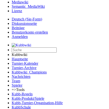
Mediawiki
Semantic_MediaWiki
Lizenz
Deutsch (Sie-Form)‎
Diskussionsseite
Beiträge
Benutzerkonto erstellen
Anmelden
Kubbwiki
Hauptseite
Turnier-Kalender
Turnier-Archive
Kubbwiki_Champions
Nachrichten
Team
Spieler
=>Tools
Kubb-Regeln
Kubb-Produkt/Spiele
Kubb-Turnier-Organisation-Hilfe
KubbSchule