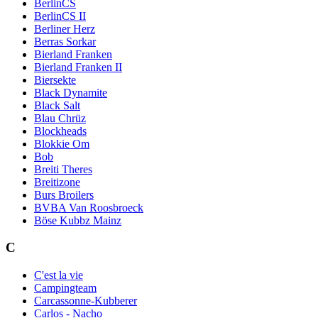
BerlinCS
BerlinCS II
Berliner Herz
Berras Sorkar
Bierland Franken
Bierland Franken II
Biersekte
Black Dynamite
Black Salt
Blau Chrüz
Blockheads
Blokkie Om
Bob
Breiti Theres
Breitizone
Burs Broilers
BVBA Van Roosbroeck
Böse Kubbz Mainz
C
C'est la vie
Campingteam
Carcassonne-Kubberer
Carlos - Nacho