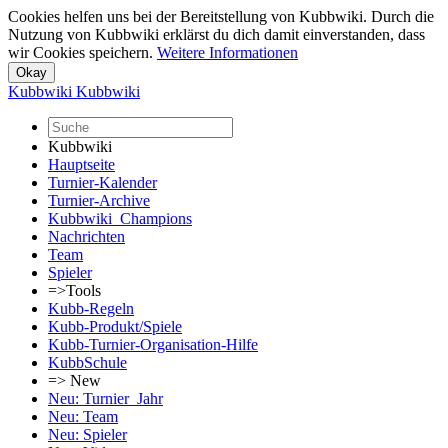
Cookies helfen uns bei der Bereitstellung von Kubbwiki. Durch die
Nutzung von Kubbwiki erklärst du dich damit einverstanden, dass
wir Cookies speichern.
Weitere Informationen
Kubbwiki
Kubbwiki
Kubbwiki
Hauptseite
Turnier-Kalender
Turnier-Archive
Kubbwiki_Champions
Nachrichten
Team
Spieler
=>Tools
Kubb-Regeln
Kubb-Produkt/Spiele
Kubb-Turnier-Organisation-Hilfe
KubbSchule
=> New
Neu: Turnier_Jahr
Neu: Team
Neu: Spieler