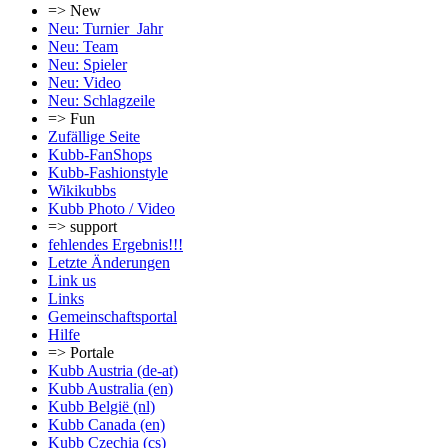
=> New
Neu: Turnier_Jahr
Neu: Team
Neu: Spieler
Neu: Video
Neu: Schlagzeile
=> Fun
Zufällige Seite
Kubb-FanShops
Kubb-Fashionstyle
Wikikubbs
Kubb Photo / Video
=> support
fehlendes Ergebnis!!!
Letzte Änderungen
Link us
Links
Gemeinschafts­portal
Hilfe
=> Portale
Kubb Austria (de-at)
Kubb Australia (en)
Kubb België (nl)
Kubb Canada (en)
Kubb Czechia (cs)