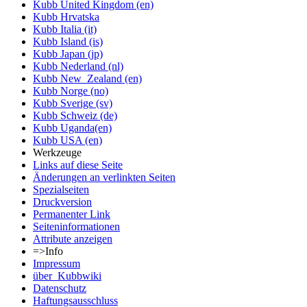
Kubb United Kingdom (en)
Kubb Hrvatska
Kubb Italia (it)
Kubb Island (is)
Kubb Japan (jp)
Kubb Nederland (nl)
Kubb New_Zealand (en)
Kubb Norge (no)
Kubb Sverige (sv)
Kubb Schweiz (de)
Kubb Uganda(en)
Kubb USA (en)
Werkzeuge
Links auf diese Seite
Änderungen an verlinkten Seiten
Spezialseiten
Druckversion
Permanenter Link
Seiten­informationen
Attribute anzeigen
=>Info
Impressum
über_Kubbwiki
Datenschutz
Haftungsausschluss