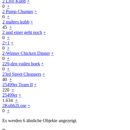
2 Live Kubb
+
0
+
2 Pump Chumps
+
0
+
2 maîtres kubb
+
45
+
2 und einer geht noch
+
0
+
2+1
+
0
+
2-Winner Chicken Dinner
+
0
+
229-den vuilen hoek
+
0
+
23rd Street Choppers
+
40
+
25499er Team II
+
220
+
25499er
+
1.634
+
2Kubb2Lose
+
0
+
Es werden 6 ähnliche Objekte angezeigt.