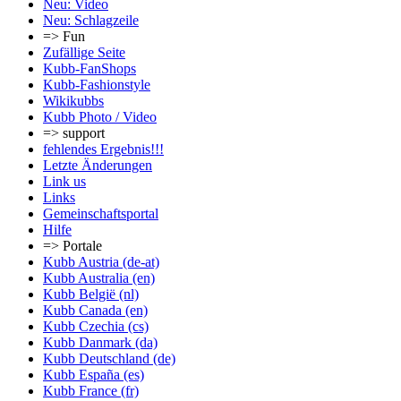
Neu: Video
Neu: Schlagzeile
=> Fun
Zufällige Seite
Kubb-FanShops
Kubb-Fashionstyle
Wikikubbs
Kubb Photo / Video
=> support
fehlendes Ergebnis!!!
Letzte Änderungen
Link us
Links
Gemeinschafts­portal
Hilfe
=> Portale
Kubb Austria (de-at)
Kubb Australia (en)
Kubb België (nl)
Kubb Canada (en)
Kubb Czechia (cs)
Kubb Danmark (da)
Kubb Deutschland (de)
Kubb España (es)
Kubb France (fr)