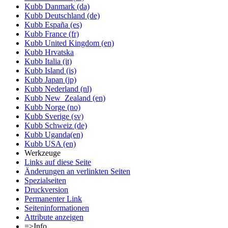
Kubb Danmark (da)
Kubb Deutschland (de)
Kubb España (es)
Kubb France (fr)
Kubb United Kingdom (en)
Kubb Hrvatska
Kubb Italia (it)
Kubb Island (is)
Kubb Japan (jp)
Kubb Nederland (nl)
Kubb New_Zealand (en)
Kubb Norge (no)
Kubb Sverige (sv)
Kubb Schweiz (de)
Kubb Uganda(en)
Kubb USA (en)
Werkzeuge
Links auf diese Seite
Änderungen an verlinkten Seiten
Spezialseiten
Druckversion
Permanenter Link
Seiten­informationen
Attribute anzeigen
=>Info