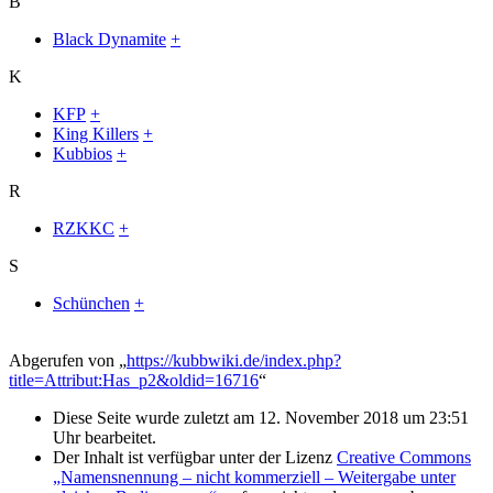
B
Black Dynamite
+
K
KFP
+
King Killers
+
Kubbios
+
R
RZKKC
+
S
Schünchen
+
Abgerufen von „
https://kubbwiki.de/index.php?
title=Attribut:Has_p2&oldid=16716
“
Diese Seite wurde zuletzt am 12. November 2018 um 23:51
Uhr bearbeitet.
Der Inhalt ist verfügbar unter der Lizenz
Creative Commons
„Namensnennung – nicht kommerziell – Weitergabe unter