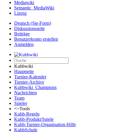
Mediawiki
Semantic_MediaWiki
Lizenz
Deutsch (Sie-Form)‎
Diskussionsseite
Beiträge
Benutzerkonto erstellen
Anmelden
Kubbwiki
Hauptseite
Turnier-Kalender
Turnier-Archive
Kubbwiki_Champions
Nachrichten
Team
Spieler
=>Tools
Kubb-Regeln
Kubb-Produkt/Spiele
Kubb-Turnier-Organisation-Hilfe
KubbSchule