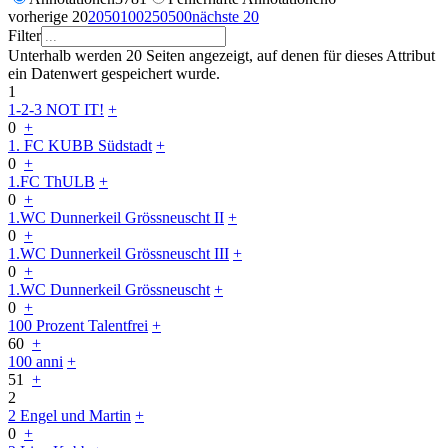
vorherige 20
20
50
100
250
500
nächste 20
Filter
Unterhalb werden 20 Seiten angezeigt, auf denen für dieses Attribut
ein Datenwert gespeichert wurde.
1
1-2-3 NOT IT!
+
0
+
1. FC KUBB Südstadt
+
0
+
1.FC ThULB
+
0
+
1.WC Dunnerkeil Grössneuscht II
+
0
+
1.WC Dunnerkeil Grössneuscht III
+
0
+
1.WC Dunnerkeil Grössneuscht
+
0
+
100 Prozent Talentfrei
+
60
+
100 anni
+
51
+
2
2 Engel und Martin
+
0
+