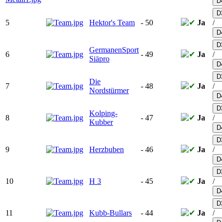
D
D
5
Hektor's Team
-
50
Ja
/
D
D
GermanenSport
6
-
49
Ja
/
Siäpro
D
D
Die
7
-
48
Ja
/
Nordstürmer
D
D
Kolping-
8
-
47
Ja
/
Kubber
D
D
9
Herzbuben
-
46
Ja
/
D
D
10
H 3
-
45
Ja
/
D
D
11
Kubb-Bullars
-
44
Ja
/