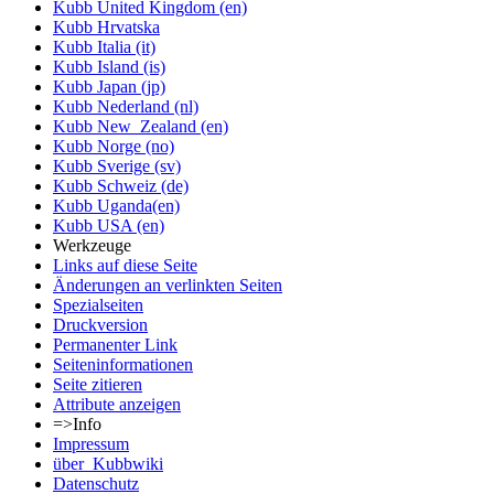
Kubb United Kingdom (en)
Kubb Hrvatska
Kubb Italia (it)
Kubb Island (is)
Kubb Japan (jp)
Kubb Nederland (nl)
Kubb New_Zealand (en)
Kubb Norge (no)
Kubb Sverige (sv)
Kubb Schweiz (de)
Kubb Uganda(en)
Kubb USA (en)
Werkzeuge
Links auf diese Seite
Änderungen an verlinkten Seiten
Spezialseiten
Druckversion
Permanenter Link
Seiten­informationen
Seite zitieren
Attribute anzeigen
=>Info
Impressum
über_Kubbwiki
Datenschutz