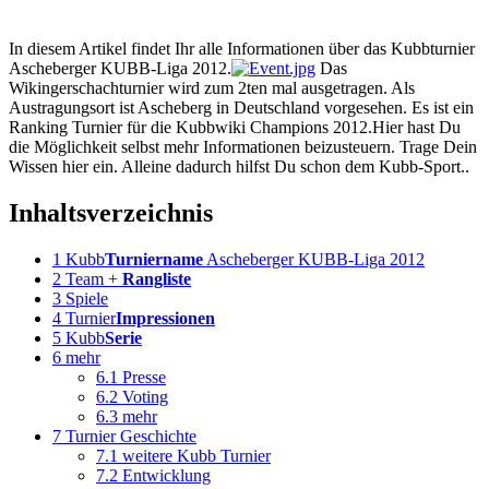
In diesem Artikel findet Ihr alle Informationen über das Kubbturnier
Ascheberger KUBB-Liga 2012.
Das
Wikingerschachturnier wird zum 2ten mal ausgetragen. Als
Austragungsort ist Ascheberg in Deutschland vorgesehen. Es ist ein
Ranking Turnier für die Kubbwiki Champions 2012.Hier hast Du
die Möglichkeit selbst mehr Informationen beizusteuern. Trage Dein
Wissen hier ein. Alleine dadurch hilfst Du schon dem Kubb-Sport..
Inhaltsverzeichnis
1
Kubb
Turniername
Ascheberger KUBB-Liga 2012
2
Team +
Rangliste
3
Spiele
4
Turnier
Impressionen
5
Kubb
Serie
6
mehr
6.1
Presse
6.2
Voting
6.3
mehr
7
Turnier Geschichte
7.1
weitere Kubb Turnier
7.2
Entwicklung