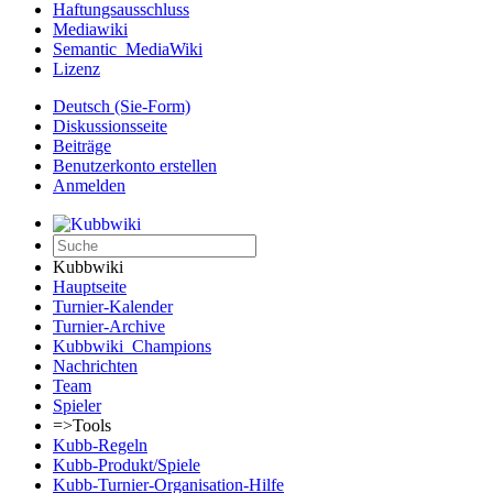
Haftungsausschluss
Mediawiki
Semantic_MediaWiki
Lizenz
Deutsch (Sie-Form)‎
Diskussionsseite
Beiträge
Benutzerkonto erstellen
Anmelden
Kubbwiki
Hauptseite
Turnier-Kalender
Turnier-Archive
Kubbwiki_Champions
Nachrichten
Team
Spieler
=>Tools
Kubb-Regeln
Kubb-Produkt/Spiele
Kubb-Turnier-Organisation-Hilfe