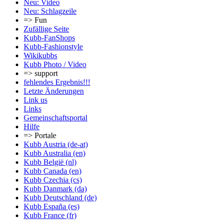
Neu: Video
Neu: Schlagzeile
=> Fun
Zufällige Seite
Kubb-FanShops
Kubb-Fashionstyle
Wikikubbs
Kubb Photo / Video
=> support
fehlendes Ergebnis!!!
Letzte Änderungen
Link us
Links
Gemeinschafts­portal
Hilfe
=> Portale
Kubb Austria (de-at)
Kubb Australia (en)
Kubb België (nl)
Kubb Canada (en)
Kubb Czechia (cs)
Kubb Danmark (da)
Kubb Deutschland (de)
Kubb España (es)
Kubb France (fr)