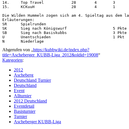
14.	Top Travel	      28	4	3	-	21		- 70		30 : 100 29

15.	KCKuuH	              28	4	1	-	23		- 56		22 : 78	 23

Die Wilden Hummeln zogen sich am 4. Spieltag aus dem la
Erläuterungen:			

SR	Spielrunden			

SK	Sieg nach Königswurf			5 Pkte

SB	Sieg nach Basiskubbs	 		3 Pkte

U	Unentschieden                   	1 Pkt

Abgerufen von „
https://kubbwiki.de/index.php?
title=Ascheberger_KUBB-Liga_2012&oldid=19008
“
Kategorien
:
2012
Ascheberg
Deutschland Turnier
Deutschland
Event
Allturnier
2012 Deutschland
Eventdetail
Basisturnier
Turnier
Ascheberger KUBB-Liga