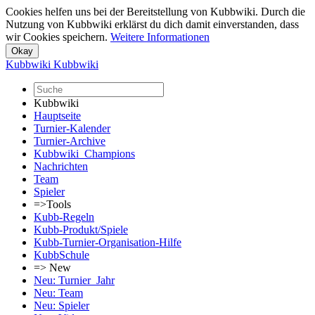
Cookies helfen uns bei der Bereitstellung von Kubbwiki. Durch die
Nutzung von Kubbwiki erklärst du dich damit einverstanden, dass
wir Cookies speichern.
Weitere Informationen
Kubbwiki
Kubbwiki
Kubbwiki
Hauptseite
Turnier-Kalender
Turnier-Archive
Kubbwiki_Champions
Nachrichten
Team
Spieler
=>Tools
Kubb-Regeln
Kubb-Produkt/Spiele
Kubb-Turnier-Organisation-Hilfe
KubbSchule
=> New
Neu: Turnier_Jahr
Neu: Team
Neu: Spieler