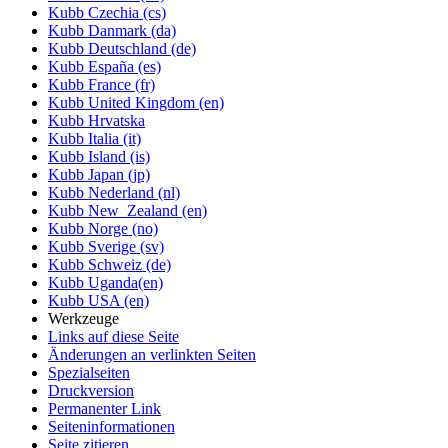
Kubb Czechia (cs)
Kubb Danmark (da)
Kubb Deutschland (de)
Kubb España (es)
Kubb France (fr)
Kubb United Kingdom (en)
Kubb Hrvatska
Kubb Italia (it)
Kubb Island (is)
Kubb Japan (jp)
Kubb Nederland (nl)
Kubb New_Zealand (en)
Kubb Norge (no)
Kubb Sverige (sv)
Kubb Schweiz (de)
Kubb Uganda(en)
Kubb USA (en)
Werkzeuge
Links auf diese Seite
Änderungen an verlinkten Seiten
Spezialseiten
Druckversion
Permanenter Link
Seiten­informationen
Seite zitieren