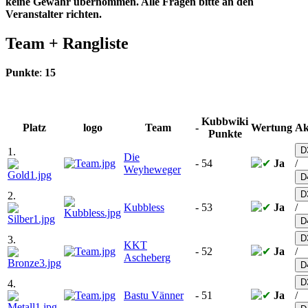
keine Gewähr übernommen. Alle Fragen bitte an den
Veranstalter richten.
Team +
Rangliste
Punkte
:
15
Kubbwiki
Platz
logo
Team
-
Wertung
Ak
Punkte
D
1.
Die
-
54
Ja
/
Weyheweger
D
D
2.
Kubbless
-
53
Ja
/
D
D
3.
KKT
-
52
Ja
/
Ascheberg
D
D
4.
Bastu Vänner
-
51
Ja
/