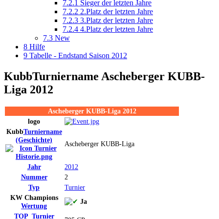
7.2.1
Sieger der letzten Jahre
7.2.2
2.Platz der letzten Jahre
7.2.3
3.Platz der letzten Jahre
7.2.4
4.Platz der letzten Jahre
7.3
New
8
Hilfe
9
Tabelle - Endstand Saison 2012
Kubb
Turniername
Ascheberger KUBB-
Liga 2012
Ascheberger KUBB-Liga 2012
logo
Kubb
Turniername
(Geschichte)
Ascheberger KUBB-Liga
Jahr
2012
Nummer
2
Typ
Turnier
KW Champions
Ja
Wertung
TOP_Turnier