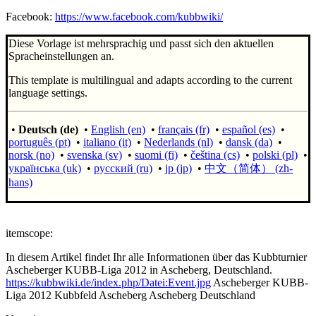
Facebook:
https://www.facebook.com/kubbwiki/
Diese Vorlage ist mehrsprachig und passt sich den aktuellen
Spracheinstellungen an.
This template is multilingual and adapts according to the current
language settings.
•
Deutsch (de)
•
English (en)
•
français (fr)
•
español (es)
•
português (pt)
•
italiano (it)
•
Nederlands (nl)
•
dansk (da)
•
norsk (no)
•
svenska (sv)
•
suomi (fi)
•
čeština (cs)
•
polski (pl)
•
українська (uk)
•
русский (ru)
•
jp (jp)
•
中文（简体）‎ (zh-
hans)
itemscope:
In diesem Artikel findet Ihr alle Informationen über das Kubbturnier
Ascheberger KUBB-Liga 2012 in Ascheberg, Deutschland.
https://kubbwiki.de/index.php/Datei:Event.jpg
Ascheberger KUBB-
Liga 2012
Kubbfeld Ascheberg
Ascheberg
Deutschland