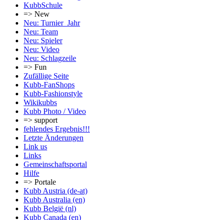
KubbSchule
=> New
Neu: Turnier_Jahr
Neu: Team
Neu: Spieler
Neu: Video
Neu: Schlagzeile
=> Fun
Zufällige Seite
Kubb-FanShops
Kubb-Fashionstyle
Wikikubbs
Kubb Photo / Video
=> support
fehlendes Ergebnis!!!
Letzte Änderungen
Link us
Links
Gemeinschafts­portal
Hilfe
=> Portale
Kubb Austria (de-at)
Kubb Australia (en)
Kubb België (nl)
Kubb Canada (en)