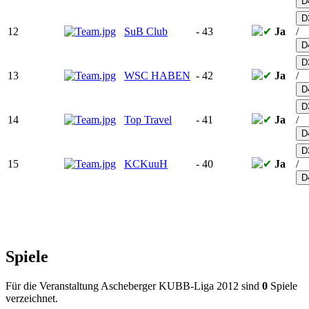
D
D
12
SuB Club
-
43
Ja
/
D
D
13
WSC HABEN
-
42
Ja
/
D
D
14
Top Travel
-
41
Ja
/
D
D
15
KCKuuH
-
40
Ja
/
D
Spiele
Für die Veranstaltung Ascheberger KUBB-Liga 2012 sind
0
Spiele
verzeichnet.