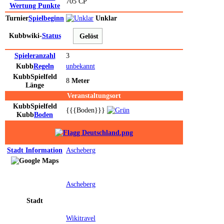
705 CP
Wertung
Punkte
Turnier
Spielbeginn
Unklar
Kubbwiki-
Status
Gelöst
Spieleranzahl
3
Kubb
Regeln
unbekannt
Kubb
Spielfeld
8
Meter
Länge
Veranstaltungsort
Kubb
Spielfeld
{{{Boden}}}
Kubb
Boden
Stadt
Information
Ascheberg
Ascheberg
Stadt
Wikitravel