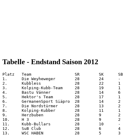
Tabelle - Endstand Saison 2012
Platz	Team	              SR	SK	SB	U	N		Diff		Kubbs	 Punkte

1.	Die Weyheweger	      28	24	-	-	4		+ 74		82 :  8	 120

2.	Kubbless	      28	22	1	-	5		+ 67		82 : 15	 113

3.	Kolping-Kubb-Team     28	19	1	-	8		+ 51		74 : 23	 98

4.	Bastu Vänner	      28	14	6	-	8		+ 40		72 : 32	 88

5.	Hektor's Team	      28	17	1	-	10		+ 40		68 : 28	 88

6.	GermanenSport Siäpro  28	14	2	-	12		+ 21		62 : 41	 76

7.	Die Nordstürmer	      28	13	2	-	13		+ 17		63 : 46	 71

8.	Kolping-Kubber	      28	11	1	-	16		- 12		47 : 59	 58

9.	Herzbuben	      28	9	2	-	17		- 15		42 : 57	 51

10.	H 3	              28	9	2	-	17		- 32		36 : 68	 51

11.	Kubb-Bullars	      28	10	-	-	18		- 21		40 : 61	 50

12.	SuB Club	      28	6	4	-	18		- 40		32 : 72	 42

13.	WSC HABEN	      28	5	3	-	20		- 64		27 : 91	 34
