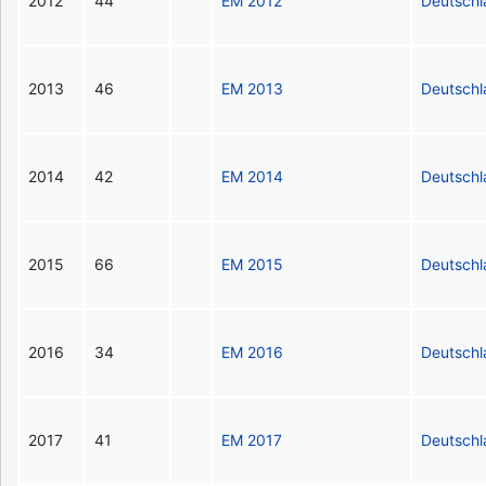
2012
44
EM 2012
Deutsch
2013
46
EM 2013
Deutsch
2014
42
EM 2014
Deutsch
2015
66
EM 2015
Deutsch
2016
34
EM 2016
Deutsch
2017
41
EM 2017
Deutsch