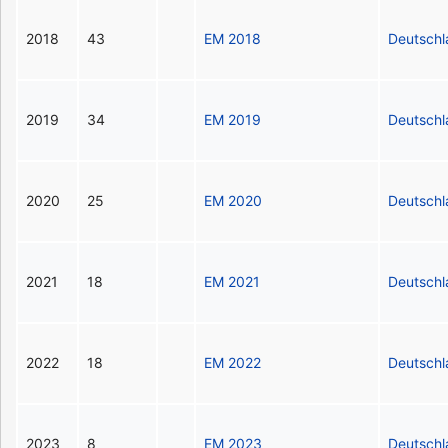
2018
43
EM 2018
Deutsch
2019
34
EM 2019
Deutsch
2020
25
EM 2020
Deutsch
2021
18
EM 2021
Deutsch
2022
18
EM 2022
Deutsch
2023
8
EM 2023
Deutsch