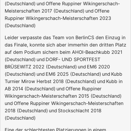
(
Deutschland
)
und
Offene Ruppiner Wikingerschach-
Meisterschaften 2017
(
Deutschland
)
und
Offene
Ruppiner Wikingerschach-Meisterschaften 2023
(
Deutschland
)
Leider verpasste das Team von BerlinCS den Einzug in
das Finale, konnte sich aber immerhin den dritten Platz
auf dem Podium sichern beim
AHOI-Beachkubb 2021
(
Deutschland
)
und
DORF- UND SPORTFEST
BRÜSEWITZ 2022
(
Deutschland
)
und
EM6 2020
(
Deutschland
)
und
EM6 2025
(
Deutschland
)
und
Kubb
Turnier Mirow Herbst 2018
(
Deutschland
)
und
Kubb in
AB 2014
(
Deutschland
)
und
Offene Ruppiner
Wikingerschach-Meisterschaften 2015
(
Deutschland
)
und
Offene Ruppiner Wikingerschach-Meisterschaften
2018
(
Deutschland
)
und
Stockschlacht 2018
(
Deutschland
)
Eine der schlechtesten Platzierungen in einem