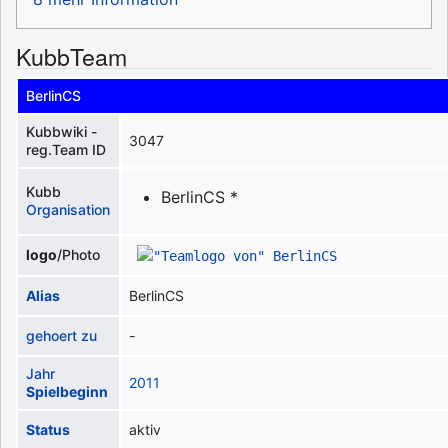
KubbTeam
BerlinCS
Kubbwiki -
3047
reg.Team ID
Kubb
BerlinCS *
Organisation
logo
/Photo
Alias
BerlinCS
gehoert zu
-
Jahr
2011
Spielbeginn
Status
aktiv