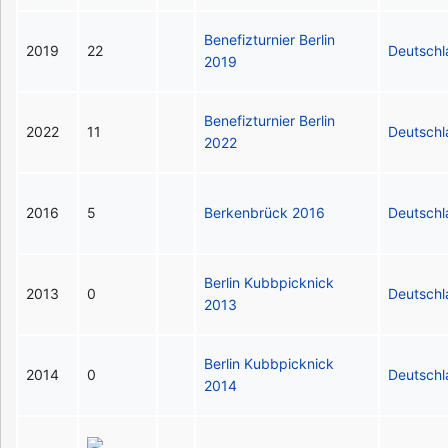
Benefizturnier Berlin
2019
22
Deutsch
2019
Benefizturnier Berlin
2022
11
Deutsch
2022
2016
5
Berkenbrück 2016
Deutsch
Berlin Kubbpicknick
2013
0
Deutsch
2013
Berlin Kubbpicknick
2014
0
Deutsch
2014