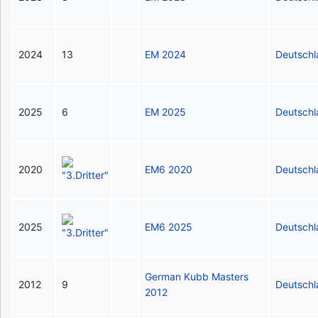
2024
13
EM 2024
Deutsch
2025
6
EM 2025
Deutsch
2020
EM6 2020
Deutsch
2025
EM6 2025
Deutsch
German Kubb Masters
2012
9
Deutsch
2012