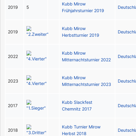
Kubb Mirow
2019
5
Deutsch
Frühjahrsturnier 2019
Kubb Mirow
2019
Deutsch
Herbstturnier 2019
Kubb Mirow
2022
Deutsch
Mitternachtsturnier 2022
Kubb Mirow
2023
Deutsch
Mitternachtsturnier 2023
Kubb Slackfest
2017
Deutsch
Chemnitz 2017
Kubb Turnier Mirow
2018
Deutsch
Herbst 2018