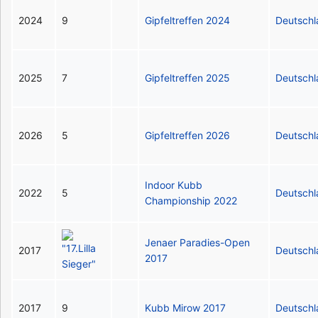
2024
9
Gipfeltreffen 2024
Deutsch
2025
7
Gipfeltreffen 2025
Deutsch
2026
5
Gipfeltreffen 2026
Deutsch
Indoor Kubb
2022
5
Deutsch
Championship 2022
Jenaer Paradies-Open
2017
Deutsch
2017
2017
9
Kubb Mirow 2017
Deutsch