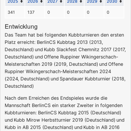
2025
2026
2027
2028
2029
2030
341
137
0
0
0
0
Entwicklung
Das Team hat bei folgenden Kubbturnieren den ersten
Platz erreicht:
BerlinCS Kubbtag 2013
(
2013
,
Deutschland
)
und
Kubb Slackfest Chemnitz 2017
(
2017
,
Deutschland
)
und
Offene Ruppiner Wikingerschach-
Meisterschaften 2019
(
2019
,
Deutschland
)
und
Offene
Ruppiner Wikingerschach-Meisterschaften 2024
(
2024
,
Deutschland
)
und
Spandauer Kubbturnier
(
2018
,
Deutschland
)
Nach dem Erreichen des Endspieles wurde die
Mannschaft BerlinCS ein starker Zweiter in folgenden
Kubbturnieren:
BerlinCS Kubbtag 2015
(
Deutschland
)
und
Kubb Mirow Herbstturnier 2019
(
Deutschland
)
und
Kubb in AB 2015
(
Deutschland
)
und
Kubb in AB 2016