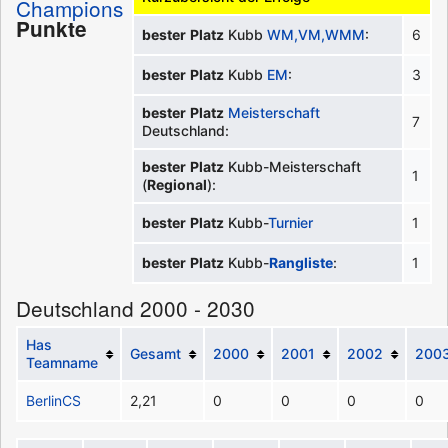
Champions
Punkte
bester
Platz
Kubb
WM,VM,WMM
:
6
bester
Platz
Kubb
EM
:
3
bester
Platz
Meisterschaft
7
Deutschland:
bester
Platz
Kubb-Meisterschaft
1
(
Regional
):
bester
Platz
Kubb-
Turnier
1
bester
Platz
Kubb-
Rangliste
:
1
Deutschland 2000 - 2030
Has
Gesamt
2000
2001
2002
200
Teamname
BerlinCS
2,21
0
0
0
0