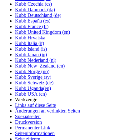
Kubb Czechia (cs)
Kubb Danmark (da)
Kubb Deutschland (de)
Kubb España (es)
Kubb France (fr)
Kubb United Kingdom (en)
Kubb Hrvatska
Kubb Italia (it)
Kubb Island (is)
Kubb Japan (jp)
Kubb Nederland (nl)
Kubb New_Zealand (en)
Kubb Norge (no)
Kubb Sverige (sv)
Kubb Schweiz (de)
Kubb Uganda(en)
Kubb USA (en)
Werkzeuge
Links auf diese Seite
Änderungen an verlinkten Seiten
Spezialseiten
Druckversion
Permanenter Link
Seiten­informationen
Seite zitieren