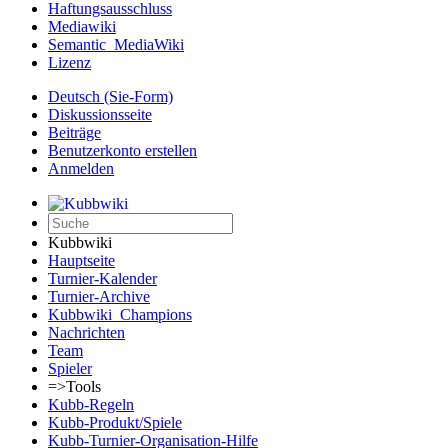
Haftungsausschluss
Mediawiki
Semantic_MediaWiki
Lizenz
Deutsch (Sie-Form)‎
Diskussionsseite
Beiträge
Benutzerkonto erstellen
Anmelden
Kubbwiki
Hauptseite
Turnier-Kalender
Turnier-Archive
Kubbwiki_Champions
Nachrichten
Team
Spieler
=>Tools
Kubb-Regeln
Kubb-Produkt/Spiele
Kubb-Turnier-Organisation-Hilfe