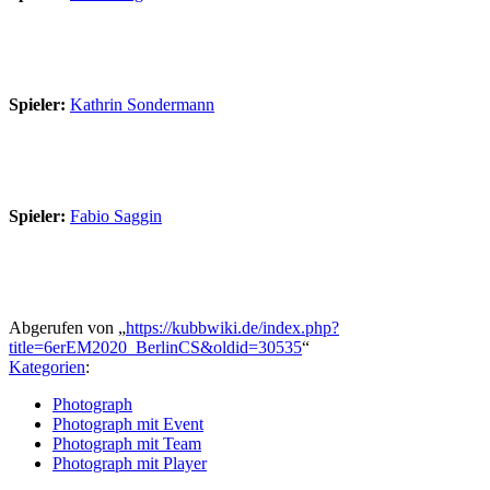
Spieler:
Kathrin Sondermann
Spieler:
Fabio Saggin
Abgerufen von „
https://kubbwiki.de/index.php?
title=6erEM2020_BerlinCS&oldid=30535
“
Kategorien
:
Photograph
Photograph mit Event
Photograph mit Team
Photograph mit Player