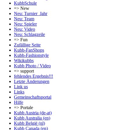
KubbSchule
=> New
Neu: Turnier_Jahr
Neu: Team
Neu: Spieler
Neu: Video
Neu: Schlagzeile
=> Fun
Zufällige Seite
Kubb-FanShops
Kubb-Fashionstyle
Wikikubbs
Kubb Photo / Video
=> support
fehlendes Ergebnis!!!
Letzte Änderungen
Link us
Links
Gemeinschafts­portal
Hilfe
=> Portale
Kubb Austria (de-at)
Kubb Australia (en)
Kubb België (nl)
Kubb Canada (en)