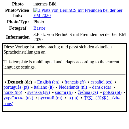
Photo
internes Bild
Photo/Video-
link
:
Photo/Typ:
Photo
Fotograf
Bastor
3.Platz von BerlinCS mit Freunden bei der 6er EM
Information
2020
Diese Vorlage ist mehrsprachig und passt sich den aktuellen
Spracheinstellungen an.
This template is multilingual and adapts according to the current
language settings.
•
Deutsch (de)
•
English (en)
•
français (fr)
•
español (es)
•
português (pt)
•
italiano (it)
•
Nederlands (nl)
•
dansk (da)
•
norsk (no)
•
svenska (sv)
•
suomi (fi)
•
čeština (cs)
•
polski (pl)
•
українська (uk)
•
русский (ru)
•
jp (jp)
•
中文（简体）‎ (zh-
hans)