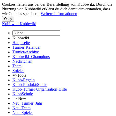
Cookies helfen uns bei der Bereitstellung von Kubbwiki. Durch die
Nutzung von Kubbwiki erklärst du dich damit einverstanden, dass
wir Cookies speichern.
Weitere Informationen
Kubbwiki
Kubbwiki
Kubbwiki
Hauptseite
Turnier-Kalender
Turnier-Archive
Kubbwiki_Champions
Nachrichten
Team
Spieler
=>Tools
Kubb-Regeln
Kubb-Produkt/Spiele
Kubb-Turnier-Organisation-Hilfe
KubbSchule
=> New
Neu: Turnier_Jahr
Neu: Team
Neu: Spieler