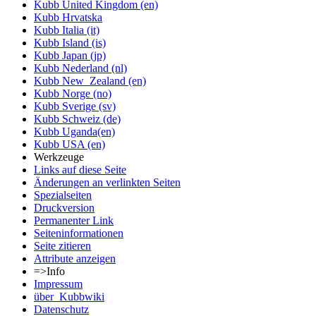
Kubb United Kingdom (en)
Kubb Hrvatska
Kubb Italia (it)
Kubb Island (is)
Kubb Japan (jp)
Kubb Nederland (nl)
Kubb New_Zealand (en)
Kubb Norge (no)
Kubb Sverige (sv)
Kubb Schweiz (de)
Kubb Uganda(en)
Kubb USA (en)
Werkzeuge
Links auf diese Seite
Änderungen an verlinkten Seiten
Spezialseiten
Druckversion
Permanenter Link
Seiten­informationen
Seite zitieren
Attribute anzeigen
=>Info
Impressum
über_Kubbwiki
Datenschutz