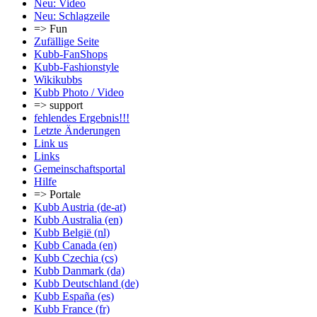
Neu: Video
Neu: Schlagzeile
=> Fun
Zufällige Seite
Kubb-FanShops
Kubb-Fashionstyle
Wikikubbs
Kubb Photo / Video
=> support
fehlendes Ergebnis!!!
Letzte Änderungen
Link us
Links
Gemeinschafts­portal
Hilfe
=> Portale
Kubb Austria (de-at)
Kubb Australia (en)
Kubb België (nl)
Kubb Canada (en)
Kubb Czechia (cs)
Kubb Danmark (da)
Kubb Deutschland (de)
Kubb España (es)
Kubb France (fr)