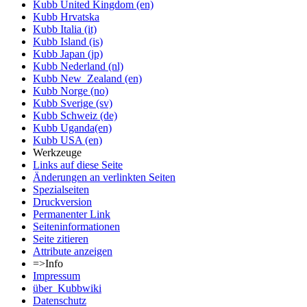
Kubb United Kingdom (en)
Kubb Hrvatska
Kubb Italia (it)
Kubb Island (is)
Kubb Japan (jp)
Kubb Nederland (nl)
Kubb New_Zealand (en)
Kubb Norge (no)
Kubb Sverige (sv)
Kubb Schweiz (de)
Kubb Uganda(en)
Kubb USA (en)
Werkzeuge
Links auf diese Seite
Änderungen an verlinkten Seiten
Spezialseiten
Druckversion
Permanenter Link
Seiten­informationen
Seite zitieren
Attribute anzeigen
=>Info
Impressum
über_Kubbwiki
Datenschutz