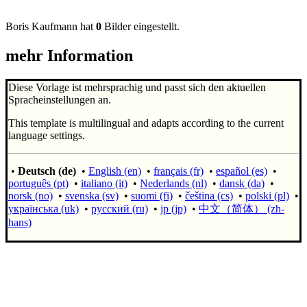
Boris Kaufmann hat
0
Bilder eingestellt.
mehr Information
Diese Vorlage ist mehrsprachig und passt sich den aktuellen
Spracheinstellungen an.
This template is multilingual and adapts according to the current
language settings.
•
Deutsch (de)
•
English (en)
•
français (fr)
•
español (es)
•
português (pt)
•
italiano (it)
•
Nederlands (nl)
•
dansk (da)
•
norsk (no)
•
svenska (sv)
•
suomi (fi)
•
čeština (cs)
•
polski (pl)
•
українська (uk)
•
русский (ru)
•
jp (jp)
•
中文（简体）‎ (zh-
hans)