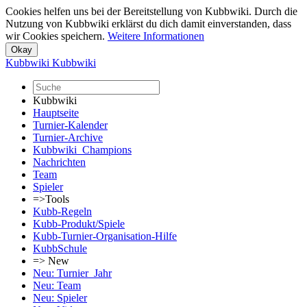
Cookies helfen uns bei der Bereitstellung von Kubbwiki. Durch die
Nutzung von Kubbwiki erklärst du dich damit einverstanden, dass
wir Cookies speichern.
Weitere Informationen
Kubbwiki
Kubbwiki
Kubbwiki
Hauptseite
Turnier-Kalender
Turnier-Archive
Kubbwiki_Champions
Nachrichten
Team
Spieler
=>Tools
Kubb-Regeln
Kubb-Produkt/Spiele
Kubb-Turnier-Organisation-Hilfe
KubbSchule
=> New
Neu: Turnier_Jahr
Neu: Team
Neu: Spieler