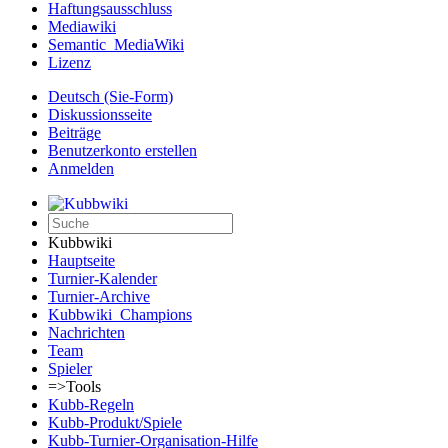
Haftungsausschluss
Mediawiki
Semantic_MediaWiki
Lizenz
Deutsch (Sie-Form)‎
Diskussionsseite
Beiträge
Benutzerkonto erstellen
Anmelden
Kubbwiki
Hauptseite
Turnier-Kalender
Turnier-Archive
Kubbwiki_Champions
Nachrichten
Team
Spieler
=>Tools
Kubb-Regeln
Kubb-Produkt/Spiele
Kubb-Turnier-Organisation-Hilfe