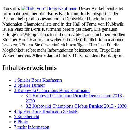
Kurzinfo:
Dieser Artikel beinhaltet
Informationen über über Boris Kaufmann. Im Kubbsport ist der
Bekanntheitsgrad insbesondere in Deutschland hoch. In der
Nationalen Championsliste und in der Hall of Fame von Kubbwiki
ist ein Platz für Boris Kaufmann bereits gesichert. Die genauen
Erfolge im Wikingerschach sind dem Artikel zu entnehmen. Sollten
Sie über Boris Kaufmann weitere aktuelle öffentlich Informationen
besitzen, können Sie diese einfach hinzufügen. Hier hast Du die
Möglichkeit selbst mehr Informationen beizusteuern. Trage Dein
Wissen hier ein. Alleine dadurch hilfst Du schon dem Kubb-Sport.
Inhaltsverzeichnis
1
Spieler Boris Kaufmann
2
Spieler Turnier
3
Kubbwiki Champions Boris Kaufmann
3.1
Kubbwiki Champions
Punkte
Deutschland 2013 -
2030
3.2
Kubbwiki Champions Globus
Punkte
2013 - 2030
4
Spieler Boris Kaufmann Statistik
5
Spielbericht
6
Photo
7
mehr Information