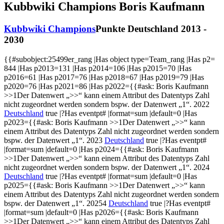
Kubbwiki Champions Boris Kaufmann
Kubbwiki Champions
Punkte
Deutschland 2013 -
2030
{{#subobject:25499er_rang |Has object type=Team_rang |Has p2=
844 |Has p2013=131 |Has p2014=106 |Has p2015=70 |Has
p2016=61 |Has p2017=76 |Has p2018=67 |Has p2019=79 |Has
p2020=76 |Has p2021=86 |Has p2022={{#ask:
Boris Kaufmann
>>1
Der Datenwert „>>“ kann einem Attribut des Datentyps Zahl
nicht zugeordnet werden sondern bspw. der Datenwert „1“.
2022
Deutschland
true |?Has eventpt# |format=sum |default=0 |Has
p2023={{#ask:
Boris Kaufmann
>>1
Der Datenwert „>>“ kann
einem Attribut des Datentyps Zahl nicht zugeordnet werden sondern
bspw. der Datenwert „1“.
2023
Deutschland
true |?Has eventpt#
|format=sum |default=0 |Has p2024={{#ask:
Boris Kaufmann
>>1
Der Datenwert „>>“ kann einem Attribut des Datentyps Zahl
nicht zugeordnet werden sondern bspw. der Datenwert „1“.
2024
Deutschland
true |?Has eventpt# |format=sum |default=0 |Has
p2025={{#ask:
Boris Kaufmann
>>1
Der Datenwert „>>“ kann
einem Attribut des Datentyps Zahl nicht zugeordnet werden sondern
bspw. der Datenwert „1“.
20254
Deutschland
true |?Has eventpt#
|format=sum |default=0 |Has p2026={{#ask:
Boris Kaufmann
>>1
Der Datenwert „>>“ kann einem Attribut des Datentyps Zahl