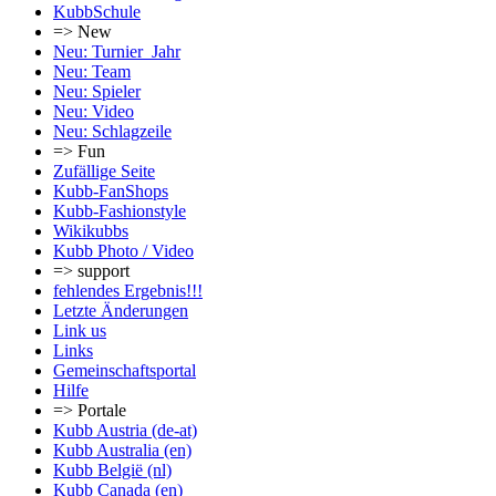
KubbSchule
=> New
Neu: Turnier_Jahr
Neu: Team
Neu: Spieler
Neu: Video
Neu: Schlagzeile
=> Fun
Zufällige Seite
Kubb-FanShops
Kubb-Fashionstyle
Wikikubbs
Kubb Photo / Video
=> support
fehlendes Ergebnis!!!
Letzte Änderungen
Link us
Links
Gemeinschafts­portal
Hilfe
=> Portale
Kubb Austria (de-at)
Kubb Australia (en)
Kubb België (nl)
Kubb Canada (en)