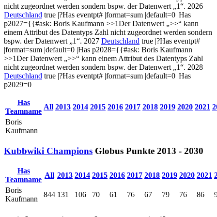
nicht zugeordnet werden sondern bspw. der Datenwert „1“.
2026
Deutschland
true |?Has eventpt# |format=sum |default=0 |Has
p2027={{#ask:
Boris Kaufmann
>>1
Der Datenwert „>>“ kann
einem Attribut des Datentyps Zahl nicht zugeordnet werden sondern
bspw. der Datenwert „1“.
2027
Deutschland
true |?Has eventpt#
|format=sum |default=0 |Has p2028={{#ask:
Boris Kaufmann
>>1
Der Datenwert „>>“ kann einem Attribut des Datentyps Zahl
nicht zugeordnet werden sondern bspw. der Datenwert „1“.
2028
Deutschland
true |?Has eventpt# |format=sum |default=0 |Has
p2029=0
Has
All
2013
2014
2015
2016
2017
2018
2019
2020
2021
2
Teamname
Boris
Kaufmann
Kubbwiki Champions
Globus
Punkte
2013 - 2030
Has
All
2013
2014
2015
2016
2017
2018
2019
2020
2021
Teamname
Boris
844
131
106
70
61
76
67
79
76
86
Kaufmann