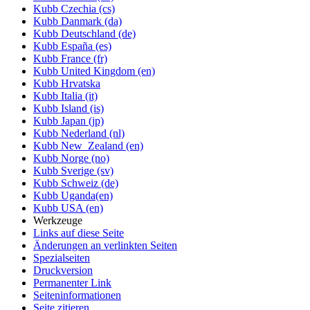
Kubb Czechia (cs)
Kubb Danmark (da)
Kubb Deutschland (de)
Kubb España (es)
Kubb France (fr)
Kubb United Kingdom (en)
Kubb Hrvatska
Kubb Italia (it)
Kubb Island (is)
Kubb Japan (jp)
Kubb Nederland (nl)
Kubb New_Zealand (en)
Kubb Norge (no)
Kubb Sverige (sv)
Kubb Schweiz (de)
Kubb Uganda(en)
Kubb USA (en)
Werkzeuge
Links auf diese Seite
Änderungen an verlinkten Seiten
Spezialseiten
Druckversion
Permanenter Link
Seiten­informationen
Seite zitieren