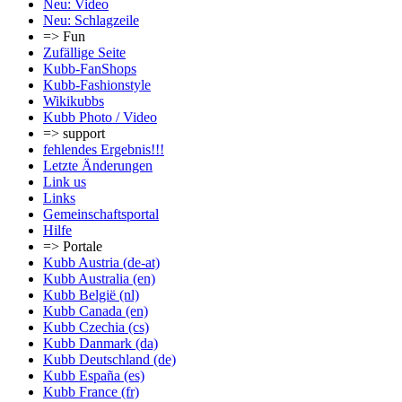
Neu: Video
Neu: Schlagzeile
=> Fun
Zufällige Seite
Kubb-FanShops
Kubb-Fashionstyle
Wikikubbs
Kubb Photo / Video
=> support
fehlendes Ergebnis!!!
Letzte Änderungen
Link us
Links
Gemeinschafts­portal
Hilfe
=> Portale
Kubb Austria (de-at)
Kubb Australia (en)
Kubb België (nl)
Kubb Canada (en)
Kubb Czechia (cs)
Kubb Danmark (da)
Kubb Deutschland (de)
Kubb España (es)
Kubb France (fr)