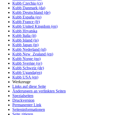
Kubb Czechia (cs)
Kubb Danmark (da)
Kubb Deutschland (de)
Kubb España (es)
Kubb France (fr)
Kubb United Kingdom (en)
Kubb Hrvatska
Kubb Italia (it)
Kubb Island (is)
Kubb Japan (jp)
Kubb Nederland (nl)
Kubb New_Zealand (en)
Kubb Norge (no)
Kubb Sverige (sv)
Kubb Schweiz (de)
Kubb Uganda(en)
Kubb USA (en)
Werkzeuge
Links auf diese Seite
Änderungen an verlinkten Seiten
Spezialseiten
Druckversion
Permanenter Link
Seiten­informationen
Seite zitieren