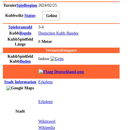
Turnier
Spielbeginn
2024/02/25
Kubbwiki-
Status
Gelöst
Spieleranzahl
3-6
Kubb
Regeln
Deutschen Kubb Bundes
Kubb
Spielfeld
8
Meter
Länge
Veranstaltungsort
Kubb
Spielfeld
Indoor
Kubb
Boden
Stadt
Information
Erkelenz
Erkelenz
Stadt
Wikitravel
Wikipedia