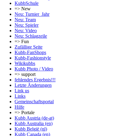
KubbSchule
=> New
Neu: Turnier_Jahr
Neu: Team
Neu: Spieler
Neu: Video
Neu: Schlagzeile
=> Fun
Zufällige Seite
Kubb-FanShops
Kubb-Fashionstyle
Wikikubbs
Kubb Photo / Video
=> support
fehlendes Ergebnis!!!
Letzte Änderungen
Link us
Links
Gemeinschafts­portal
Hilfe
=> Portale
Kubb Austria (de-at)
Kubb Australia (en)
Kubb België (nl)
Kubb Canada (en)