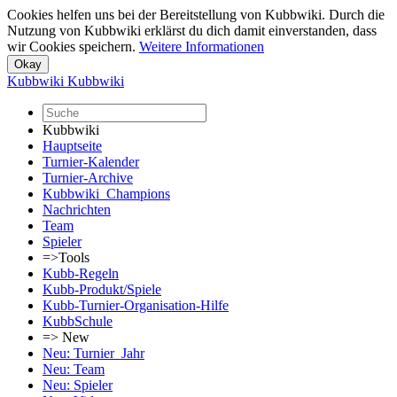
Cookies helfen uns bei der Bereitstellung von Kubbwiki. Durch die
Nutzung von Kubbwiki erklärst du dich damit einverstanden, dass
wir Cookies speichern.
Weitere Informationen
Kubbwiki
Kubbwiki
Kubbwiki
Hauptseite
Turnier-Kalender
Turnier-Archive
Kubbwiki_Champions
Nachrichten
Team
Spieler
=>Tools
Kubb-Regeln
Kubb-Produkt/Spiele
Kubb-Turnier-Organisation-Hilfe
KubbSchule
=> New
Neu: Turnier_Jahr
Neu: Team
Neu: Spieler