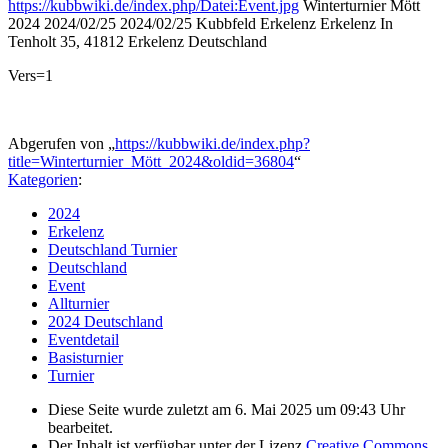
https://kubbwiki.de/index.php/Datei:Event.jpg
Winterturnier Mött
2024
2024/02/25
2024/02/25
Kubbfeld Erkelenz
Erkelenz
In
Tenholt 35, 41812 Erkelenz
Deutschland
Vers=1
Abgerufen von „
https://kubbwiki.de/index.php?
title=Winterturnier_Mött_2024&oldid=36804
“
Kategorien
:
2024
Erkelenz
Deutschland Turnier
Deutschland
Event
Allturnier
2024 Deutschland
Eventdetail
Basisturnier
Turnier
Diese Seite wurde zuletzt am 6. Mai 2025 um 09:43 Uhr
bearbeitet.
Der Inhalt ist verfügbar unter der Lizenz
Creative Commons