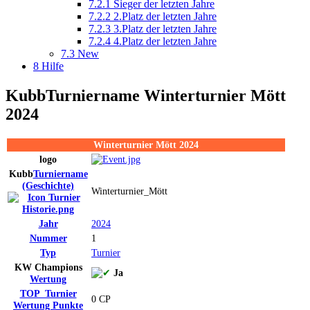
7.2.1
Sieger der letzten Jahre
7.2.2
2.Platz der letzten Jahre
7.2.3
3.Platz der letzten Jahre
7.2.4
4.Platz der letzten Jahre
7.3
New
8
Hilfe
Kubb
Turniername
Winterturnier Mött
2024
Winterturnier Mött 2024
logo
Kubb
Turniername
(Geschichte)
Winterturnier_Mött
Jahr
2024
Nummer
1
Typ
Turnier
KW Champions
Ja
Wertung
TOP_Turnier
0 CP
Wertung
Punkte