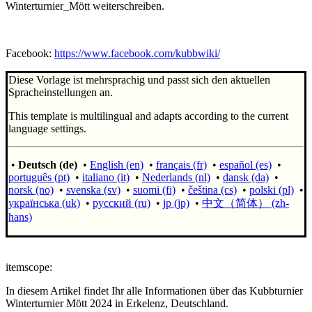
Winterturnier_Mött weiterschreiben.
Facebook:
https://www.facebook.com/kubbwiki/
Diese Vorlage ist mehrsprachig und passt sich den aktuellen
Spracheinstellungen an.
This template is multilingual and adapts according to the current
language settings.
•
Deutsch (de)
•
English (en)
•
français (fr)
•
español (es)
•
português (pt)
•
italiano (it)
•
Nederlands (nl)
•
dansk (da)
•
norsk (no)
•
svenska (sv)
•
suomi (fi)
•
čeština (cs)
•
polski (pl)
•
українська (uk)
•
русский (ru)
•
jp (jp)
•
中文（简体）‎ (zh-
hans)
itemscope:
In diesem Artikel findet Ihr alle Informationen über das Kubbturnier
Winterturnier Mött 2024 in Erkelenz, Deutschland.