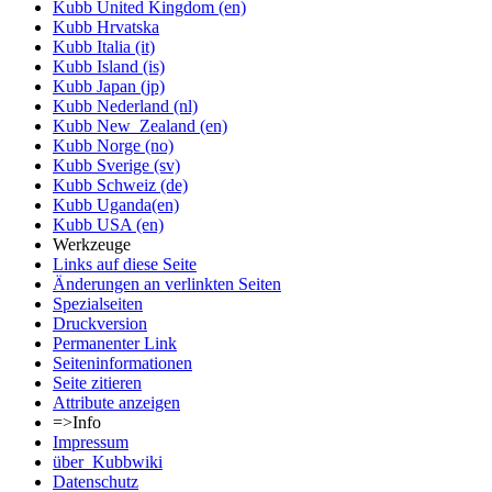
Kubb United Kingdom (en)
Kubb Hrvatska
Kubb Italia (it)
Kubb Island (is)
Kubb Japan (jp)
Kubb Nederland (nl)
Kubb New_Zealand (en)
Kubb Norge (no)
Kubb Sverige (sv)
Kubb Schweiz (de)
Kubb Uganda(en)
Kubb USA (en)
Werkzeuge
Links auf diese Seite
Änderungen an verlinkten Seiten
Spezialseiten
Druckversion
Permanenter Link
Seiten­informationen
Seite zitieren
Attribute anzeigen
=>Info
Impressum
über_Kubbwiki
Datenschutz