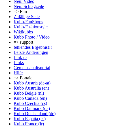
Neu: Video
Neu: Schlagzeile
=> Fun
Zufällige Seite
Kubb-FanShops
Kubb-Fashionstyle
Wikikubbs
Kubb Photo / Video
=> support
fehlendes Ergebnis!!!
Letzte Änderungen
Link us
Links
Gemeinschafts­portal
Hilfe
=> Portale
Kubb Austria (de-at)
Kubb Australia (en)
Kubb België (nl)
Kubb Canada (en)
Kubb Czechia (cs)
Kubb Danmark (da)
Kubb Deutschland (de)
Kubb España (es)
Kubb France (fr)