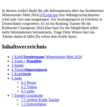
In diesem Artikel findet Ihr alle Informationen über das Kubbturnier
Winterturnier Mött 2024.
Das Wikingerschachturnier
wird zum 1ten mal ausgetragen. Als Austragungsort ist Erkelenz in
Deutschland vorgesehen. Es ist ein Ranking Turnier für die
Kubbwiki Champions 2024.Hier hast Du die Möglichkeit selbst
mehr Informationen beizusteuern. Trage Dein Wissen hier ein.
Alleine dadurch hilfst Du schon dem Kubb-Sport..
Inhaltsverzeichnis
1
Kubb
Turniername
Winterturnier Mött 2024
2
Team +
Rangliste
3
Spiele
4
Turnier
Impressionen
5
Kubb
Serie
6
mehr
6.1
Presse
6.2
Voting
6.3
mehr
7
Turnier Geschichte
7.1
weitere Kubb Turnier
7.2
Entwicklung