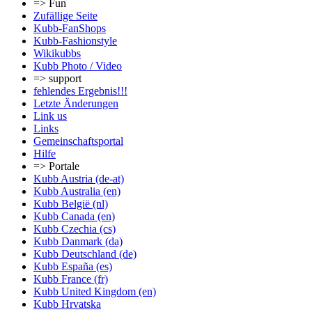
=> Fun
Zufällige Seite
Kubb-FanShops
Kubb-Fashionstyle
Wikikubbs
Kubb Photo / Video
=> support
fehlendes Ergebnis!!!
Letzte Änderungen
Link us
Links
Gemeinschafts­portal
Hilfe
=> Portale
Kubb Austria (de-at)
Kubb Australia (en)
Kubb België (nl)
Kubb Canada (en)
Kubb Czechia (cs)
Kubb Danmark (da)
Kubb Deutschland (de)
Kubb España (es)
Kubb France (fr)
Kubb United Kingdom (en)
Kubb Hrvatska