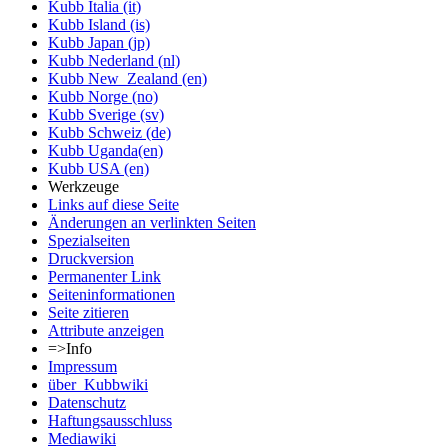
Kubb Italia (it)
Kubb Island (is)
Kubb Japan (jp)
Kubb Nederland (nl)
Kubb New_Zealand (en)
Kubb Norge (no)
Kubb Sverige (sv)
Kubb Schweiz (de)
Kubb Uganda(en)
Kubb USA (en)
Werkzeuge
Links auf diese Seite
Änderungen an verlinkten Seiten
Spezialseiten
Druckversion
Permanenter Link
Seiten­informationen
Seite zitieren
Attribute anzeigen
=>Info
Impressum
über_Kubbwiki
Datenschutz
Haftungsausschluss
Mediawiki