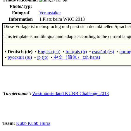
Photo/Typ:
Fotograf
Veranstalter
Information
1.Platz beim WKC 2013
Diese Vorlage ist mehrsprachig und passt sich den aktuellen Sprachei
This template is multilingual and adapts according to the current lang
•
Deutsch (de)
•
English (en)
•
français (fr)
•
español (es)
•
portug
•
русский (ru)
•
jp (jp)
•
中文（简体）‎ (zh-hans)
'
Turniername'
:
Westmünsterland KUBB Challenge 2013
Team:
Kubb Kubb Hurra