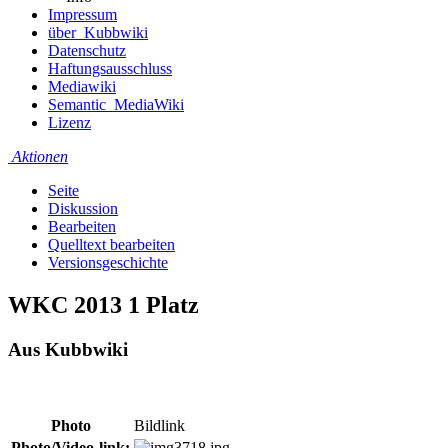
Impressum
über_Kubbwiki
Datenschutz
Haftungsausschluss
Mediawiki
Semantic_MediaWiki
Lizenz
Aktionen
Seite
Diskussion
Bearbeiten
Quelltext bearbeiten
Versionsgeschichte
WKC 2013 1 Platz
Aus Kubbwiki
Photo
Bildlink
Photo/Video-
link
: