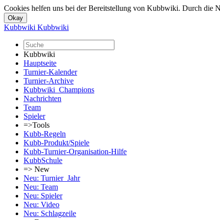
Cookies helfen uns bei der Bereitstellung von Kubbwiki. Durch die N
Kubbwiki
Kubbwiki
Kubbwiki
Hauptseite
Turnier-Kalender
Turnier-Archive
Kubbwiki_Champions
Nachrichten
Team
Spieler
=>Tools
Kubb-Regeln
Kubb-Produkt/Spiele
Kubb-Turnier-Organisation-Hilfe
KubbSchule
=> New
Neu: Turnier_Jahr
Neu: Team
Neu: Spieler
Neu: Video
Neu: Schlagzeile