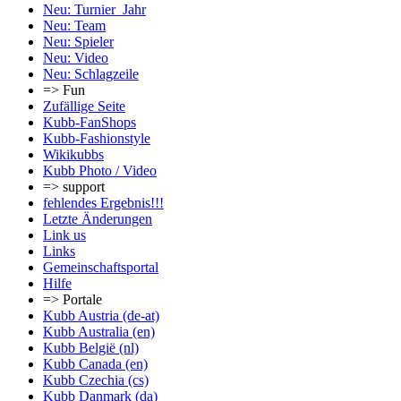
Neu: Turnier_Jahr
Neu: Team
Neu: Spieler
Neu: Video
Neu: Schlagzeile
=> Fun
Zufällige Seite
Kubb-FanShops
Kubb-Fashionstyle
Wikikubbs
Kubb Photo / Video
=> support
fehlendes Ergebnis!!!
Letzte Änderungen
Link us
Links
Gemeinschafts­portal
Hilfe
=> Portale
Kubb Austria (de-at)
Kubb Australia (en)
Kubb België (nl)
Kubb Canada (en)
Kubb Czechia (cs)
Kubb Danmark (da)