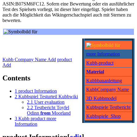
ASIN:B07SM6FC12. Sofern eine Bewertung oder ein ausführlicher
Test des Spielsets vorliegt, ist dieser hier eingefügt. Spieler haben
auch die Möglichkeit das Wikingerschachspiel auch mit Sternen zu
bewerten.
more Information
Kubb Company Name Add
product
Kubb-product
Add
Material
Contents
Kubbbauanleitung
KubbCompany Name
1
product Information
2
Kubbspiel Testurteil Kubbwiki
3D Kubbmodel
2.1
User evaluation
Kubbspiele Testbericht
2.2
Testbericht Toyfel
Odinn
from
Moorland
Kubbspiele_Shop
3
Kubb product more
Information
product Information
[
edit
]