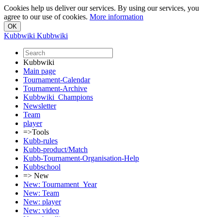
Cookies help us deliver our services. By using our services, you
agree to our use of cookies.
More information
Kubbwiki
Kubbwiki
Kubbwiki
Main page
Tournament-Calendar
Tournament-Archive
Kubbwiki_Champions
Newsletter
Team
player
=>Tools
Kubb-rules
Kubb-product/Match
Kubb-Tournament-Organisation-Help
Kubbschool
=> New
New: Tournament_Year
New: Team
New: player
New: video