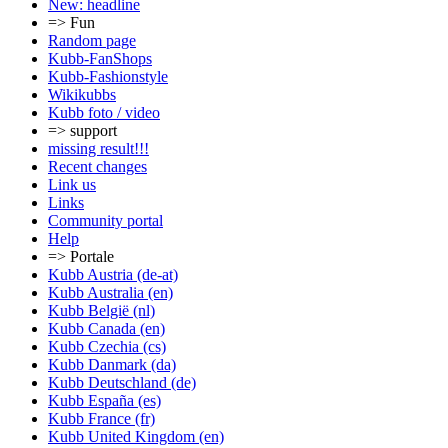
New: headline
=> Fun
Random page
Kubb-FanShops
Kubb-Fashionstyle
Wikikubbs
Kubb foto / video
=> support
missing result!!!
Recent changes
Link us
Links
Community portal
Help
=> Portale
Kubb Austria (de-at)
Kubb Australia (en)
Kubb België (nl)
Kubb Canada (en)
Kubb Czechia (cs)
Kubb Danmark (da)
Kubb Deutschland (de)
Kubb España (es)
Kubb France (fr)
Kubb United Kingdom (en)