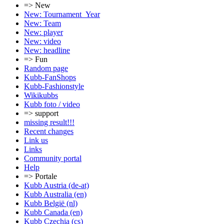
=> New
New: Tournament_Year
New: Team
New: player
New: video
New: headline
=> Fun
Random page
Kubb-FanShops
Kubb-Fashionstyle
Wikikubbs
Kubb foto / video
=> support
missing result!!!
Recent changes
Link us
Links
Community portal
Help
=> Portale
Kubb Austria (de-at)
Kubb Australia (en)
Kubb België (nl)
Kubb Canada (en)
Kubb Czechia (cs)