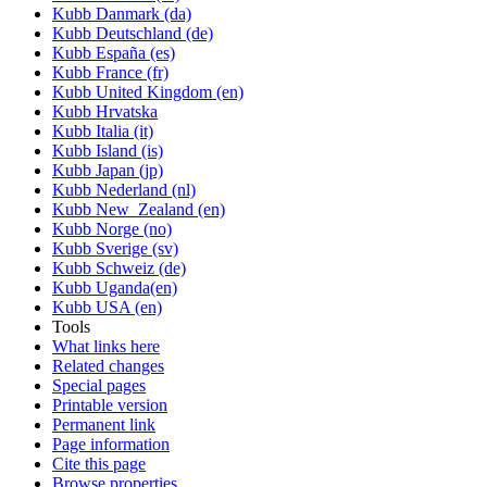
Kubb Danmark (da)
Kubb Deutschland (de)
Kubb España (es)
Kubb France (fr)
Kubb United Kingdom (en)
Kubb Hrvatska
Kubb Italia (it)
Kubb Island (is)
Kubb Japan (jp)
Kubb Nederland (nl)
Kubb New_Zealand (en)
Kubb Norge (no)
Kubb Sverige (sv)
Kubb Schweiz (de)
Kubb Uganda(en)
Kubb USA (en)
Tools
What links here
Related changes
Special pages
Printable version
Permanent link
Page information
Cite this page
Browse properties