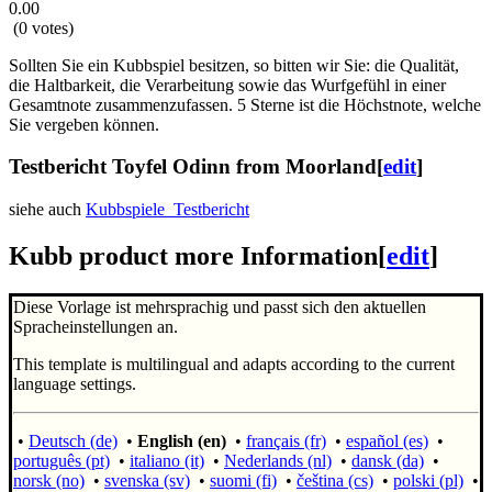
0.00
(0 votes)
Sollten Sie ein Kubbspiel besitzen, so bitten wir Sie: die Qualität,
die Haltbarkeit, die Verarbeitung sowie das Wurfgefühl in einer
Gesamtnote zusammenzufassen. 5 Sterne ist die Höchstnote, welche
Sie vergeben können.
Testbericht Toyfel Odinn
from
Moorland
[
edit
]
siehe auch
Kubbspiele_Testbericht
Kubb product more Information
[
edit
]
Diese Vorlage ist mehrsprachig und passt sich den aktuellen
Spracheinstellungen an.
This template is multilingual and adapts according to the current
language settings.
•
Deutsch (de)
•
English (en)
•
français (fr)
•
español (es)
•
português (pt)
•
italiano (it)
•
Nederlands (nl)
•
dansk (da)
•
norsk (no)
•
svenska (sv)
•
suomi (fi)
•
čeština (cs)
•
polski (pl)
•