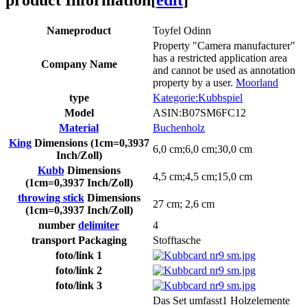
Name
product
Toyfel Odinn
Property "Camera manufacturer"
has a restricted application area
Company Name
and cannot be used as annotation
property by a user.
Moorland
type
Kategorie:Kubbspiel
Model
ASIN:B07SM6FC12
Material
Buchenholz
King
Dimensions
(1cm=0,3937
6,0 cm;6,0 cm;30,0 cm
Inch/Zoll)
Kubb
Dimensions
4,5 cm;4,5 cm;15,0 cm
(1cm=0,3937 Inch/Zoll)
throwing stick
Dimensions
27 cm; 2,6 cm
(1cm=0,3937 Inch/Zoll)
number
delimiter
4
transport Packaging
Stofftasche
foto/
link
1
foto/
link
2
foto/
link
3
Das Set umfasst1 Holzelemente