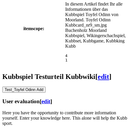
In diesem Artikel findet Ihr alle
Informationen über das
Kubbspiel Toyfel Odinn von
Moorland.
Toyfel Odinn
Kubbcard_nr9_sm.jpg
itemscope:
Buchenholz
Moorland
Kubbspiel, Wikingerschachspiel,
Kubbset, Kubbgame, Kubbking
Kubb
4
1
Kubbspiel Testurteil Kubbwiki
[
edit
]
Test_Toyfel Odinn Add
User evaluation
[
edit
]
Here you have the opportunity to contribute more information
yourself. Enter your knowledge here. This alone will help the Kubb
sport.