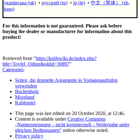
українська (uk)
•
русский (ru)
•
jp (jp)
•
中文（简体）‎ (zh-
hans)
For this information is not guaranteed. Please ask before
buying the dealer or manufacturer for information about this
product!
Retrieved from "
https://kubbwiki.de/index.php?
title=Toyfel_Odinn&oldid=30897
"
Categories
:
Seiten, die doppelte Argumente in Vorlagenaufrufen
verwenden
Buchenholz
Moorland
Kubbspiel
This page was last edited on 20 October 2020, at 12:46.
Content is available under
Creative Commons
„Namensnennung – nicht kommerziell – Weitergabe unter
gleichen Bedingungen“
unless otherwise noted.
Privacy policy