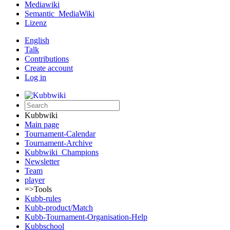
Mediawiki
Semantic_MediaWiki
Lizenz
English
Talk
Contributions
Create account
Log in
Kubbwiki
Main page
Tournament-Calendar
Tournament-Archive
Kubbwiki_Champions
Newsletter
Team
player
=>Tools
Kubb-rules
Kubb-product/Match
Kubb-Tournament-Organisation-Help
Kubbschool