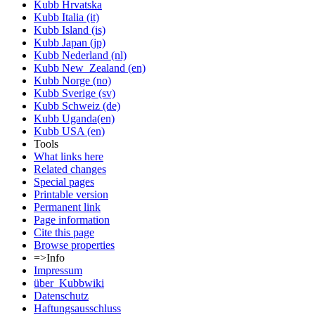
Kubb Hrvatska
Kubb Italia (it)
Kubb Island (is)
Kubb Japan (jp)
Kubb Nederland (nl)
Kubb New_Zealand (en)
Kubb Norge (no)
Kubb Sverige (sv)
Kubb Schweiz (de)
Kubb Uganda(en)
Kubb USA (en)
Tools
What links here
Related changes
Special pages
Printable version
Permanent link
Page information
Cite this page
Browse properties
=>Info
Impressum
über_Kubbwiki
Datenschutz
Haftungsausschluss