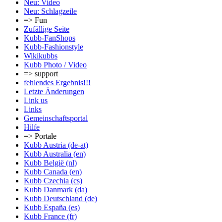
Neu: Video
Neu: Schlagzeile
=> Fun
Zufällige Seite
Kubb-FanShops
Kubb-Fashionstyle
Wikikubbs
Kubb Photo / Video
=> support
fehlendes Ergebnis!!!
Letzte Änderungen
Link us
Links
Gemeinschafts­portal
Hilfe
=> Portale
Kubb Austria (de-at)
Kubb Australia (en)
Kubb België (nl)
Kubb Canada (en)
Kubb Czechia (cs)
Kubb Danmark (da)
Kubb Deutschland (de)
Kubb España (es)
Kubb France (fr)