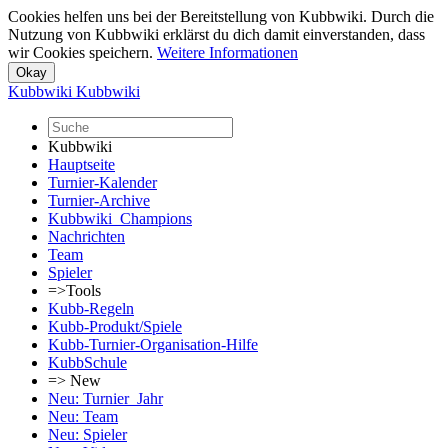
Cookies helfen uns bei der Bereitstellung von Kubbwiki. Durch die
Nutzung von Kubbwiki erklärst du dich damit einverstanden, dass
wir Cookies speichern.
Weitere Informationen
Kubbwiki
Kubbwiki
Kubbwiki
Hauptseite
Turnier-Kalender
Turnier-Archive
Kubbwiki_Champions
Nachrichten
Team
Spieler
=>Tools
Kubb-Regeln
Kubb-Produkt/Spiele
Kubb-Turnier-Organisation-Hilfe
KubbSchule
=> New
Neu: Turnier_Jahr
Neu: Team
Neu: Spieler