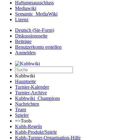
Haftungsausschluss
Mediawiki
Semantic_MediaWiki
Lizenz
Deutsch (Sie-Form)‎
Diskussionsseite
Beiträge
Benutzerkonto erstellen
Anmelden
Kubbwiki
Hauptseite
Turnier-Kalender
Turnier-Archive
Kubbwiki_Champions
Nachrichten
Team
Spieler
=>Tools
Kubb-Regeln
Kubb-Produkt/Spiele
Kubb-Turnier-Organisation-Hilfe