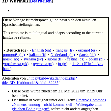
3D
Wurfholz
[
Bearbeiten
]
Diese Vorlage ist mehrsprachig und passt sich den aktuellen
Spracheinstellungen an.
This template is multilingual and adapts according to the current
language settings.
•
Deutsch (de)
•
English (en)
•
français (fr)
•
español (es)
•
português (pt)
•
italiano (it)
•
Nederlands (nl)
•
dansk (da)
•
norsk (no)
•
svenska (sv)
•
suomi (fi)
•
čeština (cs)
•
polski (pl)
•
українська (uk)
•
русский (ru)
•
jp (jp)
•
中文（简体）‎ (zh-
hans)
Abgerufen von „
https://kubbwiki.de/index.php?
title=3D_Kubbmodel&oldid=32235
“
Diese Seite wurde zuletzt am 21. Mai 2022 um 15:29 Uhr
bearbeitet.
Der Inhalt ist verfügbar unter der Lizenz
Creative Commons
„Namensnennung – nicht kommerziell – Weitergabe unter
gleichen Bedingungen“
, sofern nicht anders angegeben.