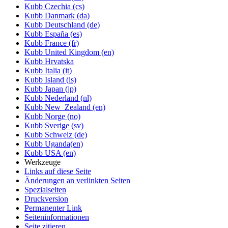
Kubb Czechia (cs)
Kubb Danmark (da)
Kubb Deutschland (de)
Kubb España (es)
Kubb France (fr)
Kubb United Kingdom (en)
Kubb Hrvatska
Kubb Italia (it)
Kubb Island (is)
Kubb Japan (jp)
Kubb Nederland (nl)
Kubb New_Zealand (en)
Kubb Norge (no)
Kubb Sverige (sv)
Kubb Schweiz (de)
Kubb Uganda(en)
Kubb USA (en)
Werkzeuge
Links auf diese Seite
Änderungen an verlinkten Seiten
Spezialseiten
Druckversion
Permanenter Link
Seiten­informationen
Seite zitieren