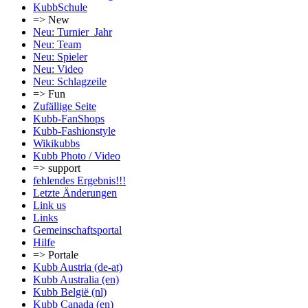
KubbSchule
=> New
Neu: Turnier_Jahr
Neu: Team
Neu: Spieler
Neu: Video
Neu: Schlagzeile
=> Fun
Zufällige Seite
Kubb-FanShops
Kubb-Fashionstyle
Wikikubbs
Kubb Photo / Video
=> support
fehlendes Ergebnis!!!
Letzte Änderungen
Link us
Links
Gemeinschafts­portal
Hilfe
=> Portale
Kubb Austria (de-at)
Kubb Australia (en)
Kubb België (nl)
Kubb Canada (en)