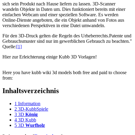
sich sein Produkt nach Hause liefern zu lassen. 3D-Scanner
wandeln Objekte in Daten um. Dies funktioniert bereits mit einer
einfachen Webcam und einer speziellen Software. Es werden
Online-Dienste angeboten, die ein Objekt anhand von Fotos aus
verschiedenen Perspektiven in eine Datei umwandeln.
Für den 3D-Druck gelten die Regeln des Urheberrechts.Patente und
Gebrauchsmuster sind nur im gewerblichen Gebrauch zu beachten."
Quelle:
[1]
Hier zur Erleichterung einige Kubb 3D Vorlagen!
Here you have kubb wiki 3d models both free and paid to choose
from:
Inhaltsverzeichnis
1
Information
2
3D-KubbSpiele
3
3D
König
4
3D Kubb
5
3D
Wurfholz