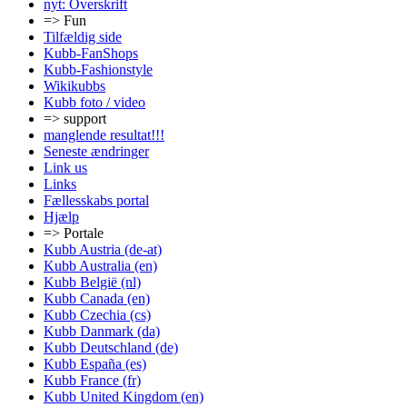
nyt: Overskrift
=> Fun
Tilfældig side
Kubb-FanShops
Kubb-Fashionstyle
Wikikubbs
Kubb foto / video
=> support
manglende resultat!!!
Seneste ændringer
Link us
Links
Fællesskabs portal
Hjælp
=> Portale
Kubb Austria (de-at)
Kubb Australia (en)
Kubb België (nl)
Kubb Canada (en)
Kubb Czechia (cs)
Kubb Danmark (da)
Kubb Deutschland (de)
Kubb España (es)
Kubb France (fr)
Kubb United Kingdom (en)