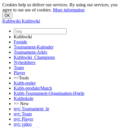
Cookies help us deliver our services. By using our services, you
agree to our use of cookies.
More information
Kubbwiki
Kubbwiki
Kubbwiki
Forside
Tournament-Kalender
Tournament-Arkiv
Kubbwiki_Champions
Nyhedsbrev
Team
Player
=>Tools
Kubb-regler
Kubb-produkt/Match
Kubb-Tournament-Organisation-Hjælp
Kubbskole
=> New
nyt: Tournament_år
nyt: Team
nyt: Player
nyt: video