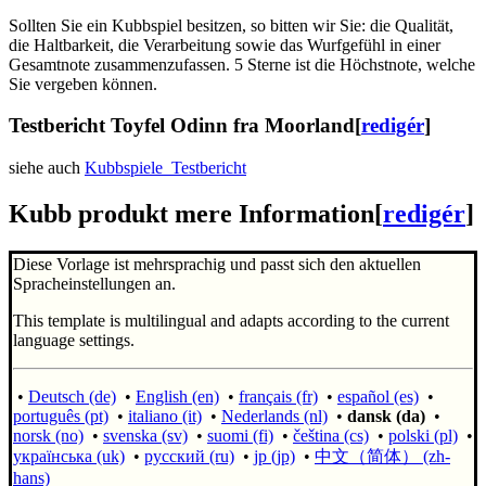
Sollten Sie ein Kubbspiel besitzen, so bitten wir Sie: die Qualität,
die Haltbarkeit, die Verarbeitung sowie das Wurfgefühl in einer
Gesamtnote zusammenzufassen. 5 Sterne ist die Höchstnote, welche
Sie vergeben können.
Testbericht Toyfel Odinn
fra
Moorland
[
redigér
]
siehe auch
Kubbspiele_Testbericht
Kubb produkt mere Information
[
redigér
]
Diese Vorlage ist mehrsprachig und passt sich den aktuellen
Spracheinstellungen an.
This template is multilingual and adapts according to the current
language settings.
•
Deutsch (de)
•
English (en)
•
français (fr)
•
español (es)
•
português (pt)
•
italiano (it)
•
Nederlands (nl)
•
dansk (da)
•
norsk (no)
•
svenska (sv)
•
suomi (fi)
•
čeština (cs)
•
polski (pl)
•
українська (uk)
•
русский (ru)
•
jp (jp)
•
中文（简体）‎ (zh-
hans)