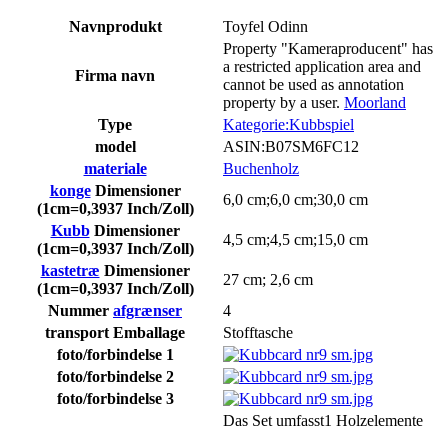
Navn
produkt
Toyfel Odinn
Property "Kameraproducent" has
a restricted application area and
Firma navn
cannot be used as annotation
property by a user.
Moorland
Type
Kategorie:Kubbspiel
model
ASIN:B07SM6FC12
materiale
Buchenholz
konge
Dimensioner
6,0 cm;6,0 cm;30,0 cm
(1cm=0,3937 Inch/Zoll)
Kubb
Dimensioner
4,5 cm;4,5 cm;15,0 cm
(1cm=0,3937 Inch/Zoll)
kastetræ
Dimensioner
27 cm; 2,6 cm
(1cm=0,3937 Inch/Zoll)
Nummer
afgrænser
4
transport Emballage
Stofftasche
foto/
forbindelse
1
foto/
forbindelse
2
foto/
forbindelse
3
Das Set umfasst1 Holzelemente