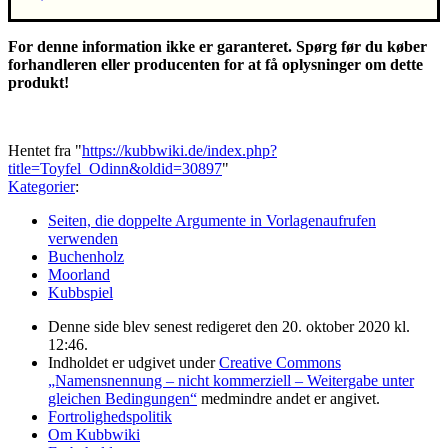
For denne information ikke er garanteret. Spørg før du køber
forhandleren eller producenten for at få oplysninger om dette
produkt!
Hentet fra "
https://kubbwiki.de/index.php?
title=Toyfel_Odinn&oldid=30897
"
Kategorier
:
Seiten, die doppelte Argumente in Vorlagenaufrufen
verwenden
Buchenholz
Moorland
Kubbspiel
Denne side blev senest redigeret den 20. oktober 2020 kl.
12:46.
Indholdet er udgivet under
Creative Commons
„Namensnennung – nicht kommerziell – Weitergabe unter
gleichen Bedingungen“
medmindre andet er angivet.
Fortrolighedspolitik
Om Kubbwiki