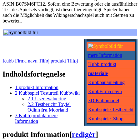
ASIN:B07SM6FC12. Sofern eine Bewertung oder ein ausführlicher
Test des Spielsets vorliegt, ist dieser hier eingefügt. Spieler haben
auch die Möglichkeit das Wikingerschachspiel auch mit Sternen zu
bewerten.
mere Information
Kubb Firma navn Tilføj
produkt Tilføj
Kubb-produkt
Indholdsfortegnelse
materiale
Kubbbauanleitung
1
produkt Information
KubbFirma navn
2
Kubbspiel Testurteil Kubbwiki
2.1
User evaluering
3D Kubbmodel
2.2
Testbericht Toyfel
Kubbspiele Testbericht
Odinn
fra
Moorland
3
Kubb produkt mere
Kubbspiele_Shop
Information
produkt Information
[
redigér
]