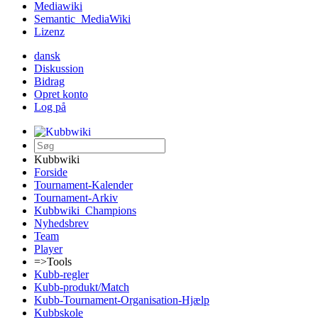
Mediawiki
Semantic_MediaWiki
Lizenz
dansk
Diskussion
Bidrag
Opret konto
Log på
Kubbwiki
Forside
Tournament-Kalender
Tournament-Arkiv
Kubbwiki_Champions
Nyhedsbrev
Team
Player
=>Tools
Kubb-regler
Kubb-produkt/Match
Kubb-Tournament-Organisation-Hjælp
Kubbskole