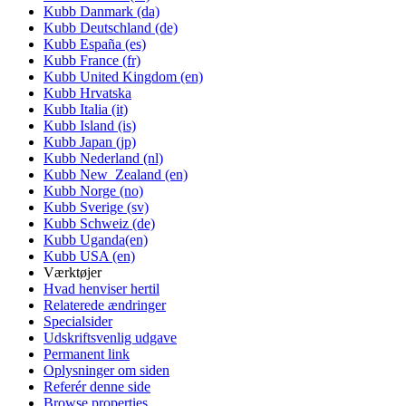
Kubb Danmark (da)
Kubb Deutschland (de)
Kubb España (es)
Kubb France (fr)
Kubb United Kingdom (en)
Kubb Hrvatska
Kubb Italia (it)
Kubb Island (is)
Kubb Japan (jp)
Kubb Nederland (nl)
Kubb New_Zealand (en)
Kubb Norge (no)
Kubb Sverige (sv)
Kubb Schweiz (de)
Kubb Uganda(en)
Kubb USA (en)
Værktøjer
Hvad henviser hertil
Relaterede ændringer
Specialsider
Udskriftsvenlig udgave
Permanent link
Oplysninger om siden
Referér denne side
Browse properties