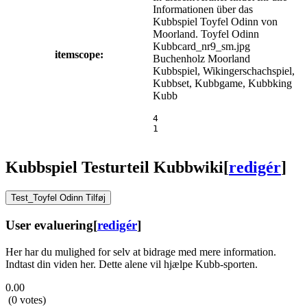
Informationen über das
Kubbspiel Toyfel Odinn von
Moorland.
Toyfel Odinn
Kubbcard_nr9_sm.jpg
itemscope:
Buchenholz
Moorland
Kubbspiel, Wikingerschachspiel,
Kubbset, Kubbgame, Kubbking
Kubb
4
1
Kubbspiel Testurteil Kubbwiki
[
redigér
]
Test_Toyfel Odinn Tilføj
User evaluering
[
redigér
]
Her har du mulighed for selv at bidrage med mere information.
Indtast din viden her. Dette alene vil hjælpe Kubb-sporten.
0.00
(0 votes)