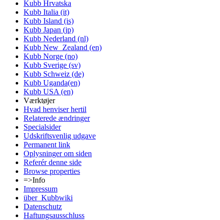
Kubb Hrvatska
Kubb Italia (it)
Kubb Island (is)
Kubb Japan (jp)
Kubb Nederland (nl)
Kubb New_Zealand (en)
Kubb Norge (no)
Kubb Sverige (sv)
Kubb Schweiz (de)
Kubb Uganda(en)
Kubb USA (en)
Værktøjer
Hvad henviser hertil
Relaterede ændringer
Specialsider
Udskriftsvenlig udgave
Permanent link
Oplysninger om siden
Referér denne side
Browse properties
=>Info
Impressum
über_Kubbwiki
Datenschutz
Haftungsausschluss