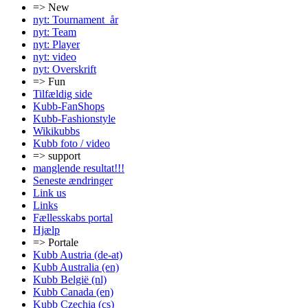
=> New
nyt: Tournament_år
nyt: Team
nyt: Player
nyt: video
nyt: Overskrift
=> Fun
Tilfældig side
Kubb-FanShops
Kubb-Fashionstyle
Wikikubbs
Kubb foto / video
=> support
manglende resultat!!!
Seneste ændringer
Link us
Links
Fællesskabs portal
Hjælp
=> Portale
Kubb Austria (de-at)
Kubb Australia (en)
Kubb België (nl)
Kubb Canada (en)
Kubb Czechia (cs)