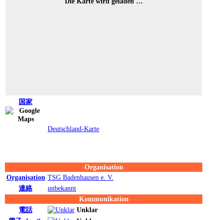
Die Karte wird geladen …
国家
Deutschland-Karte
Organisation
Organisation
TSG Badenhausen e. V.
連絡
unbekannt
Kommunikation
電話
Unklar