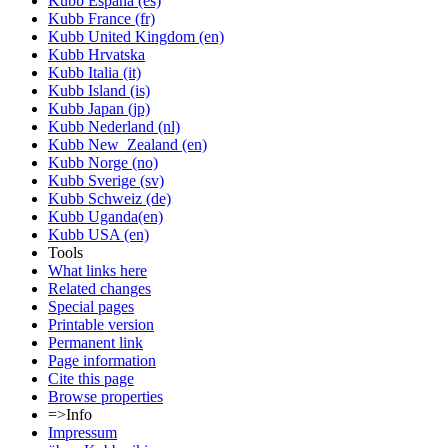
Kubb España (es)
Kubb France (fr)
Kubb United Kingdom (en)
Kubb Hrvatska
Kubb Italia (it)
Kubb Island (is)
Kubb Japan (jp)
Kubb Nederland (nl)
Kubb New_Zealand (en)
Kubb Norge (no)
Kubb Sverige (sv)
Kubb Schweiz (de)
Kubb Uganda(en)
Kubb USA (en)
Tools
What links here
Related changes
Special pages
Printable version
Permanent link
Page information
Cite this page
Browse properties
=>Info
Impressum