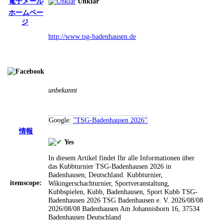
電子メール
Unklar
ホームペー
ジ
http://www.tsg-badenhausen.de
unbekannt
Google:
"TSG-Badenhausen 2026"
情報
Yes
In diesem Artikel findet Ihr alle Informationen über
das Kubbturnier TSG-Badenhausen 2026 in
Badenhausen, Deutschland.
Kubbturnier,
itemscope:
Wikingerschachturnier, Sportveranstaltung,
Kubbspielen, Kubb, Badenhausen, Sport
Kubb
TSG-
Badenhausen 2026
TSG Badenhausen e. V.
2026/08/08
2026/08/08
Badenhausen
Am Johannisborn 16, 37534
Badenhausen
Deutschland