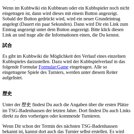
Wenn im Kubbwiki ein Kubbteam oder ein Kubbspieler noch nicht
eingetragen ist, dann wird dieses mit einem Button angezeigt.
Sobald der Button gedrückt wird, wird ein neuer Grundeintrag
angelegt (Dauert ein paar Sekunden). Dann wird Dir ein Link zum
Eintrag angezeigt unter dem Button angezeigt. Bitte klick diesen
Link an und trage alle die Informationen einen, die Du kennst.
試合
Es gibt im Kubbwiki die Möglichkeit den Verlauf eines einzelnen
Kubbspieles darzustellen. Dazu wird der Kubbspielverlauf in das
folgende Formular
Formular:Game
eingetragen. Alle so
eingetragene Spiele des Turniers, werden unter diesem Reiter
aufgelistet.
歴史
Unter der 歴史 findest Du auch die Angaben über die ersten Plätze
im TSG-Badenhausen der letzten Jahre. Dort findest Du auch Links
direkt zu den vorherigen oder kommende Turnieren.
Wenn Dir schon der Termin des nächsten TSG-Badenhausen
bekannt ist, kannst dort auch das Turnier selbst erstellen. Es wird