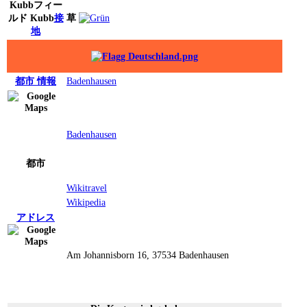
Kubb
フィー
ルド
Kubb
接
草
地
都市
情報
Badenhausen
Badenhausen
都市
Wikitravel
Wikipedia
アドレス
Am Johannisborn 16, 37534 Badenhausen