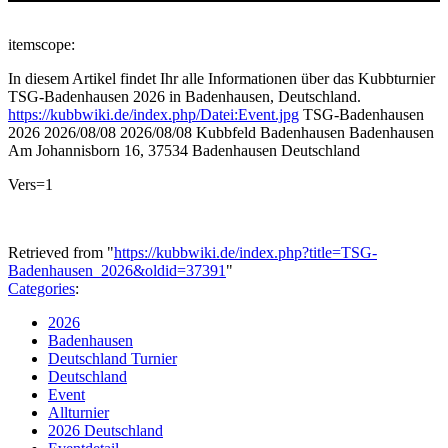
itemscope:
In diesem Artikel findet Ihr alle Informationen über das Kubbturnier
TSG-Badenhausen 2026 in Badenhausen, Deutschland.
https://kubbwiki.de/index.php/Datei:Event.jpg
TSG-Badenhausen
2026
2026/08/08
2026/08/08
Kubbfeld Badenhausen
Badenhausen
Am Johannisborn 16, 37534 Badenhausen
Deutschland
Vers=1
Retrieved from "
https://kubbwiki.de/index.php?title=TSG-
Badenhausen_2026&oldid=37391
"
Categories
:
2026
Badenhausen
Deutschland Turnier
Deutschland
Event
Allturnier
2026 Deutschland