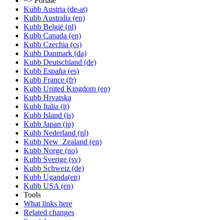
=> Portale
Kubb Austria (de-at)
Kubb Australia (en)
Kubb België (nl)
Kubb Canada (en)
Kubb Czechia (cs)
Kubb Danmark (da)
Kubb Deutschland (de)
Kubb España (es)
Kubb France (fr)
Kubb United Kingdom (en)
Kubb Hrvatska
Kubb Italia (it)
Kubb Island (is)
Kubb Japan (jp)
Kubb Nederland (nl)
Kubb New_Zealand (en)
Kubb Norge (no)
Kubb Sverige (sv)
Kubb Schweiz (de)
Kubb Uganda(en)
Kubb USA (en)
Tools
What links here
Related changes