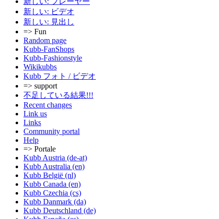
新しい: プレーヤー
新しい: ビデオ
新しい: 見出し
=> Fun
Random page
Kubb-FanShops
Kubb-Fashionstyle
Wikikubbs
Kubb フォト / ビデオ
=> support
不足している結果!!!
Recent changes
Link us
Links
Community portal
Help
=> Portale
Kubb Austria (de-at)
Kubb Australia (en)
Kubb België (nl)
Kubb Canada (en)
Kubb Czechia (cs)
Kubb Danmark (da)
Kubb Deutschland (de)