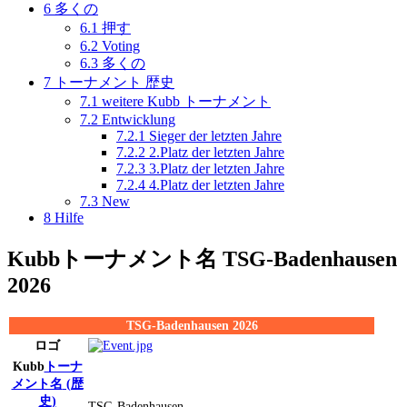
6
多くの
6.1
押す
6.2
Voting
6.3
多くの
7
トーナメント 歴史
7.1
weitere Kubb トーナメント
7.2
Entwicklung
7.2.1
Sieger der letzten Jahre
7.2.2
2.Platz der letzten Jahre
7.2.3
3.Platz der letzten Jahre
7.2.4
4.Platz der letzten Jahre
7.3
New
8
Hilfe
Kubb
トーナメント名
TSG-Badenhausen
2026
TSG-Badenhausen 2026
ロゴ
Kubb
トーナ
メント名
(歴
史)
TSG-Badenhausen