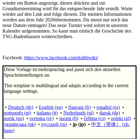
wieder ein Button angezeigt, diesen drücken und ein
Grundturniereintrag wird für das entsprechende Jahr erstellt. Warte
wieder auf den Link und folge diesem. Die meisten Informationen
werden aus dem Jahr 2026übernommen. Du musst nur noch das
neue Datum eintragen! Das neue Turnier wird sofort in unserem
Kalender aufgenommen. So kann man einfach die Geschichte des
TSG-Badenhausen weiterschreiben.
Facebook:
https://www.facebook.com/kubbwiki/
Diese Vorlage ist mehrsprachig und passt sich den aktuellen
Spracheinstellungen an.
This template is multilingual and adapts according to the current
language settings.
•
Deutsch (de)
•
English (en)
•
français (fr)
•
español (es)
•
português (pt)
•
italiano (it)
•
Nederlands (nl)
•
dansk (da)
•
norsk (no)
•
svenska (sv)
•
suomi (fi)
•
čeština (cs)
•
polski (pl)
•
українська (uk)
•
русский (ru)
•
jp (jp)
•
中文（简体）‎ (zh-
hans)