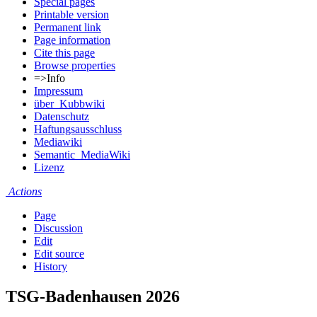
Special pages
Printable version
Permanent link
Page information
Cite this page
Browse properties
=>Info
Impressum
über_Kubbwiki
Datenschutz
Haftungsausschluss
Mediawiki
Semantic_MediaWiki
Lizenz
Actions
Page
Discussion
Edit
Edit source
History
TSG-Badenhausen 2026