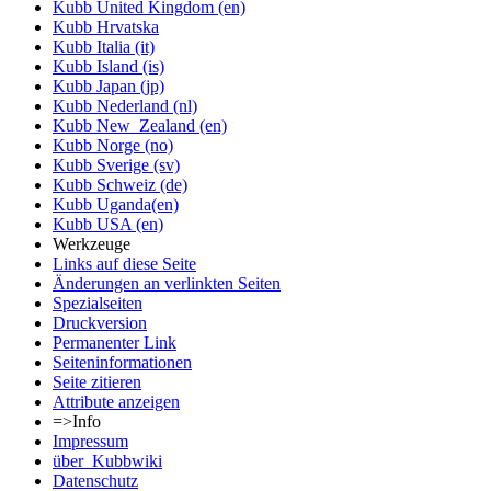
Kubb United Kingdom (en)
Kubb Hrvatska
Kubb Italia (it)
Kubb Island (is)
Kubb Japan (jp)
Kubb Nederland (nl)
Kubb New_Zealand (en)
Kubb Norge (no)
Kubb Sverige (sv)
Kubb Schweiz (de)
Kubb Uganda(en)
Kubb USA (en)
Werkzeuge
Links auf diese Seite
Änderungen an verlinkten Seiten
Spezialseiten
Druckversion
Permanenter Link
Seiten­informationen
Seite zitieren
Attribute anzeigen
=>Info
Impressum
über_Kubbwiki
Datenschutz