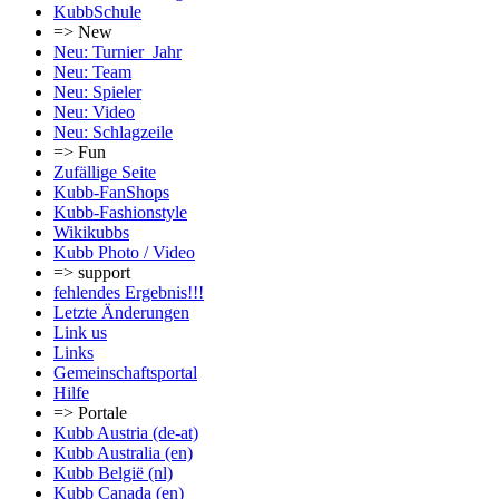
KubbSchule
=> New
Neu: Turnier_Jahr
Neu: Team
Neu: Spieler
Neu: Video
Neu: Schlagzeile
=> Fun
Zufällige Seite
Kubb-FanShops
Kubb-Fashionstyle
Wikikubbs
Kubb Photo / Video
=> support
fehlendes Ergebnis!!!
Letzte Änderungen
Link us
Links
Gemeinschafts­portal
Hilfe
=> Portale
Kubb Austria (de-at)
Kubb Australia (en)
Kubb België (nl)
Kubb Canada (en)