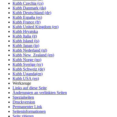
Kubb Czechia (cs)
Kubb Danmark (da)
Kubb Deutschland (de)
Kubb España (es)
Kubb France (fr)
Kubb United Kingdom (en)
Kubb Hrvatska
Kubb Italia (it)
Kubb Island (is)
Kubb Japan (jp)
Kubb Nederland (nl)
Kubb New_Zealand (en)
Kubb Norge (no)
Kubb Sverige (sv)
Kubb Schweiz (de)
Kubb Uganda(en)
Kubb USA (en)
Werkzeuge
Links auf diese Seite
Änderungen an verlinkten Seiten
Spezialseiten
Druckversion
Permanenter Link
Seiten­informationen
Seite zitieren