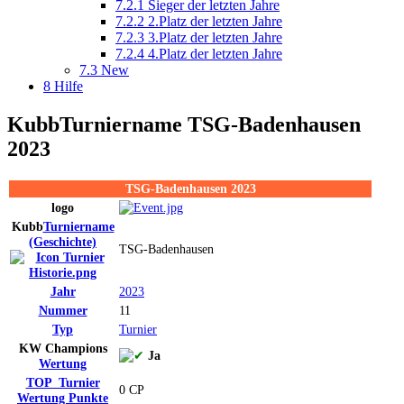
7.2.1
Sieger der letzten Jahre
7.2.2
2.Platz der letzten Jahre
7.2.3
3.Platz der letzten Jahre
7.2.4
4.Platz der letzten Jahre
7.3
New
8
Hilfe
Kubb
Turniername
TSG-Badenhausen
2023
TSG-Badenhausen 2023
logo
Kubb
Turniername
(Geschichte)
TSG-Badenhausen
Jahr
2023
Nummer
11
Typ
Turnier
KW Champions
Ja
Wertung
TOP_Turnier
0 CP
Wertung
Punkte