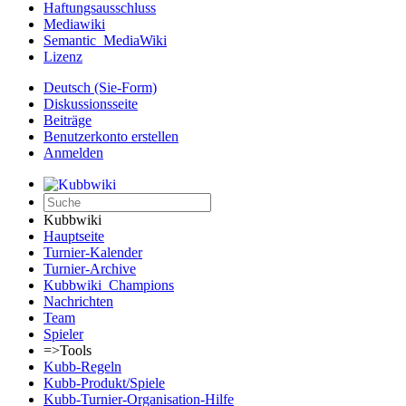
Haftungsausschluss
Mediawiki
Semantic_MediaWiki
Lizenz
Deutsch (Sie-Form)‎
Diskussionsseite
Beiträge
Benutzerkonto erstellen
Anmelden
Kubbwiki
Hauptseite
Turnier-Kalender
Turnier-Archive
Kubbwiki_Champions
Nachrichten
Team
Spieler
=>Tools
Kubb-Regeln
Kubb-Produkt/Spiele
Kubb-Turnier-Organisation-Hilfe