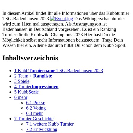
In diesem Artikel findet Ihr alle Informationen über das Kubbturnier
TSG-Badenhausen 2023.
Das Wikingerschachturnier
wird zum 11ten mal ausgetragen. Als Austragungsort ist
Badenhausen in Deutschland vorgesehen. Es ist ein Ranking
Turnier für die Kubbwiki Champions 2023.Hier hast Du die
Möglichkeit selbst mehr Informationen beizusteuern. Trage Dein
Wissen hier ein. Alleine dadurch hilfst Du schon dem Kubb-Sport..
Inhaltsverzeichnis
1
Kubb
Turniername
TSG-Badenhausen 2023
2
Team +
Rangliste
3
Spiele
4
Turnier
Impressionen
5
Kubb
Serie
6
mehr
6.1
Presse
6.2
Voting
6.3
mehr
7
Turnier Geschichte
7.1
weitere Kubb Turnier
7.2
Entwicklung