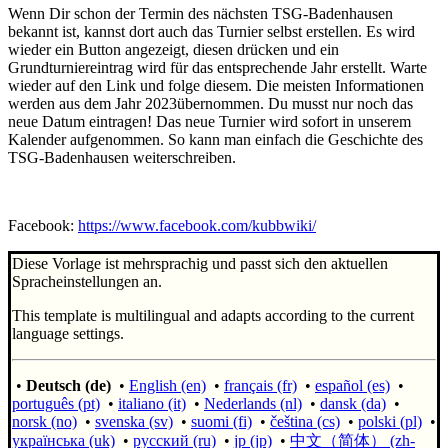
Wenn Dir schon der Termin des nächsten TSG-Badenhausen
bekannt ist, kannst dort auch das Turnier selbst erstellen. Es wird
wieder ein Button angezeigt, diesen drücken und ein
Grundturniereintrag wird für das entsprechende Jahr erstellt. Warte
wieder auf den Link und folge diesem. Die meisten Informationen
werden aus dem Jahr 2023übernommen. Du musst nur noch das
neue Datum eintragen! Das neue Turnier wird sofort in unserem
Kalender aufgenommen. So kann man einfach die Geschichte des
TSG-Badenhausen weiterschreiben.
Facebook:
https://www.facebook.com/kubbwiki/
Diese Vorlage ist mehrsprachig und passt sich den aktuellen
Spracheinstellungen an.
This template is multilingual and adapts according to the current
language settings.
•
Deutsch (de)
•
English (en)
•
français (fr)
•
español (es)
•
português (pt)
•
italiano (it)
•
Nederlands (nl)
•
dansk (da)
•
norsk (no)
•
svenska (sv)
•
suomi (fi)
•
čeština (cs)
•
polski (pl)
•
українська (uk)
•
русский (ru)
•
jp (jp)
•
中文（简体）‎ (zh-