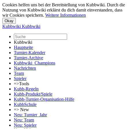
Cookies helfen uns bei der Bereitstellung von Kubbwiki. Durch die
Nutzung von Kubbwiki erklärst du dich damit einverstanden, dass
wir Cookies speichern.
Weitere Informationen
Kubbwiki
Kubbwiki
Kubbwiki
Hauptseite
Turnier-Kalender
Turnier-Archive
Kubbwiki_Champions
Nachrichten
Team
Spieler
=>Tools
Kubb-Regeln
Kubb-Produkt/Spiele
Kubb-Turnier-Organisation-Hilfe
KubbSchule
=> New
Neu: Turnier_Jahr
Neu: Team
Neu: Spieler