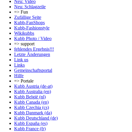
Neu: Video
Neu: Schlagzeile
=> Fun
Zufällige Seite
Kubb-FanShops
Kubb-Fashionstyle
Wikikubbs
Kubb Photo / Video
=> support
fehlendes Ergebnis!!!
Letzte Änderungen
Link us
Links
Gemeinschafts­portal
Hilfe
=> Portale
Kubb Austria (de-at)
Kubb Australia (en)
Kubb België (nl)
Kubb Canada (en)
Kubb Czechia (cs)
Kubb Danmark (da)
Kubb Deutschland (de)
Kubb España (es)
Kubb France (fr)