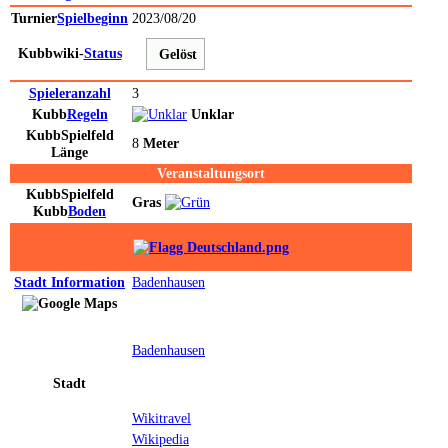
Turnier
Spielbeginn
2023/08/20
Kubbwiki-
Status
Gelöst
Spieleranzahl
3
Kubb
Regeln
Unklar
Kubb
Spielfeld
8
Meter
Länge
Veranstaltungsort
Kubb
Spielfeld
Gras
Kubb
Boden
Stadt
Information
Badenhausen
Badenhausen
Stadt
Wikitravel
Wikipedia