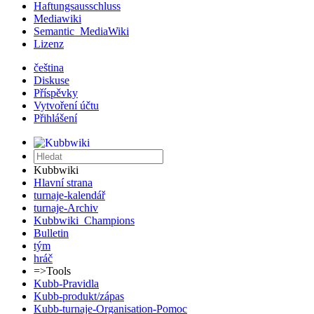
Haftungsausschluss
Mediawiki
Semantic_MediaWiki
Lizenz
čeština
Diskuse
Příspěvky
Vytvoření účtu
Přihlášení
Kubbwiki
Hlavní strana
turnaje-kalendář
turnaje-Archiv
Kubbwiki_Champions
Bulletin
tým
hráč
=>Tools
Kubb-Pravidla
Kubb-produkt/zápas
Kubb-turnaje-Organisation-Pomoc