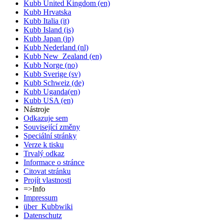
Kubb United Kingdom (en)
Kubb Hrvatska
Kubb Italia (it)
Kubb Island (is)
Kubb Japan (jp)
Kubb Nederland (nl)
Kubb New_Zealand (en)
Kubb Norge (no)
Kubb Sverige (sv)
Kubb Schweiz (de)
Kubb Uganda(en)
Kubb USA (en)
Nástroje
Odkazuje sem
Související změny
Speciální stránky
Verze k tisku
Trvalý odkaz
Informace o stránce
Citovat stránku
Projít vlastnosti
=>Info
Impressum
über_Kubbwiki
Datenschutz