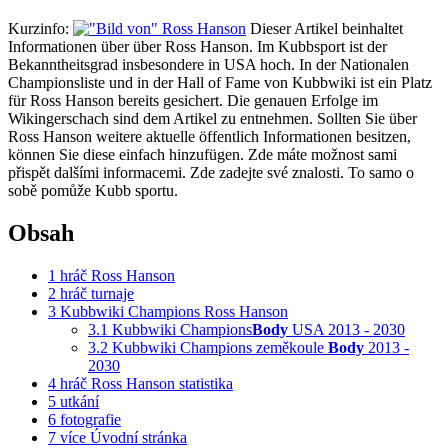
Kurzinfo:
Dieser Artikel beinhaltet
Informationen über über Ross Hanson. Im Kubbsport ist der
Bekanntheitsgrad insbesondere in USA hoch. In der Nationalen
Championsliste und in der Hall of Fame von Kubbwiki ist ein Platz
für Ross Hanson bereits gesichert. Die genauen Erfolge im
Wikingerschach sind dem Artikel zu entnehmen. Sollten Sie über
Ross Hanson weitere aktuelle öffentlich Informationen besitzen,
können Sie diese einfach hinzufügen. Zde máte možnost sami
přispět dalšími informacemi. Zde zadejte své znalosti. To samo o
sobě pomůže Kubb sportu.
Obsah
1
hráč Ross Hanson
2
hráč turnaje
3
Kubbwiki Champions Ross Hanson
3.1
Kubbwiki Champions
Body
USA 2013 - 2030
3.2
Kubbwiki Champions zeměkoule
Body
2013 -
2030
4
hráč Ross Hanson statistika
5
utkání
6
fotografie
7
více Úvodní stránka