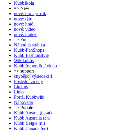
Kubbškola
=> New
nové: turnaje_rok
nové: tým
nové: hráč
nové: video
nové: titulek
=> Fun
Náhodná stránka
Kubb-FanShops
Kubb-Fashionstyle
Wikikubbs
Kubb fotografie / video
=> support
chybějící výsledek!!!
Poslední změny
Link us
Links
Portál Kubbwiki
Nápověda
=> Portale
Kubb Austria (de-at)
Kubb Australia (en)
Kubb België (nl)
Kubb Canada (en)