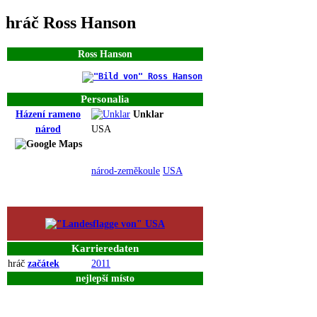
hráč Ross Hanson
Ross Hanson
Personalia
Házení rameno
Unklar
národ
USA
národ-zeměkoule
USA
Karrieredaten
hráč
začátek
2011
nejlepší
místo