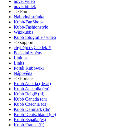
nové: video
nové: titulek
=> Fun
Náhodná stránka
Kubb-FanShops
Kubb-Fashionstyle
Wikikubbs
Kubb fotografie / video
=> support
chybějící výsledek!!!
Poslední změny
Link us
Links
Portál Kubbwiki
Nápověda
=> Portale
Kubb Austria (de-at)
Kubb Australia (en)
Kubb België (nl)
Kubb Canada (en)
Kubb Czechia (cs)
Kubb Danmark (da)
Kubb Deutschland (de)
Kubb España (es)
Kubb France (fr)