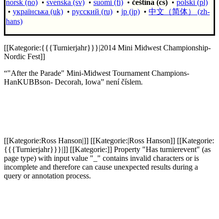
norsk (no)
•
svenska (sv)
•
suomi (fi)
•
čeština (cs)
•
polski (pl)
•
українська (uk)
•
русский (ru)
•
jp (jp)
•
中文（简体）‎ (zh-
hans)
[[Kategorie:{{{Turnierjahr}}}|2014 Mini Midwest Championship-
Nordic Fest]]
“"After the Parade" Mini-Midwest Tournament Champions-
HanKUBBson- Decorah, Iowa” není číslem.
[[Kategorie:Ross Hanson|]] [[Kategorie:|Ross Hanson]] [[Kategorie:
{{{Turnierjahr}}}|]] [[Kategorie:]]
Property "Has turnierevent" (as
page type) with input value "_" contains invalid characters or is
incomplete and therefore can cause unexpected results during a
query or annotation process.