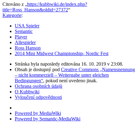
Citováno z „
https://kubbwiki.de/index.php?
title=Ross_Hanson&oldid=27372
“
Kategorie
:
USA Spieler
Semantic
Player
Allespieler
Ross Hanson
2014 Mini Midwest Championship- Nordic Fest
Stránka byla naposledy editována 16. 10. 2019 v 23:08.
Obsah je dostupný pod
Creative Commons „Namensnennung
– nicht kommerziell – Weitergabe unter gleichen
Bedingungen“
, pokud není uvedeno jinak.
Ochrana osobních údajů
O Kubbwiki
Vyloučení odpovědnosti
Powered by MediaWiki
Powered by Semantic-MediaWiki