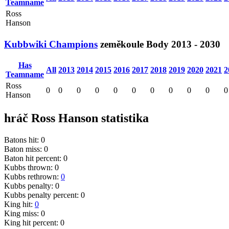
Teamname
Ross
Hanson
Kubbwiki Champions
zeměkoule
Body
2013 - 2030
Has
All
2013
2014
2015
2016
2017
2018
2019
2020
2021
2
Teamname
Ross
0
0
0
0
0
0
0
0
0
0
0
Hanson
hráč Ross Hanson statistika
Batons hit: 0
Baton miss: 0
Baton hit percent: 0
Kubbs thrown: 0
Kubbs rethrown:
0
Kubbs penalty: 0
Kubbs penalty percent: 0
King hit:
0
King miss: 0
King hit percent: 0