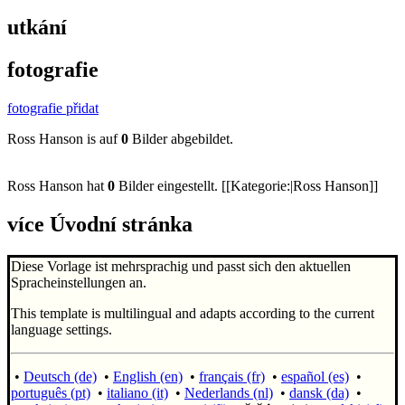
utkání
fotografie
fotografie přidat
Ross Hanson is auf
0
Bilder abgebildet.
Ross Hanson hat
0
Bilder eingestellt. [[Kategorie:|Ross Hanson]]
více Úvodní stránka
Diese Vorlage ist mehrsprachig und passt sich den aktuellen
Spracheinstellungen an.
This template is multilingual and adapts according to the current
language settings.
•
Deutsch (de)
•
English (en)
•
français (fr)
•
español (es)
•
português (pt)
•
italiano (it)
•
Nederlands (nl)
•
dansk (da)
•