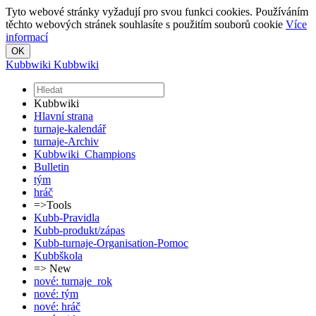
Tyto webové stránky vyžadují pro svou funkci cookies. Používáním
těchto webových stránek souhlasíte s použitím souborů cookie
Více
informací
Kubbwiki
Kubbwiki
Kubbwiki
Hlavní strana
turnaje-kalendář
turnaje-Archiv
Kubbwiki_Champions
Bulletin
tým
hráč
=>Tools
Kubb-Pravidla
Kubb-produkt/zápas
Kubb-turnaje-Organisation-Pomoc
Kubbškola
=> New
nové: turnaje_rok
nové: tým
nové: hráč