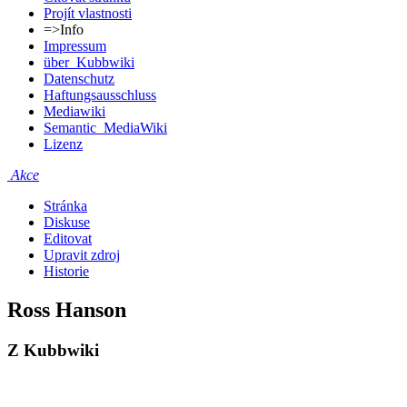
Projít vlastnosti
=>Info
Impressum
über_Kubbwiki
Datenschutz
Haftungsausschluss
Mediawiki
Semantic_MediaWiki
Lizenz
Akce
Stránka
Diskuse
Editovat
Upravit zdroj
Historie
Ross Hanson
Z Kubbwiki