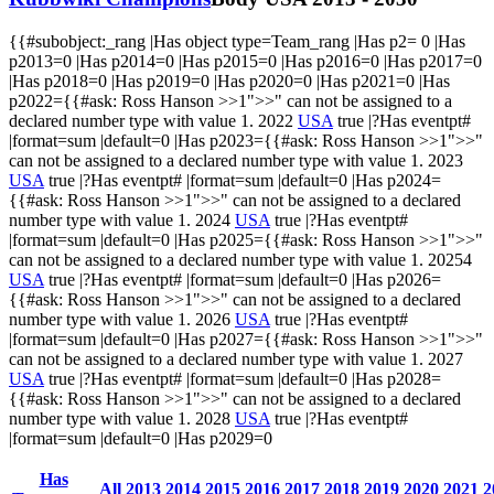
{{#subobject:_rang |Has object type=Team_rang |Has p2= 0 |Has
p2013=0 |Has p2014=0 |Has p2015=0 |Has p2016=0 |Has p2017=0
|Has p2018=0 |Has p2019=0 |Has p2020=0 |Has p2021=0 |Has
p2022={{#ask:
Ross Hanson
>>1
">>" can not be assigned to a
declared number type with value 1.
2022
USA
true |?Has eventpt#
|format=sum |default=0 |Has p2023={{#ask:
Ross Hanson
>>1
">>"
can not be assigned to a declared number type with value 1.
2023
USA
true |?Has eventpt# |format=sum |default=0 |Has p2024=
{{#ask:
Ross Hanson
>>1
">>" can not be assigned to a declared
number type with value 1.
2024
USA
true |?Has eventpt#
|format=sum |default=0 |Has p2025={{#ask:
Ross Hanson
>>1
">>"
can not be assigned to a declared number type with value 1.
20254
USA
true |?Has eventpt# |format=sum |default=0 |Has p2026=
{{#ask:
Ross Hanson
>>1
">>" can not be assigned to a declared
number type with value 1.
2026
USA
true |?Has eventpt#
|format=sum |default=0 |Has p2027={{#ask:
Ross Hanson
>>1
">>"
can not be assigned to a declared number type with value 1.
2027
USA
true |?Has eventpt# |format=sum |default=0 |Has p2028=
{{#ask:
Ross Hanson
>>1
">>" can not be assigned to a declared
number type with value 1.
2028
USA
true |?Has eventpt#
|format=sum |default=0 |Has p2029=0
Has
All
2013
2014
2015
2016
2017
2018
2019
2020
2021
2