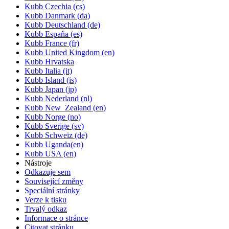
Kubb Czechia (cs)
Kubb Danmark (da)
Kubb Deutschland (de)
Kubb España (es)
Kubb France (fr)
Kubb United Kingdom (en)
Kubb Hrvatska
Kubb Italia (it)
Kubb Island (is)
Kubb Japan (jp)
Kubb Nederland (nl)
Kubb New_Zealand (en)
Kubb Norge (no)
Kubb Sverige (sv)
Kubb Schweiz (de)
Kubb Uganda(en)
Kubb USA (en)
Nástroje
Odkazuje sem
Související změny
Speciální stránky
Verze k tisku
Trvalý odkaz
Informace o stránce
Citovat stránku