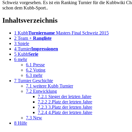
Schweiz vorgesehen. Es ist ein Ranking Turnier für die Kubbwiki Cha
schon dem Kubb-Sport..
Inhaltsverzeichnis
1
Kubb
Turniername
Masters Final Schweiz 2015
2
Team +
Rangliste
3
Spiele
4
Turnier
Impressionen
5
Kubb
Serie
6
mehr
6.1
Presse
6.2
Voting
6.3
mehr
7
Turnier Geschichte
7.1
weitere Kubb Turnier
7.2
Entwicklung
7.2.1
Sieger der letzten Jahre
7.2.2
2.Platz der letzten Jahre
7.2.3
3.Platz der letzten Jahre
7.2.4
4.Platz der letzten Jahre
7.3
New
8
Hilfe