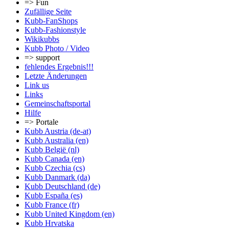
=> Fun
Zufällige Seite
Kubb-FanShops
Kubb-Fashionstyle
Wikikubbs
Kubb Photo / Video
=> support
fehlendes Ergebnis!!!
Letzte Änderungen
Link us
Links
Gemeinschafts­portal
Hilfe
=> Portale
Kubb Austria (de-at)
Kubb Australia (en)
Kubb België (nl)
Kubb Canada (en)
Kubb Czechia (cs)
Kubb Danmark (da)
Kubb Deutschland (de)
Kubb España (es)
Kubb France (fr)
Kubb United Kingdom (en)
Kubb Hrvatska