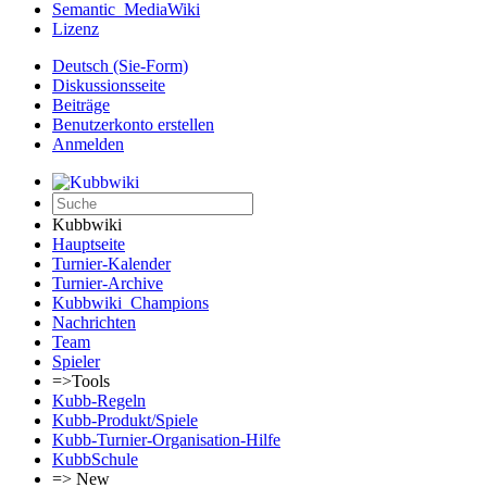
Semantic_MediaWiki
Lizenz
Deutsch (Sie-Form)‎
Diskussionsseite
Beiträge
Benutzerkonto erstellen
Anmelden
Kubbwiki
Hauptseite
Turnier-Kalender
Turnier-Archive
Kubbwiki_Champions
Nachrichten
Team
Spieler
=>Tools
Kubb-Regeln
Kubb-Produkt/Spiele
Kubb-Turnier-Organisation-Hilfe
KubbSchule
=> New