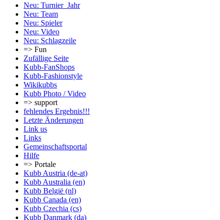
Neu: Turnier_Jahr
Neu: Team
Neu: Spieler
Neu: Video
Neu: Schlagzeile
=> Fun
Zufällige Seite
Kubb-FanShops
Kubb-Fashionstyle
Wikikubbs
Kubb Photo / Video
=> support
fehlendes Ergebnis!!!
Letzte Änderungen
Link us
Links
Gemeinschafts­portal
Hilfe
=> Portale
Kubb Austria (de-at)
Kubb Australia (en)
Kubb België (nl)
Kubb Canada (en)
Kubb Czechia (cs)
Kubb Danmark (da)