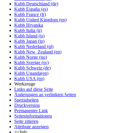
Kubb Deutschland (de)
Kubb España (es)
Kubb France (fr)
Kubb United Kingdom (en)
Kubb Hrvatska
Kubb Italia (it)
Kubb Island (is)
Kubb Japan (jp)
Kubb Nederland (nl)
Kubb New_Zealand (en)
Kubb Norge (no)
Kubb Sverige (sv)
Kubb Schweiz (de)
Kubb Uganda(en)
Kubb USA (en)
Werkzeuge
Links auf diese Seite
Änderungen an verlinkten Seiten
Spezialseiten
Druckversion
Permanenter Link
Seiten­informationen
Seite zitieren
Attribute anzeigen
=>Info