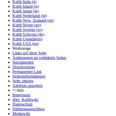
Kubb Italia (it)
Kubb Island (is)
Kubb Japan (jp)
Kubb Nederland (nl)
Kubb New_Zealand (en)
Kubb Norge (no)
Kubb Sverige (sv)
Kubb Schweiz (de)
Kubb Uganda(en)
Kubb USA (en)
Werkzeuge
Links auf diese Seite
Änderungen an verlinkten Seiten
Spezialseiten
Druckversion
Permanenter Link
Seiten­informationen
Seite zitieren
Attribute anzeigen
=>Info
Impressum
über_Kubbwiki
Datenschutz
Haftungsausschluss
Mediawiki