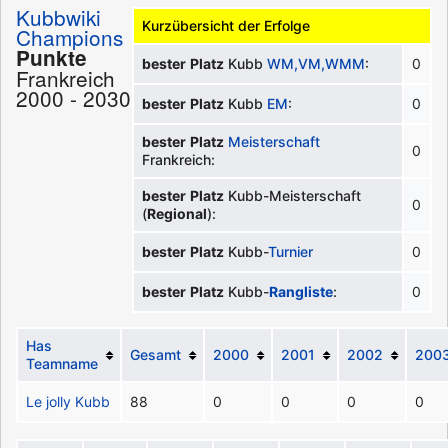
Kubbwiki
Kurzübersicht der Erfolge
Champions
Punkte
bester
Platz
Kubb
WM,VM,WMM
:
0
Frankreich
2000 - 2030
bester
Platz
Kubb
EM
:
0
bester
Platz
Meisterschaft
0
Frankreich:
bester
Platz
Kubb-Meisterschaft
0
(
Regional
):
bester
Platz
Kubb-
Turnier
0
bester
Platz
Kubb-
Rangliste
:
0
Has
Gesamt
2000
2001
2002
200
Teamname
Le jolly Kubb
88
0
0
0
0