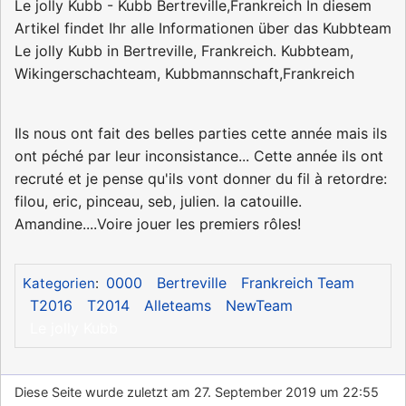
Le jolly Kubb
-
Kubb
Bertreville,Frankreich
In diesem
Artikel findet Ihr alle Informationen über das Kubbteam
Le jolly Kubb in Bertreville, Frankreich.
Kubbteam,
Wikingerschachteam, Kubbmannschaft,Frankreich
Ils nous ont fait des belles parties cette année mais ils
ont péché par leur inconsistance... Cette année ils ont
recruté et je pense qu'ils vont donner du fil à retordre:
filou, eric, pinceau, seb, julien. la catouille.
Amandine....Voire jouer les premiers rôles!
0000
Bertreville
Frankreich Team
Kategorien
:
T2016
T2014
Alleteams
NewTeam
Le jolly Kubb
Diese Seite wurde zuletzt am 27. September 2019 um 22:55