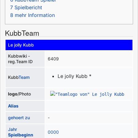
7
Spielbericht
8
mehr Information
KubbTeam
Le jolly Kubb
Kubbwiki -
6409
reg.Team ID
Le jolly Kubb *
Kubb
Team
logo
/Photo
Alias
gehoert zu
-
Jahr
0000
Spielbeginn