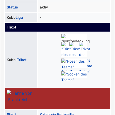
Status
aktiv
Kubb
Liga
-
Trikot
Kubb-
Trikot
Stadt
Kategorie:Bertreville