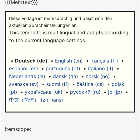
{{{Mehrtext}}}
Diese Vorlage ist mehrsprachig und passt sich den
aktuellen Spracheinstellungen an.
This template is multilingual and adapts according
to the current language settings.
•
Deutsch (de)
•
English (en)
•
français (fr)
•
español (es)
•
português (pt)
•
italiano (it)
•
Nederlands (nl)
•
dansk (da)
•
norsk (no)
•
svenska (sv)
•
suomi (fi)
•
čeština (cs)
•
polski
(pl)
•
українська (uk)
•
русский (ru)
•
jp (jp)
•
中文（简体）‎ (zh-hans)
itemscope: