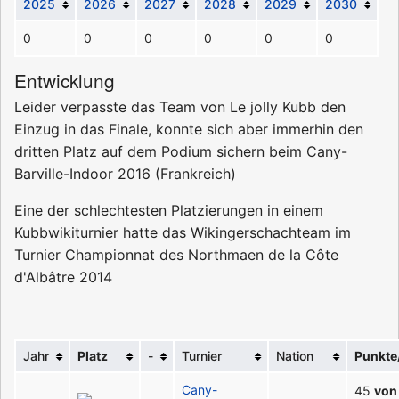
2025
2026
2027
2028
2029
2030
0
0
0
0
0
0
Entwicklung
Leider verpasste das Team von Le jolly Kubb den
Einzug in das Finale, konnte sich aber immerhin den
dritten Platz auf dem Podium sichern beim
Cany-
Barville-Indoor 2016
(
Frankreich
)
Eine der schlechtesten Platzierungen in einem
Kubbwikiturnier hatte das Wikingerschachteam im
Turnier
Championnat des Northmaen de la Côte
d'Albâtre 2014
Jahr
Platz
-
Turnier
Nation
Punkte
Cany-
45
von