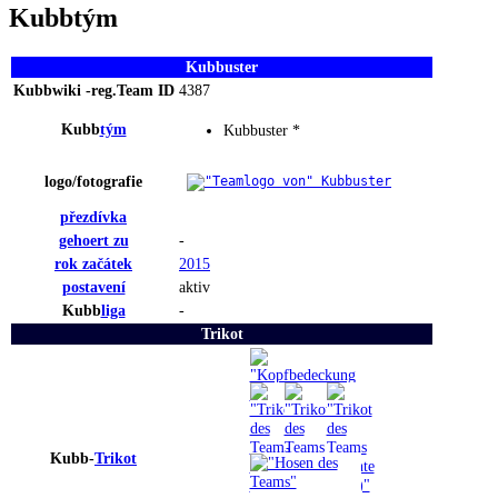
Kubbtým
Kubbuster
Kubbwiki -reg.Team ID
4387
Kubb
tým
Kubbuster *
logo
/fotografie
přezdívka
gehoert zu
-
rok
začátek
2015
postavení
aktiv
Kubb
liga
-
Trikot
Kubb-
Trikot