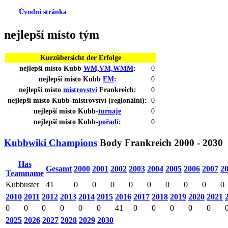
Úvodní stránka
nejlepší
místo
tým
Kurzübersicht der Erfolge
nejlepší
místo
Kubb
WM,VM,WMM
:
0
nejlepší
místo
Kubb
EM
:
0
nejlepší
místo
mistrovství
Frankreich:
0
nejlepší
místo
Kubb-mistrovství (
regionální
):
0
nejlepší
místo
Kubb-
turnaje
0
nejlepší
místo
Kubb-
pořadí
:
0
Kubbwiki Champions
Body
Frankreich 2000 - 2030
Has
Gesamt
2000
2001
2002
2003
2004
2005
2006
2007
2
Teamname
Kubbuster
41
0
0
0
0
0
0
0
0
0
2010
2011
2012
2013
2014
2015
2016
2017
2018
2019
2020
2021
0
0
0
0
0
0
41
0
0
0
0
0
2025
2026
2027
2028
2029
2030