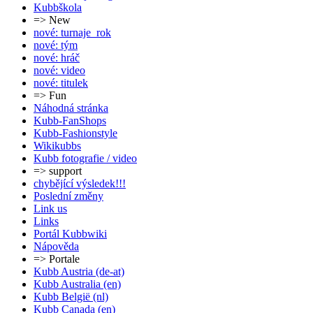
Kubbškola
=> New
nové: turnaje_rok
nové: tým
nové: hráč
nové: video
nové: titulek
=> Fun
Náhodná stránka
Kubb-FanShops
Kubb-Fashionstyle
Wikikubbs
Kubb fotografie / video
=> support
chybějící výsledek!!!
Poslední změny
Link us
Links
Portál Kubbwiki
Nápověda
=> Portale
Kubb Austria (de-at)
Kubb Australia (en)
Kubb België (nl)
Kubb Canada (en)