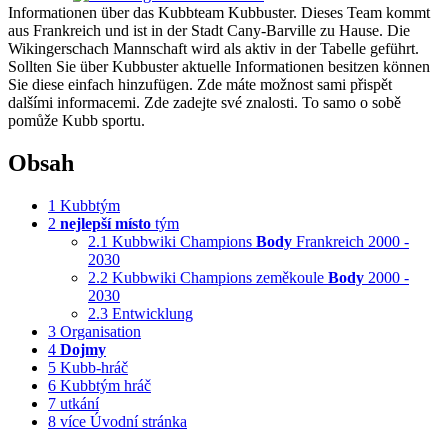
Informationen über das Kubbteam Kubbuster. Dieses Team kommt
aus Frankreich und ist in der Stadt Cany-Barville zu Hause. Die
Wikingerschach Mannschaft wird als aktiv in der Tabelle geführt.
Sollten Sie über Kubbuster aktuelle Informationen besitzen können
Sie diese einfach hinzufügen. Zde máte možnost sami přispět
dalšími informacemi. Zde zadejte své znalosti. To samo o sobě
pomůže Kubb sportu.
Obsah
1
Kubbtým
2
nejlepší
místo
tým
2.1
Kubbwiki Champions
Body
Frankreich 2000 -
2030
2.2
Kubbwiki Champions zeměkoule
Body
2000 -
2030
2.3
Entwicklung
3
Organisation
4
Dojmy
5
Kubb-hráč
6
Kubbtým hráč
7
utkání
8
více Úvodní stránka