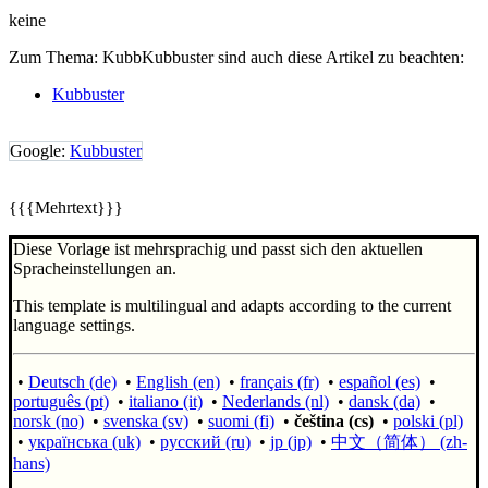
keine
Zum Thema: KubbKubbuster sind auch diese Artikel zu beachten:
Kubbuster
Google:
Kubbuster
{{{Mehrtext}}}
Diese Vorlage ist mehrsprachig und passt sich den aktuellen
Spracheinstellungen an.
This template is multilingual and adapts according to the current
language settings.
•
Deutsch (de)
•
English (en)
•
français (fr)
•
español (es)
•
português (pt)
•
italiano (it)
•
Nederlands (nl)
•
dansk (da)
•
norsk (no)
•
svenska (sv)
•
suomi (fi)
•
čeština (cs)
•
polski (pl)
•
українська (uk)
•
русский (ru)
•
jp (jp)
•
中文（简体）‎ (zh-
hans)