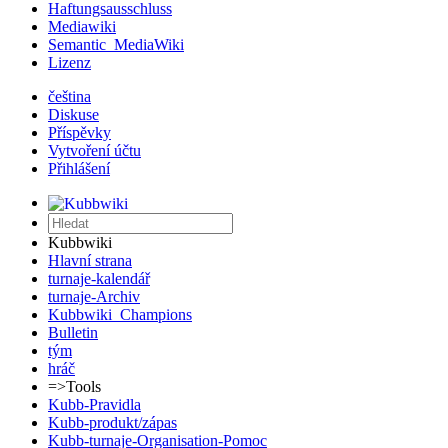
Haftungsausschluss
Mediawiki
Semantic_MediaWiki
Lizenz
čeština
Diskuse
Příspěvky
Vytvoření účtu
Přihlášení
Kubbwiki
Hlavní strana
turnaje-kalendář
turnaje-Archiv
Kubbwiki_Champions
Bulletin
tým
hráč
=>Tools
Kubb-Pravidla
Kubb-produkt/zápas
Kubb-turnaje-Organisation-Pomoc