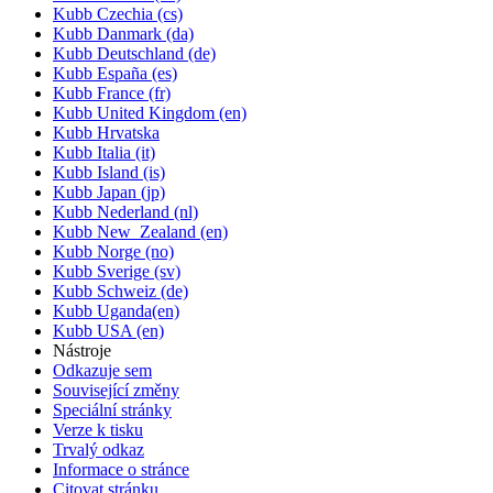
Kubb Czechia (cs)
Kubb Danmark (da)
Kubb Deutschland (de)
Kubb España (es)
Kubb France (fr)
Kubb United Kingdom (en)
Kubb Hrvatska
Kubb Italia (it)
Kubb Island (is)
Kubb Japan (jp)
Kubb Nederland (nl)
Kubb New_Zealand (en)
Kubb Norge (no)
Kubb Sverige (sv)
Kubb Schweiz (de)
Kubb Uganda(en)
Kubb USA (en)
Nástroje
Odkazuje sem
Související změny
Speciální stránky
Verze k tisku
Trvalý odkaz
Informace o stránce
Citovat stránku