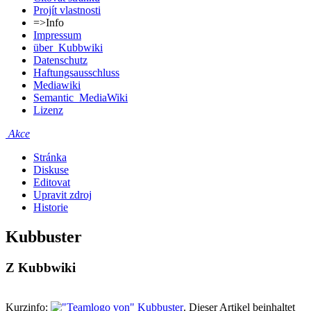
Projít vlastnosti
=>Info
Impressum
über_Kubbwiki
Datenschutz
Haftungsausschluss
Mediawiki
Semantic_MediaWiki
Lizenz
Akce
Stránka
Diskuse
Editovat
Upravit zdroj
Historie
Kubbuster
Z Kubbwiki
Kurzinfo:
. Dieser Artikel beinhaltet