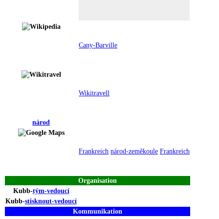
Cany-Barville
Wikitravell
národ
Frankreich
národ-zeměkoule
Frankreich
Organisation
Kubb-
tým-
vedoucí
Kubb-
stisknout-
vedoucí
Kommunikation