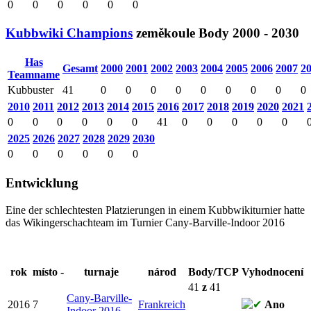
0
0
0
0
0
0
Kubbwiki Champions
zeměkoule
Body
2000 - 2030
Has
Gesamt
2000
2001
2002
2003
2004
2005
2006
2007
2
Teamname
Kubbuster
41
0
0
0
0
0
0
0
0
0
2010
2011
2012
2013
2014
2015
2016
2017
2018
2019
2020
2021
0
0
0
0
0
0
41
0
0
0
0
0
2025
2026
2027
2028
2029
2030
0
0
0
0
0
0
Entwicklung
Eine der schlechtesten Platzierungen in einem Kubbwikiturnier hatte
das Wikingerschachteam im Turnier
Cany-Barville-Indoor 2016
rok
místo
-
turnaje
národ
Body
/TCP
Vyhodnocení
41
z
41
Cany-Barville-
2016
7
Frankreich
Ano
Indoor 2016