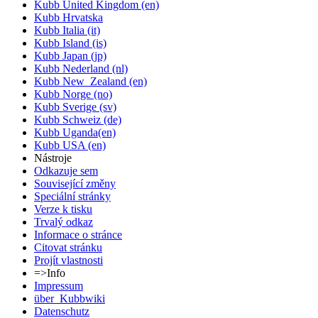
Kubb United Kingdom (en)
Kubb Hrvatska
Kubb Italia (it)
Kubb Island (is)
Kubb Japan (jp)
Kubb Nederland (nl)
Kubb New_Zealand (en)
Kubb Norge (no)
Kubb Sverige (sv)
Kubb Schweiz (de)
Kubb Uganda(en)
Kubb USA (en)
Nástroje
Odkazuje sem
Související změny
Speciální stránky
Verze k tisku
Trvalý odkaz
Informace o stránce
Citovat stránku
Projít vlastnosti
=>Info
Impressum
über_Kubbwiki
Datenschutz