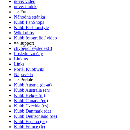
nové: video
nové: titulek
=> Fun
Náhodná stránka
Kubb-FanShops
Kubb-Fashionstyle
Wikikubbs
Kubb fotografie / video
=> support
chybějící výsledek!!!
Poslední změny
Link us
Links
Portál Kubbwiki
Nápověda
=> Portale
Kubb Austria (de-at)
Kubb Australia (en)
Kubb België (nl)
Kubb Canada (en)
Kubb Czechia (cs)
Kubb Danmark (da)
Kubb Deutschland (de)
Kubb España (es)
Kubb France (fr)