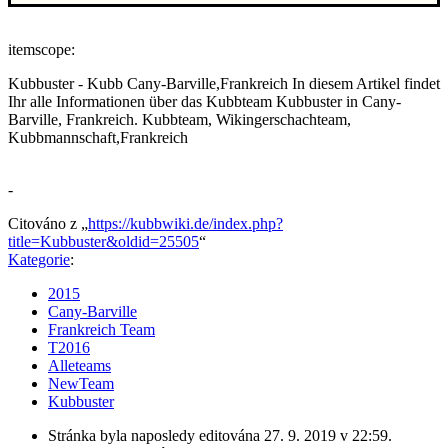
itemscope:
Kubbuster
-
Kubb
Cany-Barville,Frankreich
In diesem Artikel findet
Ihr alle Informationen über das Kubbteam Kubbuster in Cany-
Barville, Frankreich.
Kubbteam, Wikingerschachteam,
Kubbmannschaft,Frankreich
-
Citováno z „
https://kubbwiki.de/index.php?
title=Kubbuster&oldid=25505
“
Kategorie
:
2015
Cany-Barville
Frankreich Team
T2016
Alleteams
NewTeam
Kubbuster
Stránka byla naposledy editována 27. 9. 2019 v 22:59.