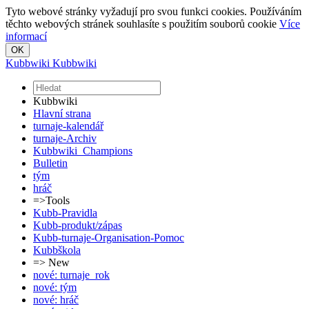
Tyto webové stránky vyžadují pro svou funkci cookies. Používáním
těchto webových stránek souhlasíte s použitím souborů cookie
Více
informací
Kubbwiki
Kubbwiki
Kubbwiki
Hlavní strana
turnaje-kalendář
turnaje-Archiv
Kubbwiki_Champions
Bulletin
tým
hráč
=>Tools
Kubb-Pravidla
Kubb-produkt/zápas
Kubb-turnaje-Organisation-Pomoc
Kubbškola
=> New
nové: turnaje_rok
nové: tým
nové: hráč