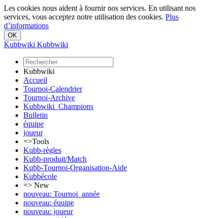
Les cookies nous aident à fournir nos services. En utilisant nos
services, vous acceptez notre utilisation des cookies.
Plus
d’informations
Kubbwiki
Kubbwiki
Kubbwiki
Accueil
Tournoi-Calendrier
Tournoi-Archive
Kubbwiki_Champions
Bulletin
équipe
joueur
=>Tools
Kubb-règles
Kubb-produit/Match
Kubb-Tournoi-Organisation-Aide
Kubbécole
=> New
nouveau: Tournoi_année
nouveau: équipe
nouveau: joueur