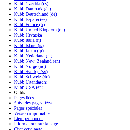
Kubb Czechia (cs)
Kubb Danmark (da)
Kubb Deutschland (de)
Kubb España (es)
Kubb France (fr)
Kubb United Kingdom (en)
Kubb Hrvatska
Kubb Italia (it)
Kubb Island (is)
Kubb Japan (jp)
Kubb Nederland (nl)
Kubb New_Zealand (en)
Kubb Norge (no)
Kubb Sverige (sv)
Kubb Schweiz (de)
Kubb Uganda(en)
Kubb USA (en)
Outils
Pages liées
Suivi des pages liées
Pages spéciales
Version imprimable
Lien permanent
Informations sur la page
Citer cette page