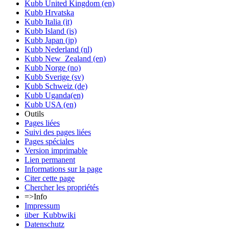
Kubb United Kingdom (en)
Kubb Hrvatska
Kubb Italia (it)
Kubb Island (is)
Kubb Japan (jp)
Kubb Nederland (nl)
Kubb New_Zealand (en)
Kubb Norge (no)
Kubb Sverige (sv)
Kubb Schweiz (de)
Kubb Uganda(en)
Kubb USA (en)
Outils
Pages liées
Suivi des pages liées
Pages spéciales
Version imprimable
Lien permanent
Informations sur la page
Citer cette page
Chercher les propriétés
=>Info
Impressum
über_Kubbwiki
Datenschutz