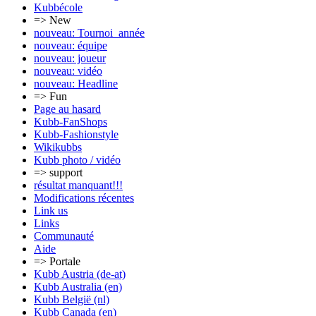
Kubbécole
=> New
nouveau: Tournoi_année
nouveau: équipe
nouveau: joueur
nouveau: vidéo
nouveau: Headline
=> Fun
Page au hasard
Kubb-FanShops
Kubb-Fashionstyle
Wikikubbs
Kubb photo / vidéo
=> support
résultat manquant!!!
Modifications récentes
Link us
Links
Communauté
Aide
=> Portale
Kubb Austria (de-at)
Kubb Australia (en)
Kubb België (nl)
Kubb Canada (en)