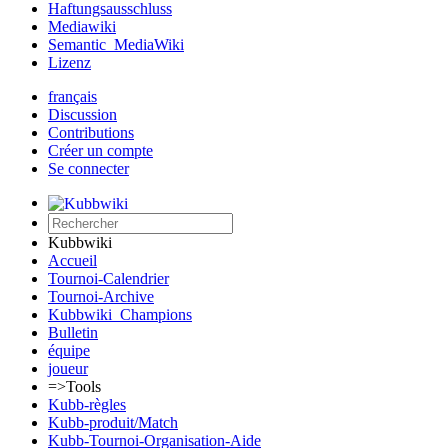
Haftungsausschluss
Mediawiki
Semantic_MediaWiki
Lizenz
français
Discussion
Contributions
Créer un compte
Se connecter
Kubbwiki
Accueil
Tournoi-Calendrier
Tournoi-Archive
Kubbwiki_Champions
Bulletin
équipe
joueur
=>Tools
Kubb-règles
Kubb-produit/Match
Kubb-Tournoi-Organisation-Aide