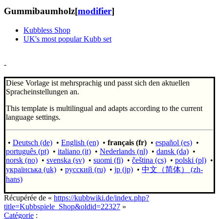
Gummibaumholz
[
modifier
]
Kubbless Shop
UK's most popular Kubb set
-
Diese Vorlage ist mehrsprachig und passt sich den aktuellen
Spracheinstellungen an.
This template is multilingual and adapts according to the current
language settings.
•
Deutsch (de)
•
English (en)
•
français (fr)
•
español (es)
•
português (pt)
•
italiano (it)
•
Nederlands (nl)
•
dansk (da)
•
norsk (no)
•
svenska (sv)
•
suomi (fi)
•
čeština (cs)
•
polski (pl)
•
українська (uk)
•
русский (ru)
•
jp (jp)
•
中文（简体）‎ (zh-
hans)
Récupérée de «
https://kubbwiki.de/index.php?
title=Kubbspiele_Shop&oldid=22327
»
Catégorie
: