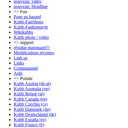
nouveau: vidéo
nouveau: Headline
=> Fun
Page au hasard
Kubb-FanShops
Kubb-Fashionstyle
Wikikubbs
Kubb photo / vidéo
=> support
résultat manquant!!!
Modifications récentes
Link us
Links
Communauté
Aide
=> Portale
Kubb Austria (de-at)
Kubb Australia (en)
Kubb België (nl)
Kubb Canada (en)
Kubb Czechia (cs)
Kubb Danmark (da)
Kubb Deutschland (de)
Kubb España (es)
Kubb France (fr)