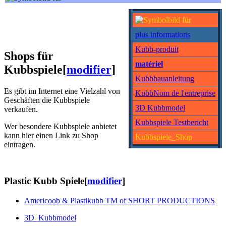
plus informations
Kubb-produit
Shops für
matériel
Kubbspiele
[
modifier
]
Kubbbauanleitung
Es gibt im Internet eine Vielzahl von
KubbNom de l'entreprise
Geschäften die Kubbspiele
3D Kubbmodel
verkaufen.
Kubbspiele Testbericht
Wer besondere Kubbspiele anbietet
kann hier einen Link zu Shop
Kubbspiele_Shop
eintragen.
Plastic Kubb Spiele
[
modifier
]
Americoob & Plastikubb TM of SHORT PRODUCTIONS
3D_Kubbmodel