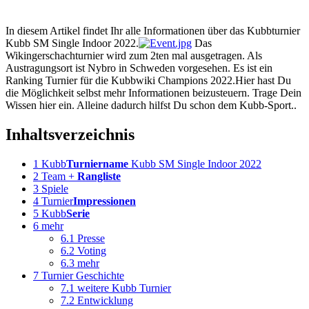
In diesem Artikel findet Ihr alle Informationen über das Kubbturnier
Kubb SM Single Indoor 2022.
Das
Wikingerschachturnier wird zum 2ten mal ausgetragen. Als
Austragungsort ist Nybro in Schweden vorgesehen. Es ist ein
Ranking Turnier für die Kubbwiki Champions 2022.Hier hast Du
die Möglichkeit selbst mehr Informationen beizusteuern. Trage Dein
Wissen hier ein. Alleine dadurch hilfst Du schon dem Kubb-Sport..
Inhaltsverzeichnis
1
Kubb
Turniername
Kubb SM Single Indoor 2022
2
Team +
Rangliste
3
Spiele
4
Turnier
Impressionen
5
Kubb
Serie
6
mehr
6.1
Presse
6.2
Voting
6.3
mehr
7
Turnier Geschichte
7.1
weitere Kubb Turnier
7.2
Entwicklung