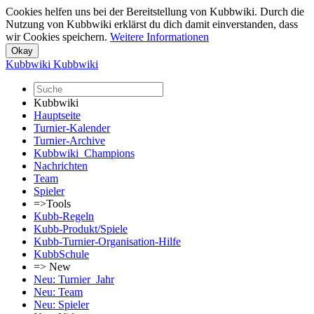
Cookies helfen uns bei der Bereitstellung von Kubbwiki. Durch die
Nutzung von Kubbwiki erklärst du dich damit einverstanden, dass
wir Cookies speichern.
Weitere Informationen
Kubbwiki
Kubbwiki
Kubbwiki
Hauptseite
Turnier-Kalender
Turnier-Archive
Kubbwiki_Champions
Nachrichten
Team
Spieler
=>Tools
Kubb-Regeln
Kubb-Produkt/Spiele
Kubb-Turnier-Organisation-Hilfe
KubbSchule
=> New
Neu: Turnier_Jahr
Neu: Team
Neu: Spieler