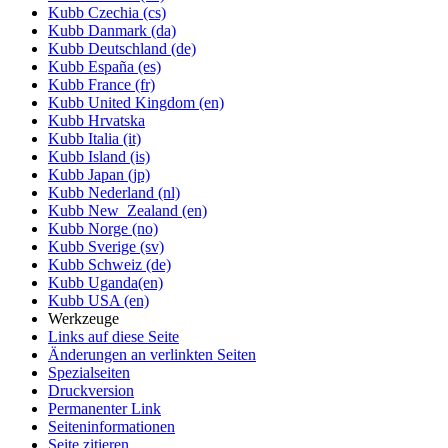
Kubb Czechia (cs)
Kubb Danmark (da)
Kubb Deutschland (de)
Kubb España (es)
Kubb France (fr)
Kubb United Kingdom (en)
Kubb Hrvatska
Kubb Italia (it)
Kubb Island (is)
Kubb Japan (jp)
Kubb Nederland (nl)
Kubb New_Zealand (en)
Kubb Norge (no)
Kubb Sverige (sv)
Kubb Schweiz (de)
Kubb Uganda(en)
Kubb USA (en)
Werkzeuge
Links auf diese Seite
Änderungen an verlinkten Seiten
Spezialseiten
Druckversion
Permanenter Link
Seiten­informationen
Seite zitieren