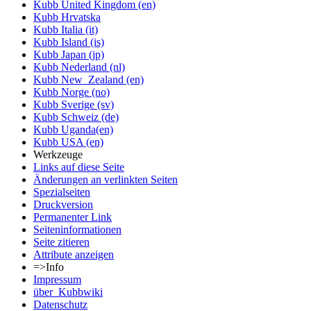
Kubb United Kingdom (en)
Kubb Hrvatska
Kubb Italia (it)
Kubb Island (is)
Kubb Japan (jp)
Kubb Nederland (nl)
Kubb New_Zealand (en)
Kubb Norge (no)
Kubb Sverige (sv)
Kubb Schweiz (de)
Kubb Uganda(en)
Kubb USA (en)
Werkzeuge
Links auf diese Seite
Änderungen an verlinkten Seiten
Spezialseiten
Druckversion
Permanenter Link
Seiten­informationen
Seite zitieren
Attribute anzeigen
=>Info
Impressum
über_Kubbwiki
Datenschutz