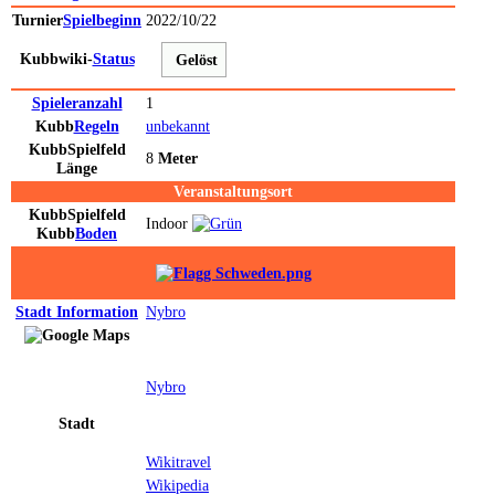
Turnier
Spielbeginn
2022/10/22
Kubbwiki-
Status
Gelöst
Spieleranzahl
1
Kubb
Regeln
unbekannt
Kubb
Spielfeld
8
Meter
Länge
Veranstaltungsort
Kubb
Spielfeld
Indoor
Kubb
Boden
Stadt
Information
Nybro
Nybro
Stadt
Wikitravel
Wikipedia