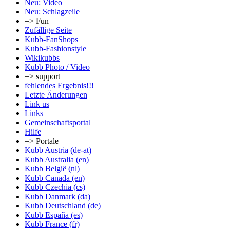
Neu: Video
Neu: Schlagzeile
=> Fun
Zufällige Seite
Kubb-FanShops
Kubb-Fashionstyle
Wikikubbs
Kubb Photo / Video
=> support
fehlendes Ergebnis!!!
Letzte Änderungen
Link us
Links
Gemeinschafts­portal
Hilfe
=> Portale
Kubb Austria (de-at)
Kubb Australia (en)
Kubb België (nl)
Kubb Canada (en)
Kubb Czechia (cs)
Kubb Danmark (da)
Kubb Deutschland (de)
Kubb España (es)
Kubb France (fr)