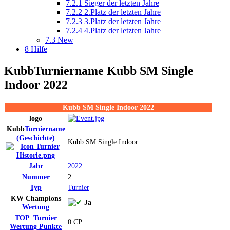
7.2.1
Sieger der letzten Jahre
7.2.2
2.Platz der letzten Jahre
7.2.3
3.Platz der letzten Jahre
7.2.4
4.Platz der letzten Jahre
7.3
New
8
Hilfe
Kubb
Turniername
Kubb SM Single
Indoor 2022
Kubb SM Single Indoor 2022
logo
Kubb
Turniername
(Geschichte)
Kubb SM Single Indoor
Jahr
2022
Nummer
2
Typ
Turnier
KW Champions
Ja
Wertung
TOP_Turnier
0 CP
Wertung
Punkte