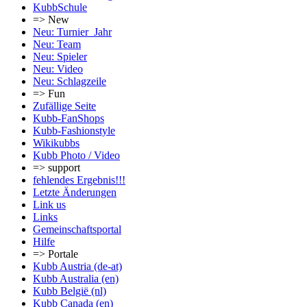
KubbSchule
=> New
Neu: Turnier_Jahr
Neu: Team
Neu: Spieler
Neu: Video
Neu: Schlagzeile
=> Fun
Zufällige Seite
Kubb-FanShops
Kubb-Fashionstyle
Wikikubbs
Kubb Photo / Video
=> support
fehlendes Ergebnis!!!
Letzte Änderungen
Link us
Links
Gemeinschafts­portal
Hilfe
=> Portale
Kubb Austria (de-at)
Kubb Australia (en)
Kubb België (nl)
Kubb Canada (en)