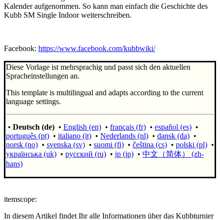
Kalender aufgenommen. So kann man einfach die Geschichte des
Kubb SM Single Indoor weiterschreiben.
Facebook:
https://www.facebook.com/kubbwiki/
Diese Vorlage ist mehrsprachig und passt sich den aktuellen
Spracheinstellungen an.
This template is multilingual and adapts according to the current
language settings.
•
Deutsch (de)
•
English (en)
•
français (fr)
•
español (es)
•
português (pt)
•
italiano (it)
•
Nederlands (nl)
•
dansk (da)
•
norsk (no)
•
svenska (sv)
•
suomi (fi)
•
čeština (cs)
•
polski (pl)
•
українська (uk)
•
русский (ru)
•
jp (jp)
•
中文（简体）‎ (zh-
hans)
itemscope:
In diesem Artikel findet Ihr alle Informationen über das Kubbturnier