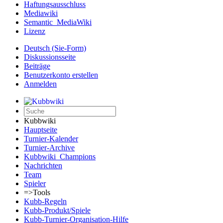
Haftungsausschluss
Mediawiki
Semantic_MediaWiki
Lizenz
Deutsch (Sie-Form)‎
Diskussionsseite
Beiträge
Benutzerkonto erstellen
Anmelden
Kubbwiki
Hauptseite
Turnier-Kalender
Turnier-Archive
Kubbwiki_Champions
Nachrichten
Team
Spieler
=>Tools
Kubb-Regeln
Kubb-Produkt/Spiele
Kubb-Turnier-Organisation-Hilfe