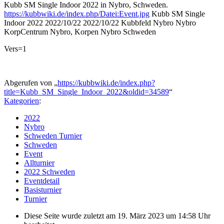
Kubb SM Single Indoor 2022 in Nybro, Schweden.
https://kubbwiki.de/index.php/Datei:Event.jpg
Kubb SM Single
Indoor 2022
2022/10/22
2022/10/22
Kubbfeld Nybro
Nybro
KorpCentrum Nybro, Korpen Nybro
Schweden
Vers=1
Abgerufen von „
https://kubbwiki.de/index.php?
title=Kubb_SM_Single_Indoor_2022&oldid=34589
“
Kategorien
:
2022
Nybro
Schweden Turnier
Schweden
Event
Allturnier
2022 Schweden
Eventdetail
Basisturnier
Turnier
Diese Seite wurde zuletzt am 19. März 2023 um 14:58 Uhr