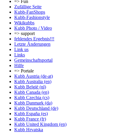
=> Fun
Zufällige Seite
Kubb-FanShops
Kubb-Fashionstyle
Wikikubbs
Kubb Photo / Video
=> support
fehlendes Ergebnis!!!
Letzte Änderungen
Link us
Links
Gemeinschafts­portal
Hilfe
=> Portale
Kubb Austria (de-at)
Kubb Australia (en)
Kubb België (nl)
Kubb Canada (en)
Kubb Czechia (cs)
Kubb Danmark (da)
Kubb Deutschland (de)
Kubb España (es)
Kubb France (fr)
Kubb United Kingdom (en)
Kubb Hrvatska