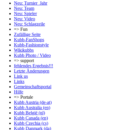
Neu: Turnier_Jahr
Neu: Team
Neu: Spieler
Neu: Video
Neu: Schlagzeile
=> Fun
Zufällige Seite
Kubb-FanShops
Kubb-Fashionstyle
Wikikubbs
Kubb Photo / Video
=> support
fehlendes Ergebnis!!!
Letzte Änderungen
Link us
Links
Gemeinschafts­portal
Hilfe
=> Portale
Kubb Austria (de-at)
Kubb Australia (en)
Kubb België (nl)
Kubb Canada (en)
Kubb Czechia (cs)
Kubb Danmark (da)