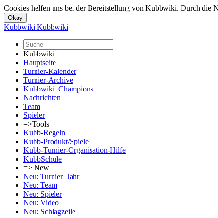
Cookies helfen uns bei der Bereitstellung von Kubbwiki. Durch die N
Kubbwiki
Kubbwiki
Kubbwiki
Hauptseite
Turnier-Kalender
Turnier-Archive
Kubbwiki_Champions
Nachrichten
Team
Spieler
=>Tools
Kubb-Regeln
Kubb-Produkt/Spiele
Kubb-Turnier-Organisation-Hilfe
KubbSchule
=> New
Neu: Turnier_Jahr
Neu: Team
Neu: Spieler
Neu: Video
Neu: Schlagzeile