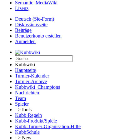
Semantic_MediaWiki
Lizenz
Deutsch (Sie-Form)‎
Diskussionsseite
Beiträge
Benutzerkonto erstellen
Anmelden
Kubbwiki
Hauptseite
Turnier-Kalender
Turnier-Archive
Kubbwiki_Champions
Nachrichten
Team
Spieler
=>Tools
Kubb-Regeln
Kubb-Produkt/Spiele
Kubb-Turnier-Organisation-Hilfe
KubbSchule
=> New