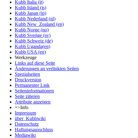
Kubb Italia (it)
Kubb Island (is)
Kubb Japan (jp)
Kubb Nederland (nl)
Kubb New_Zealand (en)
Kubb Norge (no)
Kubb Sverige (sv)
Kubb Schweiz (de)
Kubb Uganda(en)
Kubb USA (en)
Werkzeuge
Links auf diese Seite
Änderungen an verlinkten Seiten
Spezialseiten
Druckversion
Permanenter Link
Seiten­informationen
Seite zitieren
Attribute anzeigen
=>Info
Impressum
über_Kubbwiki
Datenschutz
Haftungsausschluss
Mediawiki