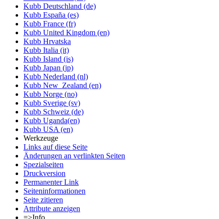
Kubb Deutschland (de)
Kubb España (es)
Kubb France (fr)
Kubb United Kingdom (en)
Kubb Hrvatska
Kubb Italia (it)
Kubb Island (is)
Kubb Japan (jp)
Kubb Nederland (nl)
Kubb New_Zealand (en)
Kubb Norge (no)
Kubb Sverige (sv)
Kubb Schweiz (de)
Kubb Uganda(en)
Kubb USA (en)
Werkzeuge
Links auf diese Seite
Änderungen an verlinkten Seiten
Spezialseiten
Druckversion
Permanenter Link
Seiten­informationen
Seite zitieren
Attribute anzeigen
=>Info