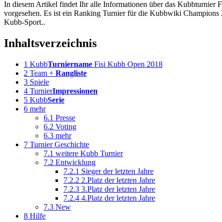
In diesem Artikel findet Ihr alle Informationen über das Kubbturnier
vorgesehen. Es ist ein Ranking Turnier für die Kubbwiki Champions 2
Kubb-Sport..
Inhaltsverzeichnis
1
Kubb
Turniername
Fisi Kubb Open 2018
2
Team +
Rangliste
3
Spiele
4
Turnier
Impressionen
5
Kubb
Serie
6
mehr
6.1
Presse
6.2
Voting
6.3
mehr
7
Turnier Geschichte
7.1
weitere Kubb Turnier
7.2
Entwicklung
7.2.1
Sieger der letzten Jahre
7.2.2
2.Platz der letzten Jahre
7.2.3
3.Platz der letzten Jahre
7.2.4
4.Platz der letzten Jahre
7.3
New
8
Hilfe