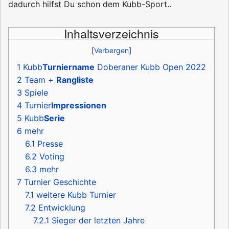
dadurch hilfst Du schon dem Kubb-Sport..
Inhaltsverzeichnis
1
Kubb
Turniername
Doberaner Kubb Open 2022
2
Team +
Rangliste
3
Spiele
4
Turnier
Impressionen
5
Kubb
Serie
6
mehr
6.1
Presse
6.2
Voting
6.3
mehr
7
Turnier Geschichte
7.1
weitere Kubb Turnier
7.2
Entwicklung
7.2.1
Sieger der letzten Jahre