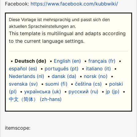
Facebook:
https://www.facebook.com/kubbwiki/
Diese Vorlage ist mehrsprachig und passt sich den
aktuellen Spracheinstellungen an.
This template is multilingual and adapts according
to the current language settings.
•
Deutsch (de)
•
English (en)
•
français (fr)
•
español (es)
•
português (pt)
•
italiano (it)
•
Nederlands (nl)
•
dansk (da)
•
norsk (no)
•
svenska (sv)
•
suomi (fi)
•
čeština (cs)
•
polski
(pl)
•
українська (uk)
•
русский (ru)
•
jp (jp)
•
中文（简体）‎ (zh-hans)
itemscope: