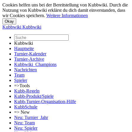
Cookies helfen uns bei der Bereitstellung von Kubbwiki. Durch die
Nutzung von Kubbwiki erklärst du dich damit einverstanden, dass
wir Cookies speichern.
Weitere Informationen
Kubbwiki
Kubbwiki
Kubbwiki
Hauptseite
Turnier-Kalender
Turnier-Archive
Kubbwiki_Champions
Nachrichten
Team
Spieler
=>Tools
Kubb-Regeln
Kubb-Produkt/Spiele
Kubb-Turnier-Organisation-Hilfe
KubbSchule
=> New
Neu: Turnier_Jahr
Neu: Team
Neu: Spieler