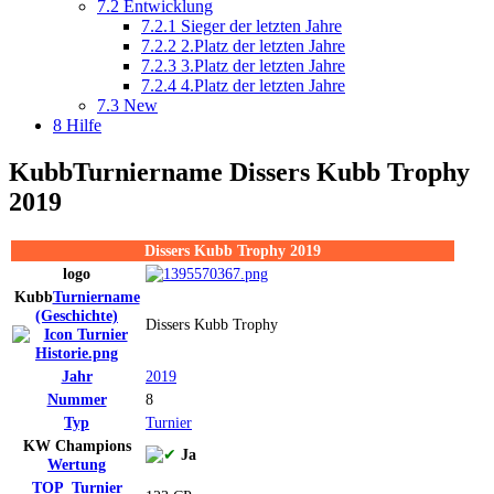
7.2
Entwicklung
7.2.1
Sieger der letzten Jahre
7.2.2
2.Platz der letzten Jahre
7.2.3
3.Platz der letzten Jahre
7.2.4
4.Platz der letzten Jahre
7.3
New
8
Hilfe
Kubb
Turniername
Dissers Kubb Trophy
2019
Dissers Kubb Trophy 2019
logo
Kubb
Turniername
(Geschichte)
Dissers Kubb Trophy
Jahr
2019
Nummer
8
Typ
Turnier
KW Champions
Ja
Wertung
TOP_Turnier