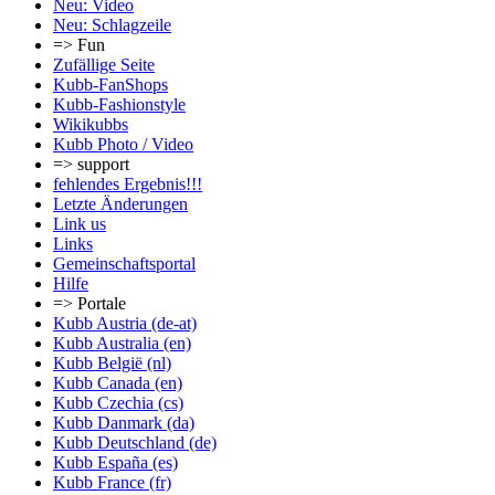
Neu: Video
Neu: Schlagzeile
=> Fun
Zufällige Seite
Kubb-FanShops
Kubb-Fashionstyle
Wikikubbs
Kubb Photo / Video
=> support
fehlendes Ergebnis!!!
Letzte Änderungen
Link us
Links
Gemeinschafts­portal
Hilfe
=> Portale
Kubb Austria (de-at)
Kubb Australia (en)
Kubb België (nl)
Kubb Canada (en)
Kubb Czechia (cs)
Kubb Danmark (da)
Kubb Deutschland (de)
Kubb España (es)
Kubb France (fr)