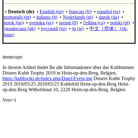
•
Deutsch (de)
•
English (en)
•
français (fr)
•
español (es)
•
português (pt)
•
italiano (it)
•
Nederlands (nl)
•
dansk (da)
•
norsk (no)
•
svenska (sv)
•
suomi (fi)
•
čeština (cs)
•
polski (pl)
•
українська (uk)
•
русский (ru)
•
jp (jp)
•
中文（简体）‎ (zh-
hans)
itemscope:
In diesem Artikel findet Ihr alle Informationen über das Kubbturnier
Dissers Kubb Trophy 2019 in Heist-op-den-Berg, Belgien.
https://kubbwiki.de/index.php/Datei:Event.jpg
Dissers Kubb Trophy
2019
2019/05/25
2019/05/25
Kubbfeld Heist-op-den-Berg
Heist-
op-den-Berg
Withofstraat 10, 2220 Heist-op-den-Berg,
Belgien
Vers=1