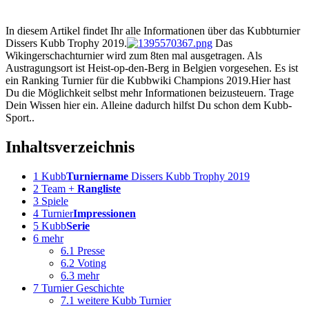
In diesem Artikel findet Ihr alle Informationen über das Kubbturnier
Dissers Kubb Trophy 2019.
Das
Wikingerschachturnier wird zum 8ten mal ausgetragen. Als
Austragungsort ist Heist-op-den-Berg in Belgien vorgesehen. Es ist
ein Ranking Turnier für die Kubbwiki Champions 2019.Hier hast
Du die Möglichkeit selbst mehr Informationen beizusteuern. Trage
Dein Wissen hier ein. Alleine dadurch hilfst Du schon dem Kubb-
Sport..
Inhaltsverzeichnis
1
Kubb
Turniername
Dissers Kubb Trophy 2019
2
Team +
Rangliste
3
Spiele
4
Turnier
Impressionen
5
Kubb
Serie
6
mehr
6.1
Presse
6.2
Voting
6.3
mehr
7
Turnier Geschichte
7.1
weitere Kubb Turnier