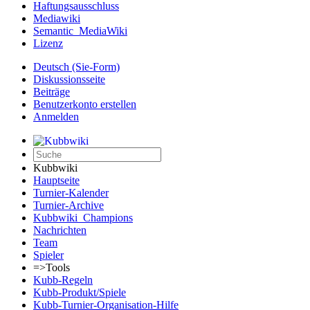
Haftungsausschluss
Mediawiki
Semantic_MediaWiki
Lizenz
Deutsch (Sie-Form)‎
Diskussionsseite
Beiträge
Benutzerkonto erstellen
Anmelden
Kubbwiki
Hauptseite
Turnier-Kalender
Turnier-Archive
Kubbwiki_Champions
Nachrichten
Team
Spieler
=>Tools
Kubb-Regeln
Kubb-Produkt/Spiele
Kubb-Turnier-Organisation-Hilfe