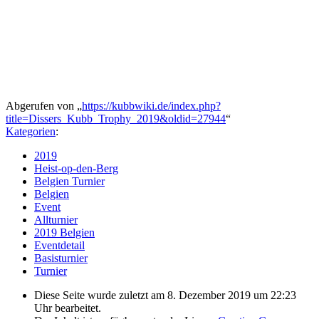
Abgerufen von „
https://kubbwiki.de/index.php?
title=Dissers_Kubb_Trophy_2019&oldid=27944
“
Kategorien
:
2019
Heist-op-den-Berg
Belgien Turnier
Belgien
Event
Allturnier
2019 Belgien
Eventdetail
Basisturnier
Turnier
Diese Seite wurde zuletzt am 8. Dezember 2019 um 22:23
Uhr bearbeitet.