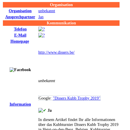
Organisation
Organisation
unbekannt
Ansprechpartner
Jan
Kommunikation
Telefon
E-Mail
Homepage
http://www.dissers.be/
unbekannt
Google:
"Dissers Kubb Trophy 2019"
Information
Ja
In diesem Artikel findet Ihr alle Informationen
über das Kubbturnier Dissers Kubb Trophy 2019
in Heist-op-den-Berg, Belgien.
Kubbturnier,