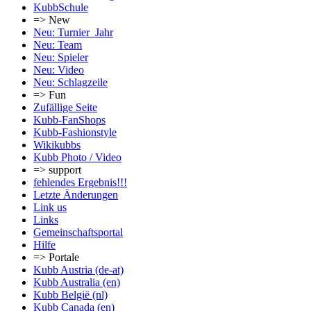
KubbSchule
=> New
Neu: Turnier_Jahr
Neu: Team
Neu: Spieler
Neu: Video
Neu: Schlagzeile
=> Fun
Zufällige Seite
Kubb-FanShops
Kubb-Fashionstyle
Wikikubbs
Kubb Photo / Video
=> support
fehlendes Ergebnis!!!
Letzte Änderungen
Link us
Links
Gemeinschafts­portal
Hilfe
=> Portale
Kubb Austria (de-at)
Kubb Australia (en)
Kubb België (nl)
Kubb Canada (en)