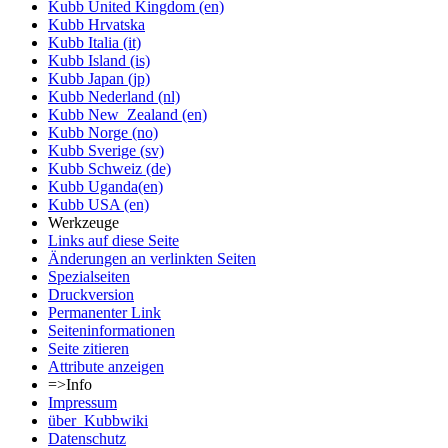
Kubb United Kingdom (en)
Kubb Hrvatska
Kubb Italia (it)
Kubb Island (is)
Kubb Japan (jp)
Kubb Nederland (nl)
Kubb New_Zealand (en)
Kubb Norge (no)
Kubb Sverige (sv)
Kubb Schweiz (de)
Kubb Uganda(en)
Kubb USA (en)
Werkzeuge
Links auf diese Seite
Änderungen an verlinkten Seiten
Spezialseiten
Druckversion
Permanenter Link
Seiten­informationen
Seite zitieren
Attribute anzeigen
=>Info
Impressum
über_Kubbwiki
Datenschutz