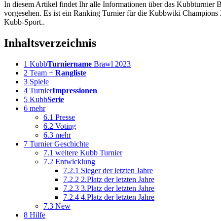
In diesem Artikel findet Ihr alle Informationen über das Kubbturnier 
vorgesehen. Es ist ein Ranking Turnier für die Kubbwiki Champions 2
Kubb-Sport..
Inhaltsverzeichnis
1
Kubb
Turniername
Brawl 2023
2
Team +
Rangliste
3
Spiele
4
Turnier
Impressionen
5
Kubb
Serie
6
mehr
6.1
Presse
6.2
Voting
6.3
mehr
7
Turnier Geschichte
7.1
weitere Kubb Turnier
7.2
Entwicklung
7.2.1
Sieger der letzten Jahre
7.2.2
2.Platz der letzten Jahre
7.2.3
3.Platz der letzten Jahre
7.2.4
4.Platz der letzten Jahre
7.3
New
8
Hilfe