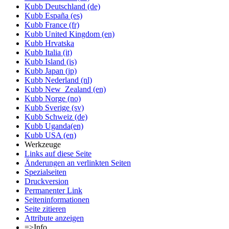
Kubb Deutschland (de)
Kubb España (es)
Kubb France (fr)
Kubb United Kingdom (en)
Kubb Hrvatska
Kubb Italia (it)
Kubb Island (is)
Kubb Japan (jp)
Kubb Nederland (nl)
Kubb New_Zealand (en)
Kubb Norge (no)
Kubb Sverige (sv)
Kubb Schweiz (de)
Kubb Uganda(en)
Kubb USA (en)
Werkzeuge
Links auf diese Seite
Änderungen an verlinkten Seiten
Spezialseiten
Druckversion
Permanenter Link
Seiten­informationen
Seite zitieren
Attribute anzeigen
=>Info