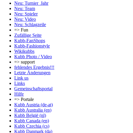
Neu: Turnier_Jahr
Neu: Team
Neu: Spieler
Neu: Video
Neu: Schlagzeile
=> Fun
Zufällige Seite
Kubb-FanShops
Kubb-Fashionstyle
Wikikubbs
Kubb Photo / Video
=> support
fehlendes Ergebnis!!!
Letzte Änderungen
Link us
Links
Gemeinschafts­portal
Hilfe
=> Portale
Kubb Austria (de-at)
Kubb Australia (en)
Kubb België (nl)
Kubb Canada (en)
Kubb Czechia (cs)
Kubb Danmark (da)