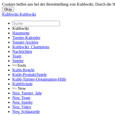
Cookies helfen uns bei der Bereitstellung von Kubbwiki. Durch die N
Kubbwiki
Kubbwiki
Kubbwiki
Hauptseite
Turnier-Kalender
Turnier-Archive
Kubbwiki_Champions
Nachrichten
Team
Spieler
=>Tools
Kubb-Regeln
Kubb-Produkt/Spiele
Kubb-Turnier-Organisation-Hilfe
KubbSchule
=> New
Neu: Turnier_Jahr
Neu: Team
Neu: Spieler
Neu: Video
Neu: Schlagzeile