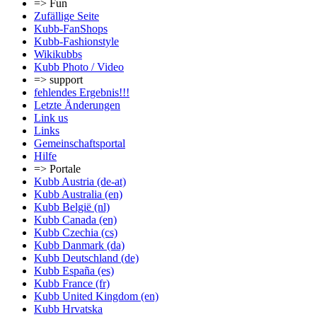
=> Fun
Zufällige Seite
Kubb-FanShops
Kubb-Fashionstyle
Wikikubbs
Kubb Photo / Video
=> support
fehlendes Ergebnis!!!
Letzte Änderungen
Link us
Links
Gemeinschafts­portal
Hilfe
=> Portale
Kubb Austria (de-at)
Kubb Australia (en)
Kubb België (nl)
Kubb Canada (en)
Kubb Czechia (cs)
Kubb Danmark (da)
Kubb Deutschland (de)
Kubb España (es)
Kubb France (fr)
Kubb United Kingdom (en)
Kubb Hrvatska