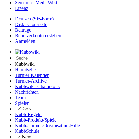
Semantic_MediaWiki
Lizenz
Deutsch (Sie-Form)‎
Diskussionsseite
Beiträge
Benutzerkonto erstellen
Anmelden
Kubbwiki
Hauptseite
Turnier-Kalender
Turnier-Archive
Kubbwiki_Champions
Nachrichten
Team
Spieler
=>Tools
Kubb-Regeln
Kubb-Produkt/Spiele
Kubb-Turnier-Organisation-Hilfe
KubbSchule
=> New