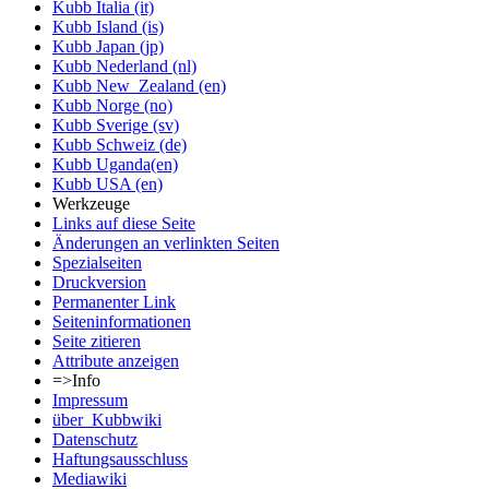
Kubb Italia (it)
Kubb Island (is)
Kubb Japan (jp)
Kubb Nederland (nl)
Kubb New_Zealand (en)
Kubb Norge (no)
Kubb Sverige (sv)
Kubb Schweiz (de)
Kubb Uganda(en)
Kubb USA (en)
Werkzeuge
Links auf diese Seite
Änderungen an verlinkten Seiten
Spezialseiten
Druckversion
Permanenter Link
Seiten­informationen
Seite zitieren
Attribute anzeigen
=>Info
Impressum
über_Kubbwiki
Datenschutz
Haftungsausschluss
Mediawiki