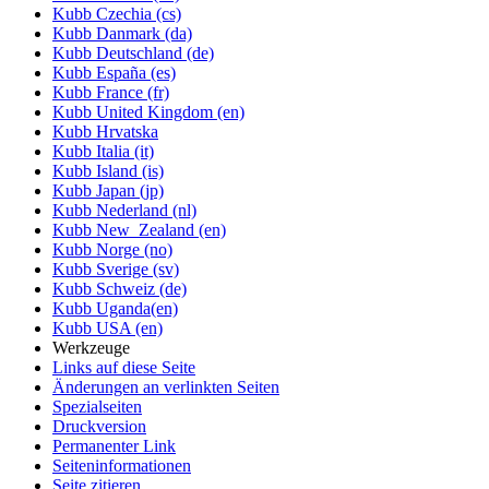
Kubb Czechia (cs)
Kubb Danmark (da)
Kubb Deutschland (de)
Kubb España (es)
Kubb France (fr)
Kubb United Kingdom (en)
Kubb Hrvatska
Kubb Italia (it)
Kubb Island (is)
Kubb Japan (jp)
Kubb Nederland (nl)
Kubb New_Zealand (en)
Kubb Norge (no)
Kubb Sverige (sv)
Kubb Schweiz (de)
Kubb Uganda(en)
Kubb USA (en)
Werkzeuge
Links auf diese Seite
Änderungen an verlinkten Seiten
Spezialseiten
Druckversion
Permanenter Link
Seiten­informationen
Seite zitieren