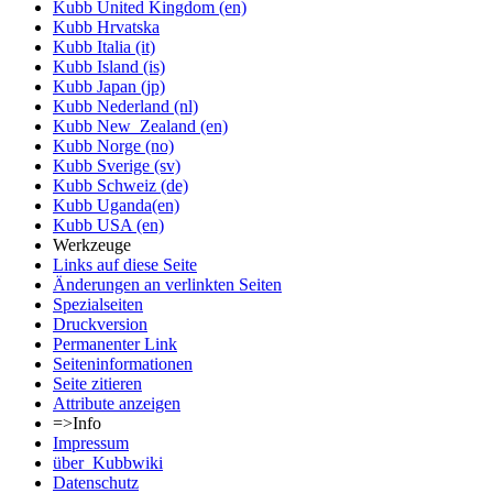
Kubb United Kingdom (en)
Kubb Hrvatska
Kubb Italia (it)
Kubb Island (is)
Kubb Japan (jp)
Kubb Nederland (nl)
Kubb New_Zealand (en)
Kubb Norge (no)
Kubb Sverige (sv)
Kubb Schweiz (de)
Kubb Uganda(en)
Kubb USA (en)
Werkzeuge
Links auf diese Seite
Änderungen an verlinkten Seiten
Spezialseiten
Druckversion
Permanenter Link
Seiten­informationen
Seite zitieren
Attribute anzeigen
=>Info
Impressum
über_Kubbwiki
Datenschutz