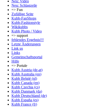
Neu: Video
Neu: Schlagzeile
=> Fun
Zufällige Seite
Kubb-FanShops
Kubb-Fashionstyle
Wikikubbs
Kubb Photo / Video
=> support
fehlendes Ergebnis!!!
Letzte Änderungen
Link us
Links
Gemeinschafts­portal
Hilfe
=> Portale
Kubb Austria (de-at)
Kubb Australia (en)
Kubb België (nl)
Kubb Canada (en)
Kubb Czechia (cs)
Kubb Danmark (da)
Kubb Deutschland (de)
Kubb España (es)
Kubb France (fr)