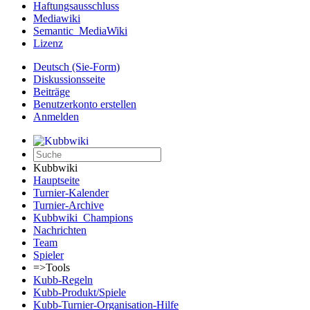
Haftungsausschluss
Mediawiki
Semantic_MediaWiki
Lizenz
Deutsch (Sie-Form)‎
Diskussionsseite
Beiträge
Benutzerkonto erstellen
Anmelden
Kubbwiki
Hauptseite
Turnier-Kalender
Turnier-Archive
Kubbwiki_Champions
Nachrichten
Team
Spieler
=>Tools
Kubb-Regeln
Kubb-Produkt/Spiele
Kubb-Turnier-Organisation-Hilfe