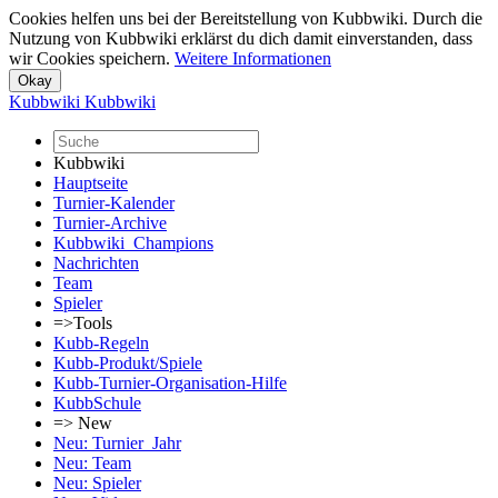
Cookies helfen uns bei der Bereitstellung von Kubbwiki. Durch die
Nutzung von Kubbwiki erklärst du dich damit einverstanden, dass
wir Cookies speichern.
Weitere Informationen
Kubbwiki
Kubbwiki
Kubbwiki
Hauptseite
Turnier-Kalender
Turnier-Archive
Kubbwiki_Champions
Nachrichten
Team
Spieler
=>Tools
Kubb-Regeln
Kubb-Produkt/Spiele
Kubb-Turnier-Organisation-Hilfe
KubbSchule
=> New
Neu: Turnier_Jahr
Neu: Team
Neu: Spieler