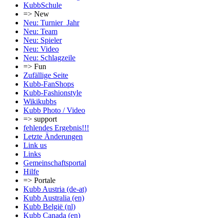
KubbSchule
=> New
Neu: Turnier_Jahr
Neu: Team
Neu: Spieler
Neu: Video
Neu: Schlagzeile
=> Fun
Zufällige Seite
Kubb-FanShops
Kubb-Fashionstyle
Wikikubbs
Kubb Photo / Video
=> support
fehlendes Ergebnis!!!
Letzte Änderungen
Link us
Links
Gemeinschafts­portal
Hilfe
=> Portale
Kubb Austria (de-at)
Kubb Australia (en)
Kubb België (nl)
Kubb Canada (en)