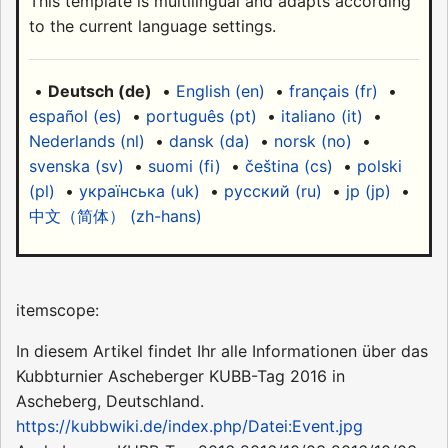
This template is multilingual and adapts according
to the current language settings.
•
Deutsch (de)
•
English (en)
•
français (fr)
•
español (es)
•
português (pt)
•
italiano (it)
•
Nederlands (nl)
•
dansk (da)
•
norsk (no)
•
svenska (sv)
•
suomi (fi)
•
čeština (cs)
•
polski
(pl)
•
українська (uk)
•
русский (ru)
•
jp (jp)
•
中文（简体）‎ (zh-hans)
itemscope:
In diesem Artikel findet Ihr alle Informationen über das
Kubbturnier Ascheberger KUBB-Tag 2016 in
Ascheberg, Deutschland.
https://kubbwiki.de/index.php/Datei:Event.jpg