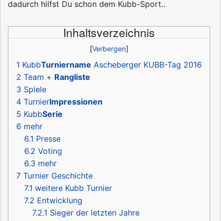
dadurch hilfst Du schon dem Kubb-Sport..
Inhaltsverzeichnis
1
Kubb
Turniername
Ascheberger KUBB-Tag 2016
2
Team +
Rangliste
3
Spiele
4
Turnier
Impressionen
5
Kubb
Serie
6
mehr
6.1
Presse
6.2
Voting
6.3
mehr
7
Turnier Geschichte
7.1
weitere Kubb Turnier
7.2
Entwicklung
7.2.1
Sieger der letzten Jahre