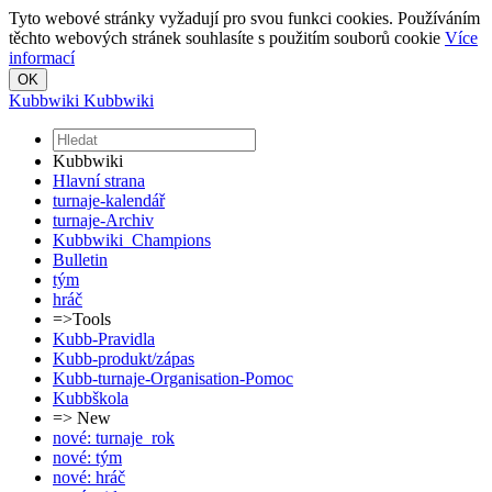
Tyto webové stránky vyžadují pro svou funkci cookies. Používáním
těchto webových stránek souhlasíte s použitím souborů cookie
Více
informací
Kubbwiki
Kubbwiki
Kubbwiki
Hlavní strana
turnaje-kalendář
turnaje-Archiv
Kubbwiki_Champions
Bulletin
tým
hráč
=>Tools
Kubb-Pravidla
Kubb-produkt/zápas
Kubb-turnaje-Organisation-Pomoc
Kubbškola
=> New
nové: turnaje_rok
nové: tým
nové: hráč