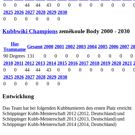
0
0
44
44
43
0
0
0
0
0
0
0
2025
2026
2027
2028
2029
2030
0
0
0
0
0
0
Kubbwiki Champions
zeměkoule
Body
2000 - 2030
Has
Gesamt
2000
2001
2002
2003
2004
2005
2006
2007
2
Teamname
90 Degrees
131
0
0
0
0
0
0
0
0
0
2010
2011
2012
2013
2014
2015
2016
2017
2018
2019
2020
2021
0
0
44
44
43
0
0
0
0
0
0
0
2025
2026
2027
2028
2029
2030
0
0
0
0
0
0
Entwicklung
Das Team hat bei folgenden Kubbturnieren den ersten Platz erreicht:
Schöppinger Kubb-Meisterschaft 2012
(
2012
,
Deutschland
)
und
Schöppinger Kubb-Meisterschaft 2013
(
2013
,
Deutschland
)
und
Schöppinger Kubb-Meisterschaft 2014
(
2014
,
Deutschland
)