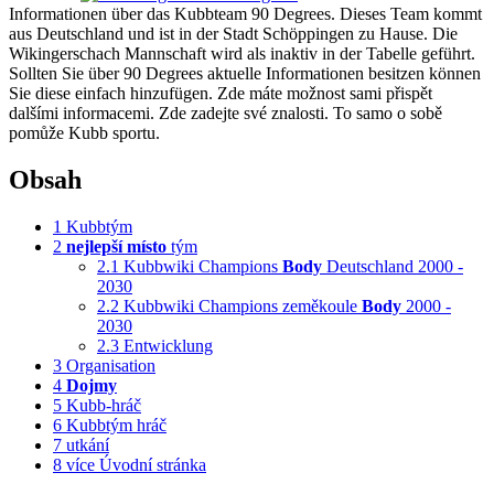
Informationen über das Kubbteam 90 Degrees. Dieses Team kommt
aus Deutschland und ist in der Stadt Schöppingen zu Hause. Die
Wikingerschach Mannschaft wird als inaktiv in der Tabelle geführt.
Sollten Sie über 90 Degrees aktuelle Informationen besitzen können
Sie diese einfach hinzufügen. Zde máte možnost sami přispět
dalšími informacemi. Zde zadejte své znalosti. To samo o sobě
pomůže Kubb sportu.
Obsah
1
Kubbtým
2
nejlepší
místo
tým
2.1
Kubbwiki Champions
Body
Deutschland 2000 -
2030
2.2
Kubbwiki Champions zeměkoule
Body
2000 -
2030
2.3
Entwicklung
3
Organisation
4
Dojmy
5
Kubb-hráč
6
Kubbtým hráč
7
utkání
8
více Úvodní stránka