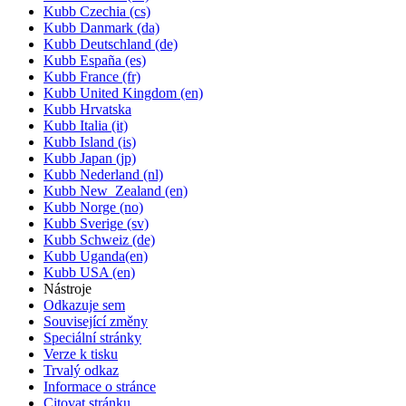
Kubb Czechia (cs)
Kubb Danmark (da)
Kubb Deutschland (de)
Kubb España (es)
Kubb France (fr)
Kubb United Kingdom (en)
Kubb Hrvatska
Kubb Italia (it)
Kubb Island (is)
Kubb Japan (jp)
Kubb Nederland (nl)
Kubb New_Zealand (en)
Kubb Norge (no)
Kubb Sverige (sv)
Kubb Schweiz (de)
Kubb Uganda(en)
Kubb USA (en)
Nástroje
Odkazuje sem
Související změny
Speciální stránky
Verze k tisku
Trvalý odkaz
Informace o stránce
Citovat stránku