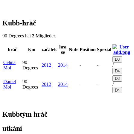
Kubb-hráč
90 Degrees hat
2
Mitglieder.
hra
hráč
tým
začátek
Note
Position
Spezial
se
D3
Celina
90
2012
2014
-
-
/
Mol
Degrees
D4
D3
Daniel
90
2012
2014
-
-
/
Mol
Degrees
D4
Kubbtým hráč
utkání