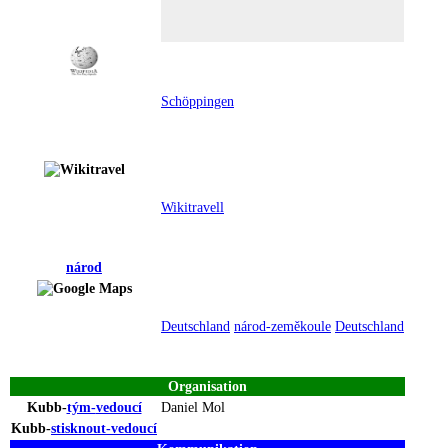
Schöppingen
Wikitravell
národ
Deutschland
národ-zeměkoule
Deutschland
Organisation
Kubb-
tým-
vedoucí
Daniel Mol
Kubb-
stisknout-
vedoucí