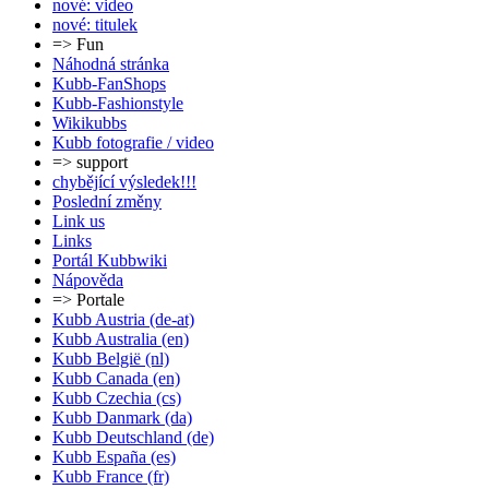
nové: video
nové: titulek
=> Fun
Náhodná stránka
Kubb-FanShops
Kubb-Fashionstyle
Wikikubbs
Kubb fotografie / video
=> support
chybějící výsledek!!!
Poslední změny
Link us
Links
Portál Kubbwiki
Nápověda
=> Portale
Kubb Austria (de-at)
Kubb Australia (en)
Kubb België (nl)
Kubb Canada (en)
Kubb Czechia (cs)
Kubb Danmark (da)
Kubb Deutschland (de)
Kubb España (es)
Kubb France (fr)