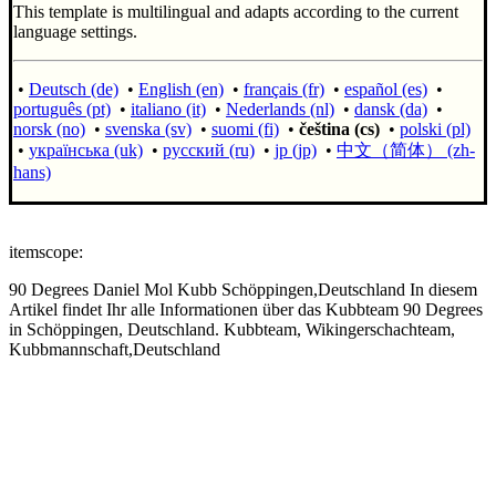
This template is multilingual and adapts according to the current
language settings.
•
Deutsch (de)
•
English (en)
•
français (fr)
•
español (es)
•
português (pt)
•
italiano (it)
•
Nederlands (nl)
•
dansk (da)
•
norsk (no)
•
svenska (sv)
•
suomi (fi)
•
čeština (cs)
•
polski (pl)
•
українська (uk)
•
русский (ru)
•
jp (jp)
•
中文（简体）‎ (zh-
hans)
itemscope:
90 Degrees
Daniel Mol
Kubb
Schöppingen,Deutschland
In diesem
Artikel findet Ihr alle Informationen über das Kubbteam 90 Degrees
in Schöppingen, Deutschland.
Kubbteam, Wikingerschachteam,
Kubbmannschaft,Deutschland