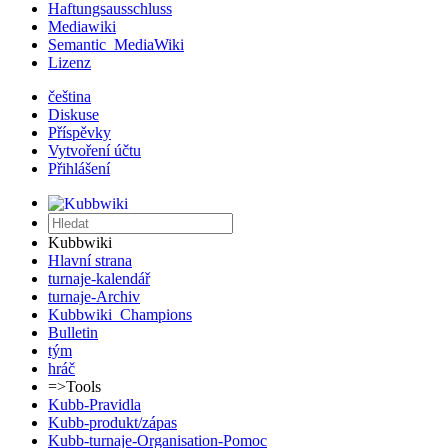
Haftungsausschluss
Mediawiki
Semantic_MediaWiki
Lizenz
čeština
Diskuse
Příspěvky
Vytvoření účtu
Přihlášení
Kubbwiki
Hlavní strana
turnaje-kalendář
turnaje-Archiv
Kubbwiki_Champions
Bulletin
tým
hráč
=>Tools
Kubb-Pravidla
Kubb-produkt/zápas
Kubb-turnaje-Organisation-Pomoc