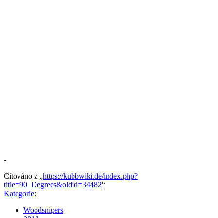
-
Citováno z „
https://kubbwiki.de/index.php?
title=90_Degrees&oldid=34482
“
Kategorie
:
Woodsnipers