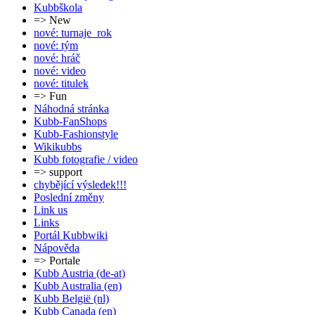
Kubbškola
=> New
nové: turnaje_rok
nové: tým
nové: hráč
nové: video
nové: titulek
=> Fun
Náhodná stránka
Kubb-FanShops
Kubb-Fashionstyle
Wikikubbs
Kubb fotografie / video
=> support
chybějící výsledek!!!
Poslední změny
Link us
Links
Portál Kubbwiki
Nápověda
=> Portale
Kubb Austria (de-at)
Kubb Australia (en)
Kubb België (nl)
Kubb Canada (en)