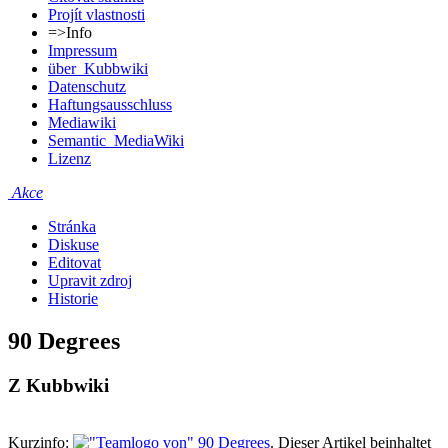
Projít vlastnosti
=>Info
Impressum
über_Kubbwiki
Datenschutz
Haftungsausschluss
Mediawiki
Semantic_MediaWiki
Lizenz
Akce
Stránka
Diskuse
Editovat
Upravit zdroj
Historie
90 Degrees
Z Kubbwiki
Kurzinfo:
. Dieser Artikel beinhaltet