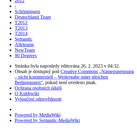
2012
-
Schöppingen
Deutschland Team
T2012
T2013
T2014
Semantic
Alleteams
NewTeam
90 Degrees
Stránka byla naposledy editována 26. 2. 2023 v 04:32.
Obsah je dostupný pod
Creative Commons „Namensnennung
– nicht kommerziell – Weitergabe unter gleichen
Bedingungen“
, pokud není uvedeno jinak.
Ochrana osobních údajů
O Kubbwiki
Vyloučení odpovědnosti
Powered by MediaWiki
Powered by Semantic-MediaWiki