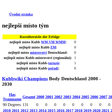
Úvodní stránka
nejlepší
místo
tým
Kurzübersicht der Erfolge
nejlepší
místo
Kubb
WM,VM,WMM
:
0
nejlepší
místo
Kubb
EM
:
0
nejlepší
místo
mistrovství
Deutschland:
0
nejlepší
místo
Kubb-mistrovství (
regionální
):
1
nejlepší
místo
Kubb-
turnaje
1
nejlepší
místo
Kubb-
pořadí
:
0
Kubbwiki Champions
Body
Deutschland 2000 -
2030
Has
Gesamt
2000
2001
2002
2003
2004
2005
2006
2007
2
Teamname
90 Degrees
131
0
0
0
0
0
0
0
0
0
2010
2011
2012
2013
2014
2015
2016
2017
2018
2019
2020
2021