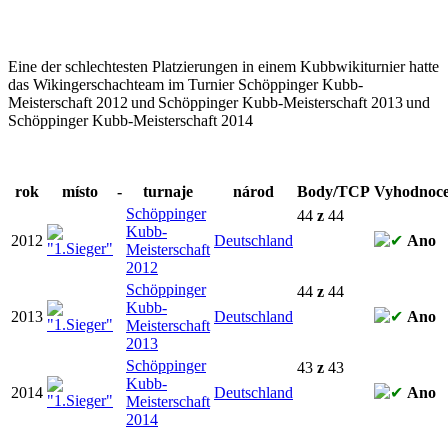
Eine der schlechtesten Platzierungen in einem Kubbwikiturnier hatte
das Wikingerschachteam im Turnier
Schöppinger Kubb-
Meisterschaft 2012
und
Schöppinger Kubb-Meisterschaft 2013
und
Schöppinger Kubb-Meisterschaft 2014
rok
místo
-
turnaje
národ
Body
/TCP
Vyhodnoce
Schöppinger
44
z
44
Kubb-
2012
Deutschland
Ano
Meisterschaft
2012
Schöppinger
44
z
44
Kubb-
2013
Deutschland
Ano
Meisterschaft
2013
Schöppinger
43
z
43
Kubb-
2014
Deutschland
Ano
Meisterschaft
2014