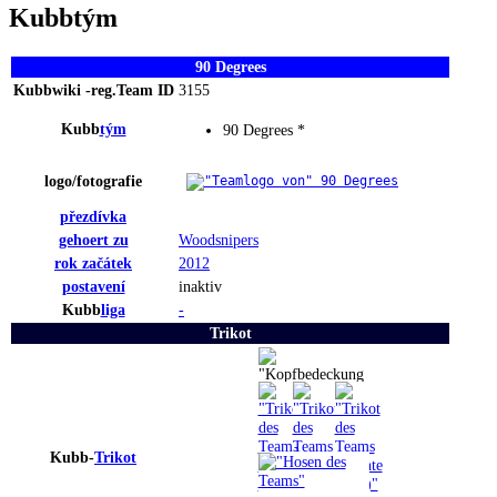
Kubbtým
90 Degrees
Kubbwiki -reg.Team ID
3155
Kubb
tým
90 Degrees *
logo
/fotografie
přezdívka
gehoert zu
Woodsnipers
rok
začátek
2012
postavení
inaktiv
Kubb
liga
-
Trikot
Kubb-
Trikot