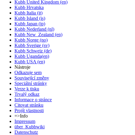
Kubb United Kingdom (en)
Kubb Hrvatska
Kubb Italia (it)
Kubb Island (is)
Kubb Japan (jp)
Kubb Nederland (nl)
Kubb New_Zealand (en)
Kubb Norge (no)
Kubb Sverige (sv)
Kubb Schweiz (de)
Kubb Uganda(en)
Kubb USA (en)
Nástroje
Odkazuje sem
Související změny
Speciální stránky
Verze k tisku
Trvalý odkaz
Informace o stránce
Citovat stránku
Projít vlastnosti
=>Info
Impressum
über_Kubbwiki
Datenschutz