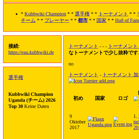
*
Kubbwiki Champion
* *
選手権
* *
トーナメント
* *
チーム
* *
プレーヤー
* *
都市
* *
国家
* *
Hall of Fam
接続
:
トーナメント
- - -
トーナメント
https://eau.kubbwiki.de
なトーナメントで少し抜粋です
no
トーナメント
-
トーナメント 加
選手権
Kubbwiki Champion
初め
国家
ロゴ
Uganda (チーム) 2026
Top 30
Keine Daten
9
1.
Oktober
in
2017
20