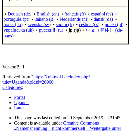
•
Deutsch (de)
•
English (en)
•
français (fr)
•
español (es)
•
português (pt)
•
italiano (it)
•
Nederlands (nl)
•
dansk (da)
•
norsk (no)
•
svenska (sv)
•
suomi (fi)
•
čeština (cs)
•
polski (pl)
•
українська (uk)
•
русский (ru)
•
jp (jp)
•
中文（简体）‎ (zh-
hans)
VersionB=1
Retrieved from "
https://kubbwiki.de/index.php?
title=Uganda&oldid=26960
"
Categories
:
Portal
Uganda
Land
This page was last edited on 29 September 2019, at 21:45.
Content is available under
Creative Commons
„Namensnennung – nicht kommerziell – Weitergabe unter