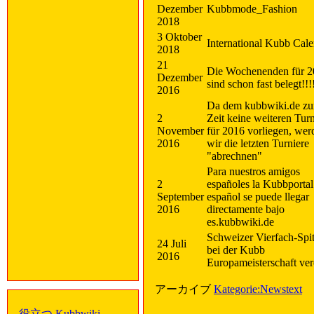
Dezember
Kubbmode_Fashion
2018
3 Oktober
International Kubb Cal
2018
21
Die Wochenenden für 
Dezember
sind schon fast belegt!!!
2016
Da dem kubbwiki.de zu
2
Zeit keine weiteren Turn
November
für 2016 vorliegen, wer
2016
wir die letzten Turniere
"abrechnen"
Para nuestros amigos
2
españoles la Kubbportal
September
español se puede llegar
2016
directamente bajo
es.kubbwiki.de
Schweizer Vierfach-Spi
24 Juli
bei der Kubb
2016
Europameisterschaft vere
アーカイブ
Kategorie:Newstext
役立つ Kubbwiki