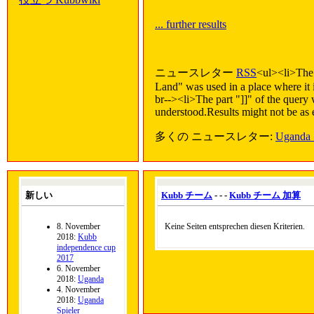
... further results
ニュースレター
RSS
<ul><li>The
Land" was used in a place where it i
br--><li>The part "]]" of the query
understood.Results might not be as 
多くの ニュースレター:
Ugan
新しい
Kubb チーム
- - -
Kubb チーム 加算
8. November
Keine Seiten entsprechen diesen Kriterien.
2018:
Kubb
independence cup
2017
6. November
2018:
Uganda
4. November
2018:
Uganda
Spieler