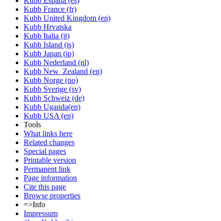
Kubb España (es)
Kubb France (fr)
Kubb United Kingdom (en)
Kubb Hrvatska
Kubb Italia (it)
Kubb Island (is)
Kubb Japan (jp)
Kubb Nederland (nl)
Kubb New_Zealand (en)
Kubb Norge (no)
Kubb Sverige (sv)
Kubb Schweiz (de)
Kubb Uganda(en)
Kubb USA (en)
Tools
What links here
Related changes
Special pages
Printable version
Permanent link
Page information
Cite this page
Browse properties
=>Info
Impressum