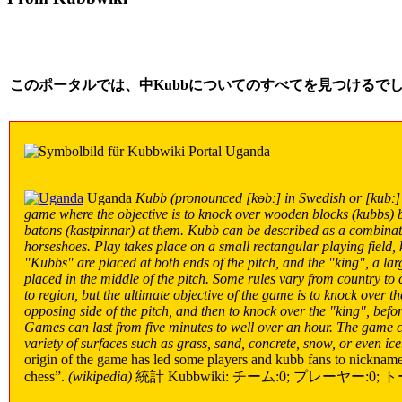
このポータルでは、中Kubbについてのすべてを見つけるで
Uganda
Kubb (pronounced [kɵbː] in Swedish or [kubː] 
game where the objective is to knock over wooden blocks (kubbs)
batons (kastpinnar) at them. Kubb can be described as a combina
horseshoes. Play takes place on a small rectangular playing field,
"Kubbs" are placed at both ends of the pitch, and the "king", a la
placed in the middle of the pitch. Some rules vary from country to
to region, but the ultimate objective of the game is to knock over t
opposing side of the pitch, and then to knock over the "king", befo
Games can last from five minutes to well over an hour. The game 
variety of surfaces such as grass, sand, concrete, snow, or even ice
origin of the game has led some players and kubb fans to nicknam
chess”.
(wikipedia)
統計 Kubbwiki: チーム:0; プレーヤー:0; 