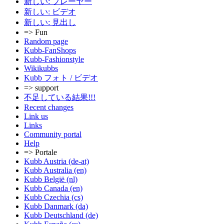
新しい: プレーヤー
新しい: ビデオ
新しい: 見出し
=> Fun
Random page
Kubb-FanShops
Kubb-Fashionstyle
Wikikubbs
Kubb フォト / ビデオ
=> support
不足している結果!!!
Recent changes
Link us
Links
Community portal
Help
=> Portale
Kubb Austria (de-at)
Kubb Australia (en)
Kubb België (nl)
Kubb Canada (en)
Kubb Czechia (cs)
Kubb Danmark (da)
Kubb Deutschland (de)