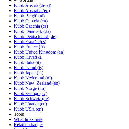
=> Portale
Kubb Austria (de-at)
Kubb Australia (en)
Kubb België (nl)
Kubb Canada (en)
Kubb Czechia (cs)
Kubb Danmark (da)
Kubb Deutschland (de)
Kubb España (es)
Kubb France (fr)
Kubb United Kingdom (en)
Kubb Hrvatska
Kubb Italia (it)
Kubb Island (is)
Kubb Japan (jp)
Kubb Nederland (nl)
Kubb New_Zealand (en)
Kubb Norge (no)
Kubb Sverige (sv)
Kubb Schweiz (de)
Kubb Uganda(en)
Kubb USA (en)
Tools
What links here
Related changes