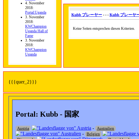
4. November
2018:
Portal:Uganda
Kubb プレーヤー
- - -
Kubb プレーヤ
3. November
2018:
KWChampion
Keine Seiten entsprechen diesen Kriterien.
Uganda Hall of
Fame
3. November
2018:
KWChampion
Uganda
{{{quer_2}}}
Portal: Kubb - 国家
-
Austria
Australien
-
Belgien