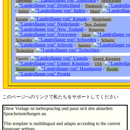
-
Dänemark
Deutschland
-
Frankreich
-
-
Italien
Island
-
Kanada
Niederlande
-
New_Zealand
-
Norwegen
-
Japan
-
Schweden
Schweiz
-
Spanien
-
Tschechien
-
Uganda
United_Kingdom
-
USA
-
Hauptportal
Projekt
このページへのリンクで私たちをサポートしてください
Diese Vorlage ist mehrsprachig und passt sich den aktuellen
Spracheinstellungen an.
This template is multilingual and adapts according to the current
language settings.