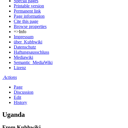
Special pages
Printable version
Permanent link
Page information
Cite this page
Browse properties
=>Info
Impressum
über_Kubbwiki
Datenschutz
Haftungsausschluss
Mediawiki
Semantic_MediaWiki
Lizenz
Actions
Page
Discussion
Edit
History
Uganda
From Kubbwiki