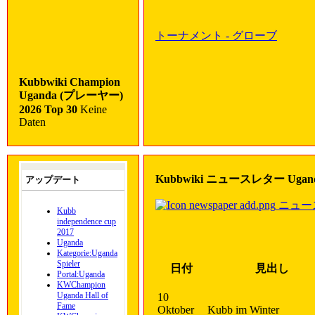
トーナメント - グローブ
Kubbwiki Champion
Uganda (プレーヤー)
2026 Top 30
Keine
Daten
Kubbwiki ニュースレター Uganda
アップデート
ニュー
Kubb
independence cup
2017
Uganda
Kategorie:Uganda
Spieler
日付
見出し
Portal:Uganda
KWChampion
Uganda Hall of
10
Fame
Oktober
Kubb im Winter