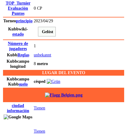
TOP_Turnier
Evaluación
0 CP
Puntos
Torneo
principio
2023/04/29
Kubbwiki-
Gelöst
estado
Número de
1
jugadores
Kubb
Reglas
unbekannt
Kubb
campo
8
metro
longitud
LUGAR DEL EVENTO
Kubb
campo
césped
Kubb
suelo
ciudad
Tienen
información
Tienen