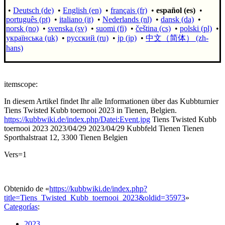
•
Deutsch (de)
•
English (en)
•
français (fr)
•
español (es)
•
português (pt)
•
italiano (it)
•
Nederlands (nl)
•
dansk (da)
•
norsk (no)
•
svenska (sv)
•
suomi (fi)
•
čeština (cs)
•
polski (pl)
•
українська (uk)
•
русский (ru)
•
jp (jp)
•
中文（简体）‎ (zh-
hans)
itemscope:
In diesem Artikel findet Ihr alle Informationen über das Kubbturnier
Tiens Twisted Kubb toernooi 2023 in Tienen, Belgien.
https://kubbwiki.de/index.php/Datei:Event.jpg
Tiens Twisted Kubb
toernooi 2023
2023/04/29
2023/04/29
Kubbfeld Tienen
Tienen
Sporthalstraat 12, 3300 Tienen
Belgien
Vers=1
Obtenido de «
https://kubbwiki.de/index.php?
title=Tiens_Twisted_Kubb_toernooi_2023&oldid=35973
»
Categorías
:
2023