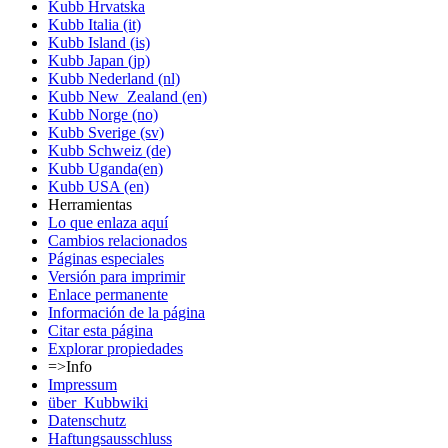
Kubb Hrvatska
Kubb Italia (it)
Kubb Island (is)
Kubb Japan (jp)
Kubb Nederland (nl)
Kubb New_Zealand (en)
Kubb Norge (no)
Kubb Sverige (sv)
Kubb Schweiz (de)
Kubb Uganda(en)
Kubb USA (en)
Herramientas
Lo que enlaza aquí
Cambios relacionados
Páginas especiales
Versión para imprimir
Enlace permanente
Información de la página
Citar esta página
Explorar propiedades
=>Info
Impressum
über_Kubbwiki
Datenschutz
Haftungsausschluss