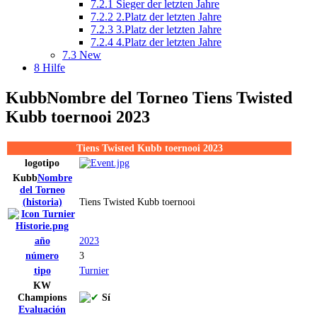
7.2.1
Sieger der letzten Jahre
7.2.2
2.Platz der letzten Jahre
7.2.3
3.Platz der letzten Jahre
7.2.4
4.Platz der letzten Jahre
7.3
New
8
Hilfe
Kubb
Nombre del Torneo
Tiens Twisted
Kubb toernooi 2023
Tiens Twisted Kubb toernooi 2023
logotipo
Kubb
Nombre
del Torneo
(historia)
Tiens Twisted Kubb toernooi
año
2023
número
3
tipo
Turnier
KW
Champions
Sí
Evaluación