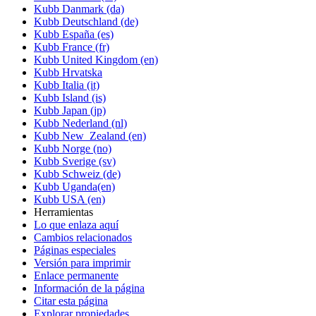
Kubb Danmark (da)
Kubb Deutschland (de)
Kubb España (es)
Kubb France (fr)
Kubb United Kingdom (en)
Kubb Hrvatska
Kubb Italia (it)
Kubb Island (is)
Kubb Japan (jp)
Kubb Nederland (nl)
Kubb New_Zealand (en)
Kubb Norge (no)
Kubb Sverige (sv)
Kubb Schweiz (de)
Kubb Uganda(en)
Kubb USA (en)
Herramientas
Lo que enlaza aquí
Cambios relacionados
Páginas especiales
Versión para imprimir
Enlace permanente
Información de la página
Citar esta página
Explorar propiedades