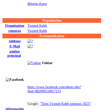
Belgien-Karte
Organisation
Organisation
Twisted Kubb
contacto
Twisted Kubb
Kommunikation
teléfono
E-Mail
página
principal
Unklar
https://www.facebook.com/photo.php?
fbid=882099218817153
Google:
"Tiens Twisted Kubb toernooi 2023"
información