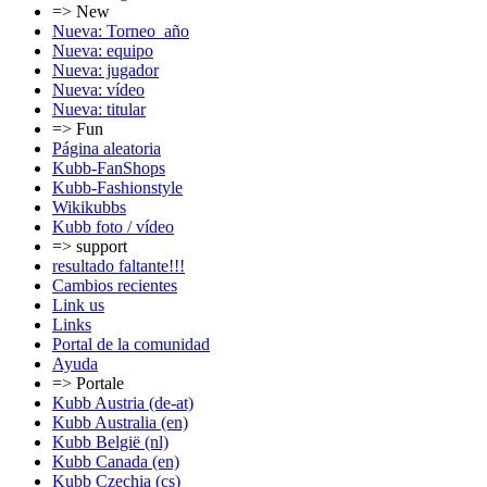
=> New
Nueva: Torneo_año
Nueva: equipo
Nueva: jugador
Nueva: vídeo
Nueva: titular
=> Fun
Página aleatoria
Kubb-FanShops
Kubb-Fashionstyle
Wikikubbs
Kubb foto / vídeo
=> support
resultado faltante!!!
Cambios recientes
Link us
Links
Portal de la comunidad
Ayuda
=> Portale
Kubb Austria (de-at)
Kubb Australia (en)
Kubb België (nl)
Kubb Canada (en)
Kubb Czechia (cs)