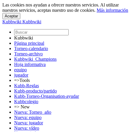
Las cookies nos ayudan a ofrecer nuestros servicios. Al utilizar
nuestros servicios, aceptas nuestro uso de cookies.
Más información
Kubbwiki
Kubbwiki
Kubbwiki
Página principal
Torneo-calendario
Torneo-archivo
Kubbwiki_Champions
Hoja informativa
equipo
jugador
=>Tools
Kubb-Reglas
Kubb-producto/partido
Kubb-Torneo-Organisation-ayudar
Kubbcolegio
=> New
Nueva: Torneo_año
Nueva: equipo
Nueva: jugador
Nueva: vídeo