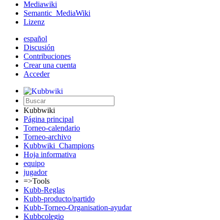
Mediawiki
Semantic_MediaWiki
Lizenz
español
Discusión
Contribuciones
Crear una cuenta
Acceder
Kubbwiki
Página principal
Torneo-calendario
Torneo-archivo
Kubbwiki_Champions
Hoja informativa
equipo
jugador
=>Tools
Kubb-Reglas
Kubb-producto/partido
Kubb-Torneo-Organisation-ayudar
Kubbcolegio