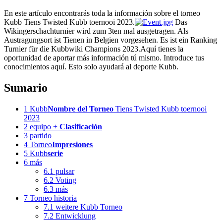
En este artículo encontrarás toda la información sobre el torneo
Kubb Tiens Twisted Kubb toernooi 2023.
Das
Wikingerschachturnier wird zum 3ten mal ausgetragen. Als
Austragungsort ist Tienen in Belgien vorgesehen. Es ist ein Ranking
Turnier für die Kubbwiki Champions 2023.Aquí tienes la
oportunidad de aportar más información tú mismo. Introduce tus
conocimientos aquí. Esto solo ayudará al deporte Kubb.
Sumario
1
Kubb
Nombre del Torneo
Tiens Twisted Kubb toernooi
2023
2
equipo +
Clasificación
3
partido
4
Torneo
Impresiones
5
Kubb
serie
6
más
6.1
pulsar
6.2
Voting
6.3
más
7
Torneo historia
7.1
weitere Kubb Torneo
7.2
Entwicklung