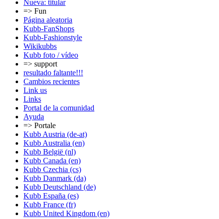
Nueva: titular
=> Fun
Página aleatoria
Kubb-FanShops
Kubb-Fashionstyle
Wikikubbs
Kubb foto / vídeo
=> support
resultado faltante!!!
Cambios recientes
Link us
Links
Portal de la comunidad
Ayuda
=> Portale
Kubb Austria (de-at)
Kubb Australia (en)
Kubb België (nl)
Kubb Canada (en)
Kubb Czechia (cs)
Kubb Danmark (da)
Kubb Deutschland (de)
Kubb España (es)
Kubb France (fr)
Kubb United Kingdom (en)