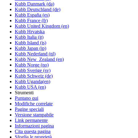
Kubb Danmark (da)
Kubb Deutschland (de)
Kubb España (es)
Kubb France (fr)
Kubb United Kingdom (en)
Kubb Hrvatska
Kubb Italia (it)
Kubb Island (is)
Kubb Japan (jp)
Kubb Nederland (nl)
Kubb New_Zealand (en)
Kubb Norge (no)
Kubb Sverige (sv)
Kubb Schweiz (de)
Kubb Uganda(en)
Kubb USA (en)
Strumenti
Puntano qui
Modifiche correlate
Pagine speciali
Versione stampabile
Link permanente
Informazioni pagina
Cita questa pagina
Sfoglia le proprietà