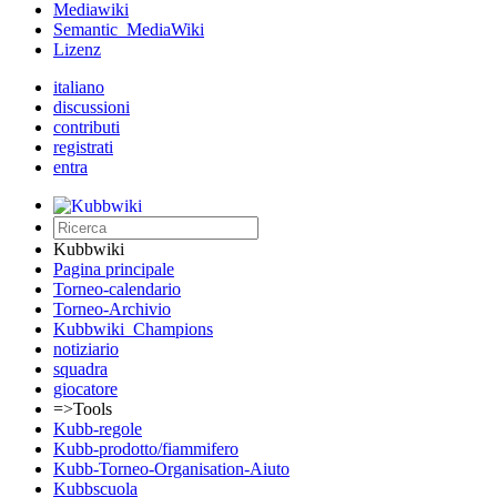
Mediawiki
Semantic_MediaWiki
Lizenz
italiano
discussioni
contributi
registrati
entra
Kubbwiki
Pagina principale
Torneo-calendario
Torneo-Archivio
Kubbwiki_Champions
notiziario
squadra
giocatore
=>Tools
Kubb-regole
Kubb-prodotto/fiammifero
Kubb-Torneo-Organisation-Aiuto
Kubbscuola