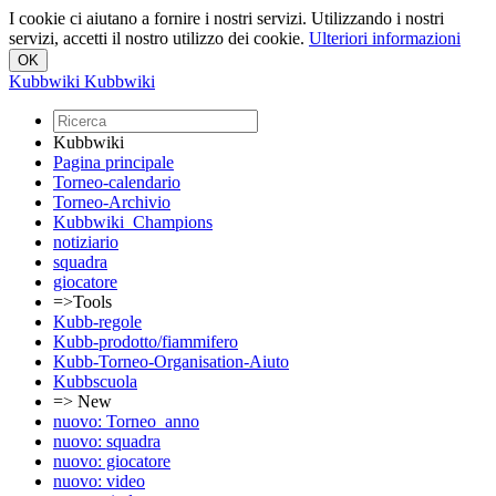
I cookie ci aiutano a fornire i nostri servizi. Utilizzando i nostri
servizi, accetti il nostro utilizzo dei cookie.
Ulteriori informazioni
Kubbwiki
Kubbwiki
Kubbwiki
Pagina principale
Torneo-calendario
Torneo-Archivio
Kubbwiki_Champions
notiziario
squadra
giocatore
=>Tools
Kubb-regole
Kubb-prodotto/fiammifero
Kubb-Torneo-Organisation-Aiuto
Kubbscuola
=> New
nuovo: Torneo_anno
nuovo: squadra
nuovo: giocatore
nuovo: video