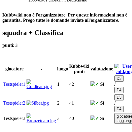
Kubbwiki non è l'organizzatore. Per queste informazioni non è
garantita. Prego tutte le domande inviate all'organizzatore.
squadra +
Classifica
punti
:
3
Kubbwiki
giocatore
-
luogo
valutazione
punti
D3
Testspieler1
1
42
Sì
/
D4
D3
Testspieler2
2
41
Sì
/
D4
giocator
Testspieler3
3
40
Sì
aggiungi