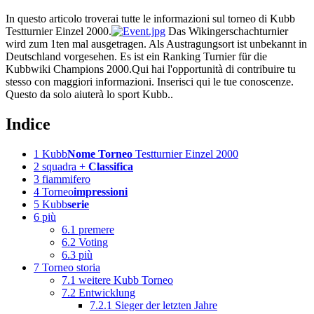
In questo articolo troverai tutte le informazioni sul torneo di Kubb
Testturnier Einzel 2000.
Das Wikingerschachturnier
wird zum 1ten mal ausgetragen. Als Austragungsort ist unbekannt in
Deutschland vorgesehen. Es ist ein Ranking Turnier für die
Kubbwiki Champions 2000.Qui hai l'opportunità di contribuire tu
stesso con maggiori informazioni. Inserisci qui le tue conoscenze.
Questo da solo aiuterà lo sport Kubb..
Indice
1
Kubb
Nome Torneo
Testturnier Einzel 2000
2
squadra +
Classifica
3
fiammifero
4
Torneo
impressioni
5
Kubb
serie
6
più
6.1
premere
6.2
Voting
6.3
più
7
Torneo storia
7.1
weitere Kubb Torneo
7.2
Entwicklung
7.2.1
Sieger der letzten Jahre