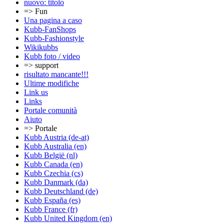
nuovo: titolo
=> Fun
Una pagina a caso
Kubb-FanShops
Kubb-Fashionstyle
Wikikubbs
Kubb foto / video
=> support
risultato mancante!!!
Ultime modifiche
Link us
Links
Portale comunità
Aiuto
=> Portale
Kubb Austria (de-at)
Kubb Australia (en)
Kubb België (nl)
Kubb Canada (en)
Kubb Czechia (cs)
Kubb Danmark (da)
Kubb Deutschland (de)
Kubb España (es)
Kubb France (fr)
Kubb United Kingdom (en)