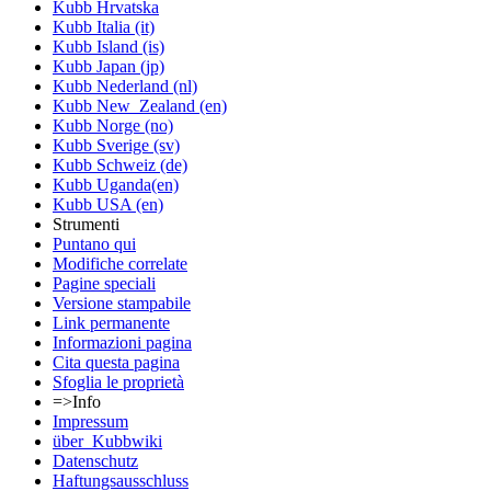
Kubb Hrvatska
Kubb Italia (it)
Kubb Island (is)
Kubb Japan (jp)
Kubb Nederland (nl)
Kubb New_Zealand (en)
Kubb Norge (no)
Kubb Sverige (sv)
Kubb Schweiz (de)
Kubb Uganda(en)
Kubb USA (en)
Strumenti
Puntano qui
Modifiche correlate
Pagine speciali
Versione stampabile
Link permanente
Informazioni pagina
Cita questa pagina
Sfoglia le proprietà
=>Info
Impressum
über_Kubbwiki
Datenschutz
Haftungsausschluss