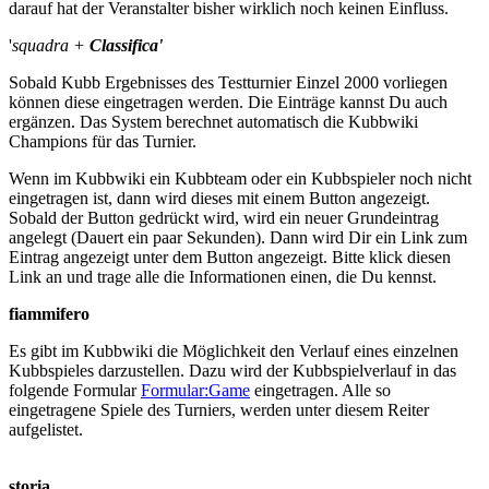
darauf hat der Veranstalter bisher wirklich noch keinen Einfluss.
'
squadra +
Classifica'
Sobald Kubb Ergebnisses des Testturnier Einzel 2000 vorliegen
können diese eingetragen werden. Die Einträge kannst Du auch
ergänzen. Das System berechnet automatisch die Kubbwiki
Champions für das Turnier.
Wenn im Kubbwiki ein Kubbteam oder ein Kubbspieler noch nicht
eingetragen ist, dann wird dieses mit einem Button angezeigt.
Sobald der Button gedrückt wird, wird ein neuer Grundeintrag
angelegt (Dauert ein paar Sekunden). Dann wird Dir ein Link zum
Eintrag angezeigt unter dem Button angezeigt. Bitte klick diesen
Link an und trage alle die Informationen einen, die Du kennst.
fiammifero
Es gibt im Kubbwiki die Möglichkeit den Verlauf eines einzelnen
Kubbspieles darzustellen. Dazu wird der Kubbspielverlauf in das
folgende Formular
Formular:Game
eingetragen. Alle so
eingetragene Spiele des Turniers, werden unter diesem Reiter
aufgelistet.
storia