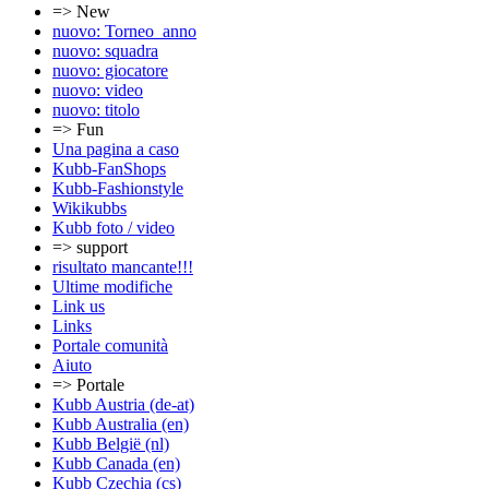
=> New
nuovo: Torneo_anno
nuovo: squadra
nuovo: giocatore
nuovo: video
nuovo: titolo
=> Fun
Una pagina a caso
Kubb-FanShops
Kubb-Fashionstyle
Wikikubbs
Kubb foto / video
=> support
risultato mancante!!!
Ultime modifiche
Link us
Links
Portale comunità
Aiuto
=> Portale
Kubb Austria (de-at)
Kubb Australia (en)
Kubb België (nl)
Kubb Canada (en)
Kubb Czechia (cs)