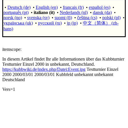
•
Deutsch (de)
•
English (en)
•
français (fr)
•
español (es)
•
português (pt)
•
italiano (it)
•
Nederlands (nl)
•
dansk (da)
•
norsk (no)
•
svenska (sv)
•
suomi (fi)
•
čeština (cs)
•
polski (pl)
•
українська (uk)
•
русский (ru)
•
jp (jp)
•
中文（简体）‎ (zh-
hans)
itemscope:
In diesem Artikel findet Ihr alle Informationen über das Kubbturnier
Testturnier Einzel 2000 in unbekannt, Deutschland.
https://kubbwiki.de/index.php/Datei:Event.jpg
Testturnier Einzel
2000
2000/03/01
2000/03/01
Kubbfeld unbekannt
unbekannt
Deutschland
Vers=1