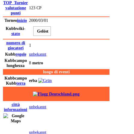
TOP_Turnier
valutazione
123 CP
punti
Torneo
inizio
2000/03/01
Kubbwiki-
Gelöst
stato
numero di
1
giocatori
Kubb
regole
unbekannt
Kubb
campo
8
metro
lunghezza
luogo di eventi
Kubb
campo
erba
Kubb
terra
città
unbekannt
informazioni
unbekannt