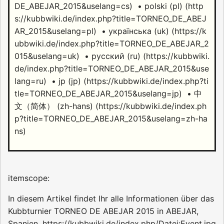
•
polski (pl)
•
українська (uk)
•
русский (ru)
•
jp (jp)
•
中
文（简体）‎ (zh-hans)
itemscope:
In diesem Artikel findet Ihr alle Informationen über das
Kubbturnier TORNEO DE ABEJAR 2015 in ABEJAR,
Spanien.
https://kubbwiki.de/index.php/Datei:Event.jpg