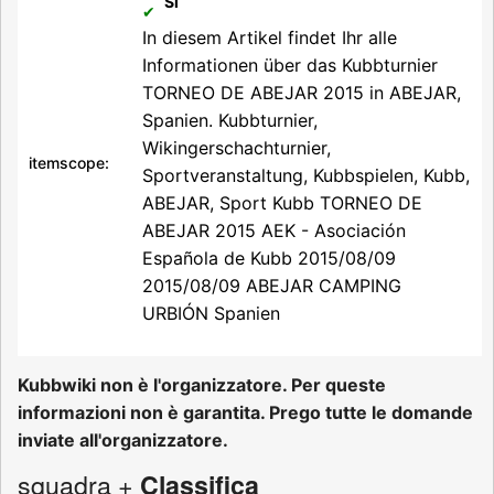
Sì
In diesem Artikel findet Ihr alle
Informationen über das Kubbturnier
TORNEO DE ABEJAR 2015 in ABEJAR,
Spanien.
Kubbturnier,
Wikingerschachturnier,
itemscope:
Sportveranstaltung, Kubbspielen, Kubb,
ABEJAR, Sport
Kubb
TORNEO DE
ABEJAR 2015
AEK - Asociación
Española de Kubb
2015/08/09
2015/08/09
ABEJAR
CAMPING
URBIÓN
Spanien
Kubbwiki non è l'organizzatore. Per queste
informazioni non è garantita. Prego tutte le domande
inviate all'organizzatore.
squadra +
Classifica