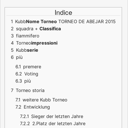
Indice
1
Kubb
Nome Torneo
TORNEO DE ABEJAR 2015
2
squadra +
Classifica
3
fiammifero
4
Torneo
impressioni
5
Kubb
serie
6
più
6.1
premere
6.2
Voting
6.3
più
7
Torneo storia
7.1
weitere Kubb Torneo
7.2
Entwicklung
7.2.1
Sieger der letzten Jahre
7.2.2
2.Platz der letzten Jahre