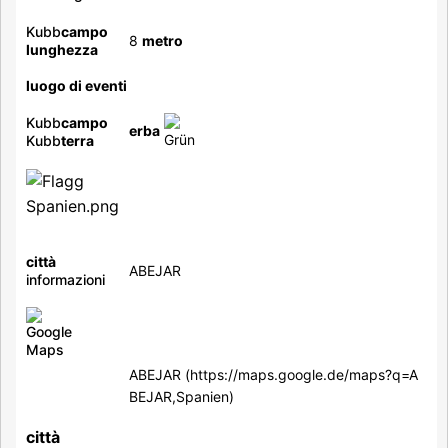
Kubb
campo
8
metro
lunghezza
luogo di eventi
Kubb
campo
erba
Kubb
terra
città
ABEJAR
informazioni
ABEJAR
città