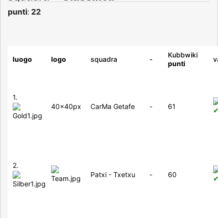
punti
:
22
Kubbwiki
luogo
logo
squadra
-
v
punti
1.
40x40px
CarMa Getafe
-
61
2.
Patxi - Txetxu
-
60