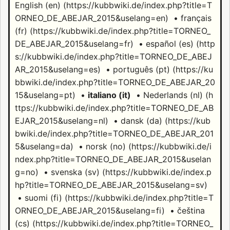
English (en)
•
français
(fr)
•
español (es)
•
português (pt)
•
italiano (it)
•
Nederlands (nl)
•
dansk (da)
•
norsk (no)
•
svenska (sv)
•
suomi (fi)
•
čeština
(cs)