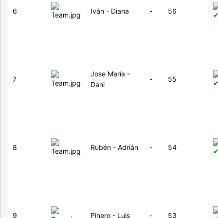
6
Iván - Diana
-
56
Jose María -
7
-
55
Dani
8
Rubén - Adrián
-
54
9
Pinero - Luis
-
53