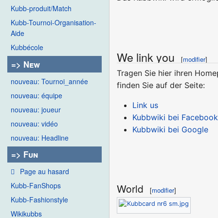
Kubb-produit/Match
Kubb-Tournoi-Organisation-
Aide
Kubbécole
We link you
[
modifier
]
=> New
Tragen Sie hier ihren Home
nouveau: Tournoi_année
finden Sie auf der Seite:
nouveau: équipe
Link us
nouveau: joueur
Kubbwiki bei Faceboo
nouveau: vidéo
Kubbwiki bei Google
nouveau: Headline
=> Fun
Page au hasard
Kubb-FanShops
World
[
modifier
]
Kubb-Fashionstyle
Wikikubbs