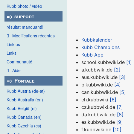
Kubb photo / vidéo
=> support
résultat manquant!!!
Modifications récentes
Kubbkalender
Link us
Kubb Champions
Links
Kubb App
Communauté
school.kubbwiki.de
[1]
a.kubbwiki.de
[2]
Aide
aus.kubbwiki.de
[3]
=> Portale
b.kubbwiki.de
[4]
Kubb Austria (de-at)
can.kubbwiki.de
[5]
ch.kubbwiki
[6]
Kubb Australia (en)
cz.kubbwiki.de
[7]
Kubb België (nl)
da.kubbwiki.de
[8]
Kubb Canada (en)
es.kubbwiki.de
[9]
Kubb Czechia (cs)
f.kubbwiki.de
[10]