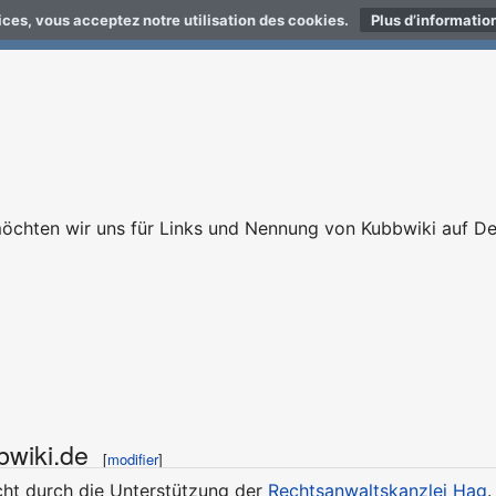
vices, vous acceptez notre utilisation des cookies.
Plus d’informatio
möchten wir uns für Links und Nennung von Kubbwiki auf Dei
wiki.de
[
modifier
]
cht durch die Unterstützung der
Rechtsanwaltskanzlei Hag
.