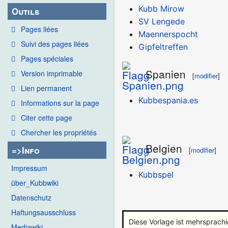
Kubb Mirow
Outils
SV Lengede
Pages liées
Maennerspocht
Suivi des pages liées
Gipfeltreffen
Pages spéciales
Spanien
Version imprimable
[
modifier
]
Lien permanent
Kubbespania.es
Informations sur la page
Citer cette page
Chercher les propriétés
Belgien
=>Info
[
modifier
]
Impressum
Kubbspel
über_Kubbwiki
Datenschutz
Haftungsausschluss
Diese Vorlage ist mehrsprachi
Mediawiki