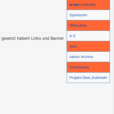
le lien
kubbwiki
Sponsoren
Wikikubbs
A-Z
e gesetzt haben! Links und Banner
Aide
nation Archive
Statistiques
Projekt:Über_Kubbwiki