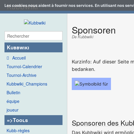
Kubbwiki
Les cookies nous aident à fournir nos services. En utilisant nos ser
Sponsoren
De Kubbwiki
Kubbwiki
Accueil
Kurzinfo: Auf dieser Seite 
Tournoi-Calendrier
bedanken.
Tournoi-Archive
Kubbwiki_Champions
Bulletin
équipe
joueur
=>Tools
Sponsoren des Kubb
Kubb-règles
Das Kubbwiki wird ermögli