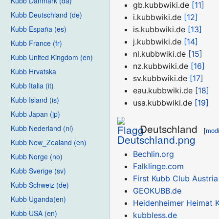
Kubb Danmark (da)
gb.kubbwiki.de
[11]
Kubb Deutschland (de)
i.kubbwiki.de
[12]
Kubb España (es)
is.kubbwiki.de
[13]
j.kubbwiki.de
[14]
Kubb France (fr)
nl.kubbwiki.de
[15]
Kubb United Kingdom (en)
nz.kubbwiki.de
[16]
Kubb Hrvatska
sv.kubbwiki.de
[17]
Kubb Italia (it)
eau.kubbwiki.de
[18]
Kubb Island (is)
usa.kubbwiki.de
[19]
Kubb Japan (jp)
Deutschland
Kubb Nederland (nl)
[
modi
Kubb New_Zealand (en)
Bechlin.org
Kubb Norge (no)
Falklinge.com
Kubb Sverige (sv)
First Kubb Club Austria
Kubb Schweiz (de)
GEOKUBB.de
Kubb Uganda(en)
Heidenheimer Heimat 
Kubb USA (en)
kubbless.de