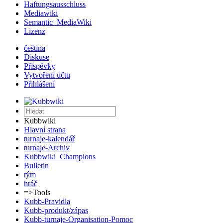
Haftungsausschluss
Mediawiki
Semantic_MediaWiki
Lizenz
čeština
Diskuse
Příspěvky
Vytvoření účtu
Přihlášení
Kubbwiki
Hlavní strana
turnaje-kalendář
turnaje-Archiv
Kubbwiki_Champions
Bulletin
tým
hráč
=>Tools
Kubb-Pravidla
Kubb-produkt/zápas
Kubb-turnaje-Organisation-Pomoc