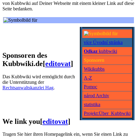
von Kubbwiki auf Deiner Webseite mit einem kleiner Link auf diese
Seite bedanken.
více Úvodní stránka
Odkaz
kubbwiki
Sponsoren des
Sponsoren
Kubbwiki.de
[
editovat
]
Wikikubbs
Das Kubbwiki wird ermöglicht durch
A-Z
die Unterstützung der
Pomoc
Rechtsanwaltskanzlei Hag
.
národ Archiv
statistika
Projekt:Über_Kubbwiki
We link you
[
editovat
]
Tragen Sie hier ihren Homepagelink ein, wenn Sie einen Link zu