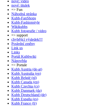
nové: video
nové: titulek
=> Fun
Náhodná stránka
Kubb-FanShops
Kubb-Fashionstyle
Wikikubbs
Kubb fotografie / video
=> support
chybějící výsledek!!!
Poslední změny
Link us
Links
Portál Kubbwiki
Nápověda
=> Portale
Kubb Austria (de-at)
Kubb Australia (en)
Kubb België (nl)
Kubb Canada (en)
Kubb Czechia (cs)
Kubb Danmark (da)
Kubb Deutschland (de)
Kubb España (es)
Kubb France (fr)