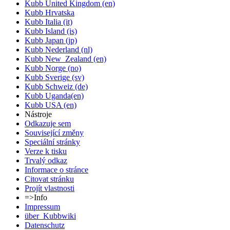
Kubb United Kingdom (en)
Kubb Hrvatska
Kubb Italia (it)
Kubb Island (is)
Kubb Japan (jp)
Kubb Nederland (nl)
Kubb New_Zealand (en)
Kubb Norge (no)
Kubb Sverige (sv)
Kubb Schweiz (de)
Kubb Uganda(en)
Kubb USA (en)
Nástroje
Odkazuje sem
Související změny
Speciální stránky
Verze k tisku
Trvalý odkaz
Informace o stránce
Citovat stránku
Projít vlastnosti
=>Info
Impressum
über_Kubbwiki
Datenschutz