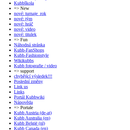
Kubbškola
=> New
nové: turnaje_rok
nové: tým
nové: hráč
nové: video
nové: titulek
=> Fun
Náhodná stránka
Kubb-FanShops
Kubb-Fashionstyle
Wikikubbs
Kubb fotografie / video
=> support
chybějící výsledek!!!
Poslední změny
Link us
Links
Portál Kubbwiki
Nápověda
=> Portale
Kubb Austria (de-at)
Kubb Australia (en)
Kubb België (nl)
Kubb Canada (en)