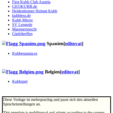
First Kubb Club Austria
GEOKUBB.de
Heidenheimer Heimat Kubb
kubbless.de
Kubb Mirow
SV Lengede
Maennerspocht
Gipfeltreffen
Spanien
[
editovat
]
Kubbespania.es
Belgien
[
editovat
]
Kubbspel
Diese Vorlage ist mehrsprachig und passt sich den aktuellen
Spracheinstellungen an.
This template is multilingual and adapts according to the current