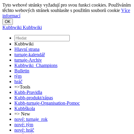
Tyto webové stránky vyžadují pro svou funkci cookies. Používáním
těchto webových stránek souhlasíte s použitím souborů cookie
Více
informací
Kubbwiki
Kubbwiki
Kubbwiki
Hlavní strana
turnaje-kalendář
turnaje-Archiv
Kubbwiki_Champions
Bulletin
tým
hráč
=>Tools
Kubb-Pravidla
Kubb-produkt/zápas
Kubb-turnaje-Organisation-Pomoc
Kubbškola
=> New
nové: turnaje_rok
nové: tým
nové: hráč