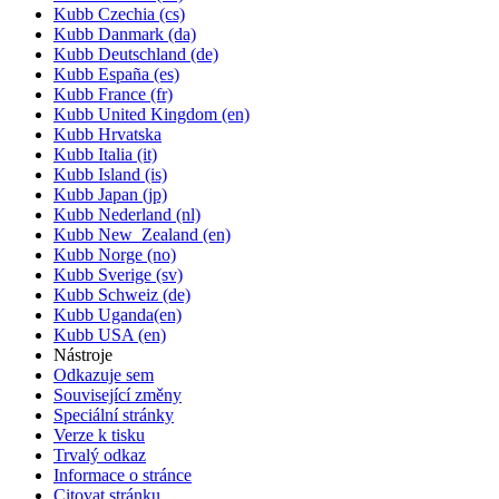
Kubb Czechia (cs)
Kubb Danmark (da)
Kubb Deutschland (de)
Kubb España (es)
Kubb France (fr)
Kubb United Kingdom (en)
Kubb Hrvatska
Kubb Italia (it)
Kubb Island (is)
Kubb Japan (jp)
Kubb Nederland (nl)
Kubb New_Zealand (en)
Kubb Norge (no)
Kubb Sverige (sv)
Kubb Schweiz (de)
Kubb Uganda(en)
Kubb USA (en)
Nástroje
Odkazuje sem
Související změny
Speciální stránky
Verze k tisku
Trvalý odkaz
Informace o stránce
Citovat stránku