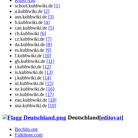
Kubb App
school.kubbwiki.de
[1]
a.kubbwiki.de
[2]
aus.kubbwiki.de
[3]
b.kubbwiki.de
[4]
can.kubbwiki.de
[5]
ch.kubbwiki
[6]
cz.kubbwiki.de
[7]
da.kubbwiki.de
[8]
es.kubbwiki.de
[9]
f.kubbwiki.de
[10]
gb.kubbwiki.de
[11]
i.kubbwiki.de
[12]
is.kubbwiki.de
[13]
j.kubbwiki.de
[14]
nl.kubbwiki.de
[15]
nz.kubbwiki.de
[16]
sv.kubbwiki.de
[17]
eau.kubbwiki.de
[18]
usa.kubbwiki.de
[19]
Deutschland
[
editovat
]
Bechlin.org
Falklinge.com