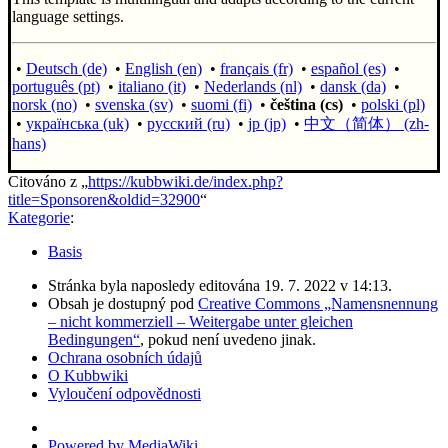
language settings.
•
Deutsch (de)
•
English (en)
•
français (fr)
•
español (es)
•
português (pt)
•
italiano (it)
•
Nederlands (nl)
•
dansk (da)
•
norsk (no)
•
svenska (sv)
•
suomi (fi)
•
čeština (cs)
•
polski (pl)
•
українська (uk)
•
русский (ru)
•
jp (jp)
•
中文（简体）‎ (zh-
hans)
Citováno z „
https://kubbwiki.de/index.php?
title=Sponsoren&oldid=32900
“
Kategorie
:
Basis
Stránka byla naposledy editována 19. 7. 2022 v 14:13.
Obsah je dostupný pod
Creative Commons „Namensnennung
– nicht kommerziell – Weitergabe unter gleichen
Bedingungen“
, pokud není uvedeno jinak.
Ochrana osobních údajů
O Kubbwiki
Vyloučení odpovědnosti
Powered by MediaWiki