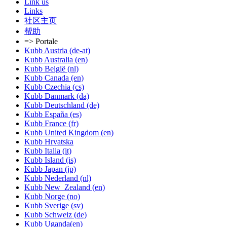
Link us
Links
社区主页
帮助
=> Portale
Kubb Austria (de-at)
Kubb Australia (en)
Kubb België (nl)
Kubb Canada (en)
Kubb Czechia (cs)
Kubb Danmark (da)
Kubb Deutschland (de)
Kubb España (es)
Kubb France (fr)
Kubb United Kingdom (en)
Kubb Hrvatska
Kubb Italia (it)
Kubb Island (is)
Kubb Japan (jp)
Kubb Nederland (nl)
Kubb New_Zealand (en)
Kubb Norge (no)
Kubb Sverige (sv)
Kubb Schweiz (de)
Kubb Uganda(en)