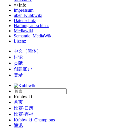
=>Info
Impressum
über_Kubbwiki
Datenschutz
Haftungsausschluss
Mediawiki
Semantic_MediaWiki
Lizenz
中文（简体）‎
讨论
贡献
创建账户
登录
Kubbwiki
首页
比赛-日历
比赛-存档
Kubbwiki_Champions
通讯