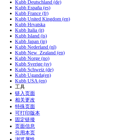
Kubb Deutschland (de)
Kubb España (es)
Kubb France (fr)
Kubb United Kingdom (en)
Kubb Hrvatska
Kubb Italia (it)
Kubb Island (is)
Kubb Japan (jp)
Kubb Nederland (nl)
Kubb New_Zealand (en)
Kubb Norge (no)
Kubb Sverige (sv)
Kubb Schweiz (de)
Kubb Uganda(en)
Kubb USA (en)
工具
链入页面
相关更改
特殊页面
可打印版本
固定链接
页面信息
引用本页
浏览属性