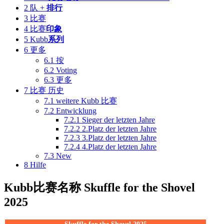
2
队 +
排行
3
比赛
4
比赛
印象
5
Kubb
系列
6
更多
6.1
按
6.2
Voting
6.3
更多
7
比赛 历史
7.1
weitere Kubb 比赛
7.2
Entwicklung
7.2.1
Sieger der letzten Jahre
7.2.2
2.Platz der letzten Jahre
7.2.3
3.Platz der letzten Jahre
7.2.4
4.Platz der letzten Jahre
7.3
New
8
Hilfe
Kubb
比赛名称
Skuffle for the Shovel
2025