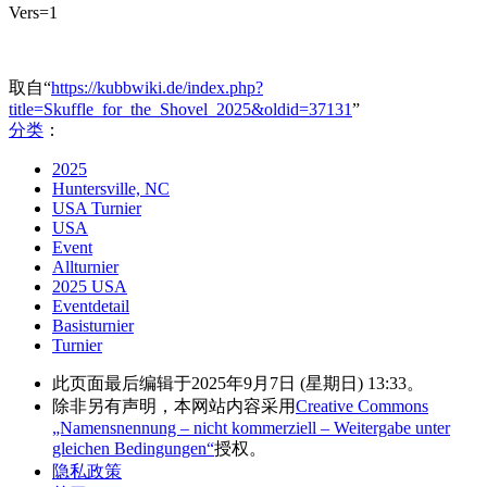
Vers=1
取自“
https://kubbwiki.de/index.php?
title=Skuffle_for_the_Shovel_2025&oldid=37131
”
分类
：
2025
Huntersville, NC
USA Turnier
USA
Event
Allturnier
2025 USA
Eventdetail
Basisturnier
Turnier
此页面最后编辑于2025年9月7日 (星期日) 13:33。
除非另有声明，本网站内容采用
Creative Commons
„Namensnennung – nicht kommerziell – Weitergabe unter
gleichen Bedingungen“
授权。
隐私政策