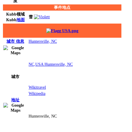
度
事件地点
Kubb
领域
雪
Kubb
地面
城市
信息
Huntersville, NC
NC,USA Huntersville, NC
城市
Wikitravel
Wikipedia
地址
Huntersville, NC