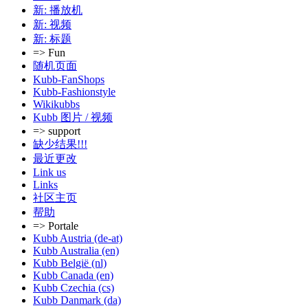
新: 播放机
新: 视频
新: 标题
=> Fun
随机页面
Kubb-FanShops
Kubb-Fashionstyle
Wikikubbs
Kubb 图片 / 视频
=> support
缺少结果!!!
最近更改
Link us
Links
社区主页
帮助
=> Portale
Kubb Austria (de-at)
Kubb Australia (en)
Kubb België (nl)
Kubb Canada (en)
Kubb Czechia (cs)
Kubb Danmark (da)