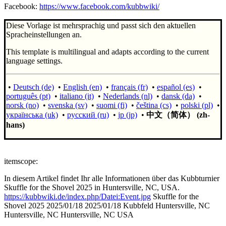
Facebook:
https://www.facebook.com/kubbwiki/
Diese Vorlage ist mehrsprachig und passt sich den aktuellen
Spracheinstellungen an.
This template is multilingual and adapts according to the current
language settings.
•
Deutsch (de)
•
English (en)
•
français (fr)
•
español (es)
•
português (pt)
•
italiano (it)
•
Nederlands (nl)
•
dansk (da)
•
norsk (no)
•
svenska (sv)
•
suomi (fi)
•
čeština (cs)
•
polski (pl)
•
українська (uk)
•
русский (ru)
•
jp (jp)
•
中文（简体）‎ (zh-
hans)
itemscope:
In diesem Artikel findet Ihr alle Informationen über das Kubbturnier
Skuffle for the Shovel 2025 in Huntersville, NC, USA.
https://kubbwiki.de/index.php/Datei:Event.jpg
Skuffle for the
Shovel 2025
2025/01/18
2025/01/18
Kubbfeld Huntersville, NC
Huntersville, NC
Huntersville, NC
USA