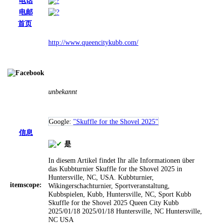
电话
电邮
首页
http://www.queencitykubb.com/
unbekannt
Google:
"Skuffle for the Shovel 2025"
信息
是
In diesem Artikel findet Ihr alle Informationen über
das Kubbturnier Skuffle for the Shovel 2025 in
Huntersville, NC, USA.
Kubbturnier,
itemscope:
Wikingerschachturnier, Sportveranstaltung,
Kubbspielen, Kubb, Huntersville, NC, Sport
Kubb
Skuffle for the Shovel 2025
Queen City Kubb
2025/01/18
2025/01/18
Huntersville, NC
Huntersville,
NC
USA