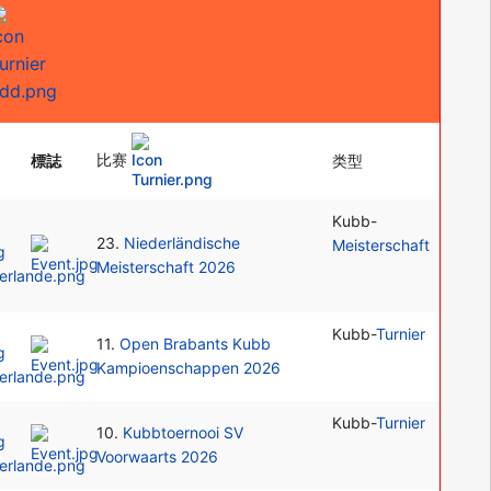
比赛
標誌
类型
Kubb-
23.
Niederländische
Meisterschaft
Meisterschaft 2026
Kubb-
Turnier
11.
Open Brabants Kubb
Kampioenschappen 2026
Kubb-
Turnier
10.
Kubbtoernooi SV
Voorwaarts 2026