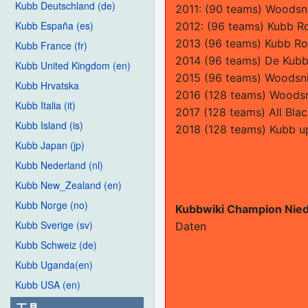
Kubb Deutschland (de)
2011: (90 teams) Woodsn
Kubb España (es)
2012: (96 teams) Kubb R
2013 (96 teams) Kubb Ro
Kubb France (fr)
2014 (96 teams) De Kubb
Kubb United Kingdom (en)
2015 (96 teams) Woodsn
Kubb Hrvatska
2016 (128 teams) Woods
Kubb Italia (it)
2017 (128 teams) All Bla
Kubb Island (is)
2018 (128 teams) Kubb u
Kubb Japan (jp)
Kubb Nederland (nl)
Kubb New_Zealand (en)
Kubb Norge (no)
Kubbwiki Champion Nie
Kubb Sverige (sv)
Daten
Kubb Schweiz (de)
Kubb Uganda(en)
Kubb USA (en)