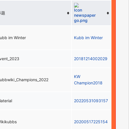
标题
ubb im Winter
Kubb im Winter
vent_2023
20181214002029
KW
ubbwiki_Champions_2022
Champion2018
aterial
20220531093157
ikikubbs
20200517225154