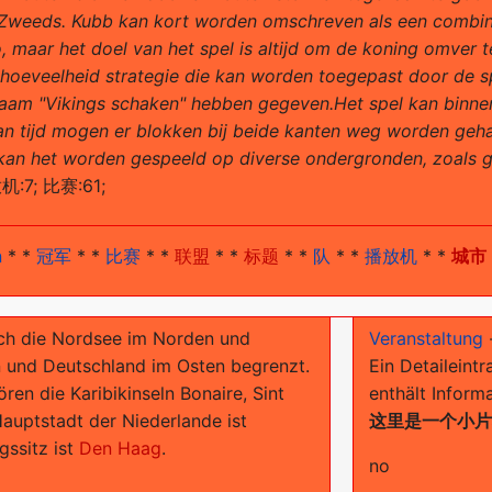
t Zweeds. Kubb kan kort worden omschreven als een combin
o, maar het doel van het spel is altijd om de koning omver t
hoeveelheid strategie die kan worden toegepast door de sp
naam "Vikings schaken" hebben gegeven.Het spel kan binne
n tijd mogen er blokken bij beide kanten weg worden gehaal
ok kan het worden gespeeld op diverse ondergronden, zoals 
机:7; 比赛:61;
n
* *
冠军
* *
比赛
* *
联盟
* *
标题
* *
队
* *
播放机
* *
城市
ch die Nordsee im Norden und
Veranstaltung
n und Deutschland im Osten begrenzt.
Ein Detaileintr
en die Karibikinseln Bonaire, Sint
enthält Inform
Hauptstadt der Niederlande ist
这里是一个小
gssitz ist
Den Haag
.
no