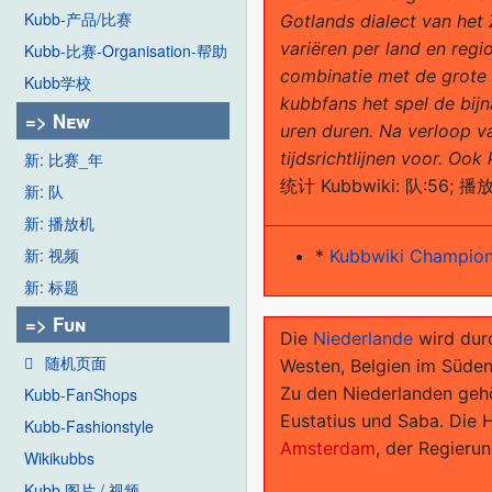
Kubb-产品/比赛
Gotlands dialect van he
variëren per land en regi
Kubb-比赛-Organisation-帮助
combinatie met de grote 
Kubb学校
kubbfans het spel de bij
=> New
uren duren. Na verloop va
tijdsrichtlijnen voor. O
新: 比赛_年
统计 Kubbwiki: 队:56; 播放
新: 队
新: 播放机
新: 视频
*
Kubbwiki Champio
新: 标题
=> Fun
Die
Niederlande
wird dur
随机页面
Westen, Belgien im Süde
Zu den Niederlanden gehör
Kubb-FanShops
Eustatius und Saba. Die 
Kubb-Fashionstyle
Amsterdam
, der Regierun
Wikikubbs
Kubb 图片 / 视频