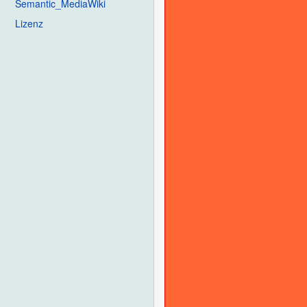
Semantic_MediaWiki
Lizenz