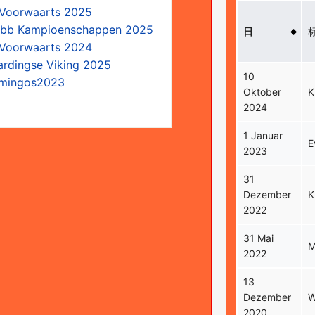
 Voorwaarts 2025
ubb Kampioenschappen 2025
日
 Voorwaarts 2024
ardingse Viking 2025
10
lamingos2023
Oktober
K
2024
1 Januar
E
2023
31
Dezember
K
2022
31 Mai
M
2022
13
Dezember
W
2020