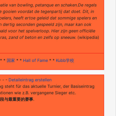
atie van bowling, petanque en schaken.De regels
e gooien voordat de tegenpartij dat doet. Dit, in
elers, heeft ertoe geleid dat sommige spelers en
n dertig seconden gespeeld zijn, maar kan ook
d voor het spelverloop. Hier zijn geen officiële
gras, zand of beton en zelfs op sneeuw.
(wikipedia)
* *
国家
* *
Hall of Fame
* *
Kubb学校
- - -
Detaileintrag erstellen
ag steht für das aktuelle Turnier, der Basiseintrag
ationen wie z.B. vergangene Sieger etc.
片段与最重要的赛事
.