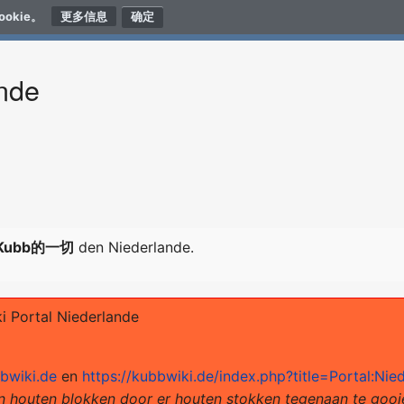
okie。
更多信息
ande
ubb的一切
den Niederlande.
bbwiki.de
en
https://kubbwiki.de/index.php?title=Portal:Ni
 houten blokken door er houten stokken tegenaan te gooie