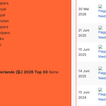
ipers
oyal
30 Mai
2026
yal
isten
ipers
21 Juni
nipers
2025
cks
p
15 Juni
2025
14 Juni
derlande (队) 2026 Top 30
Keine
2025
15 Juni
2024