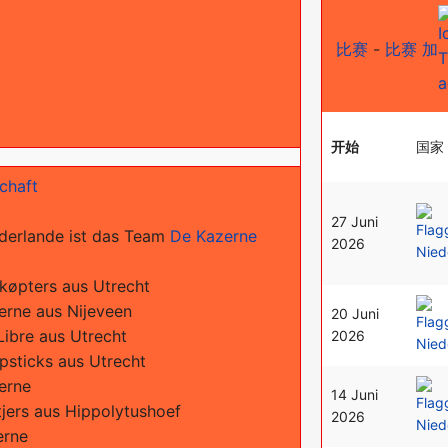
比赛
-
比赛 加
开始
国家
chaft
27 Juni
ederlande ist das Team
De Kazerne
2026
køpters aus Utrecht
erne aus Nijeveen
20 Juni
ibre aus Utrecht
2026
psticks aus Utrecht
erne
14 Juni
jers aus Hippolytushoef
2026
erne