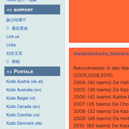
=> support
缺少结果!!!
最近更改
Link us
Links
社区主页
Niederländische_Meisters
帮助
Rekordmeister in den Ni
=> Portale
(2005,2008,2010)
Kubb Austria (de-at)
2004: (40 teams) De Heli
2005: (39 teams) De Kaz
Kubb Australia (en)
2006: (42 teams) Kubba L
Kubb België (nl)
2007: (35 teams) De Cho
Kubb Canada (en)
2008: (32 teams) De Kaz
Kubb Czechia (cs)
2009: (48 teams) De Holt
Kubb Danmark (da)
2010: (60 teams) De Kaz