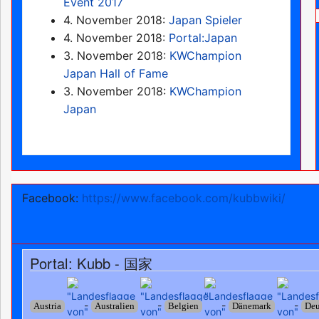
Event 2017
4. November 2018:
Japan Spieler
4. November 2018:
Portal:Japan
3. November 2018:
KWChampion
Japan Hall of Fame
3. November 2018:
KWChampion
Japan
Facebook:
https://www.facebook.com/kubbwiki/
Portal: Kubb - 国家
-
-
-
-
Austria
Australien
Belgien
Dänemark
Deu