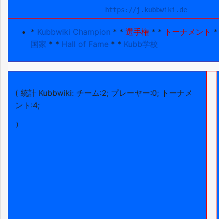
https://j.kubbwiki.de
*
Kubbwiki Champion
* *
選手権
* *
トーナメント
*
国家
* *
Hall of Fame
* *
Kubb学校
( 統計 Kubbwiki: チーム:2; プレーヤー:0; トーナメ
ント:4;