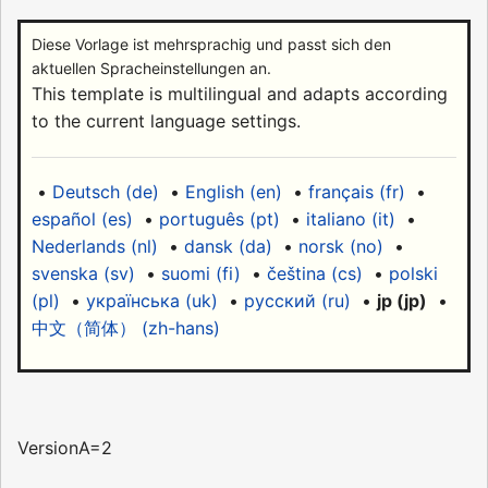
Diese Vorlage ist mehrsprachig und passt sich den
aktuellen Spracheinstellungen an.
This template is multilingual and adapts according
to the current language settings.
•
Deutsch (de)
•
English (en)
•
français (fr)
•
español (es)
•
português (pt)
•
italiano (it)
•
Nederlands (nl)
•
dansk (da)
•
norsk (no)
•
svenska (sv)
•
suomi (fi)
•
čeština (cs)
•
polski
(pl)
•
українська (uk)
•
русский (ru)
•
jp (jp)
•
中文（简体）‎ (zh-hans)
VersionA=2