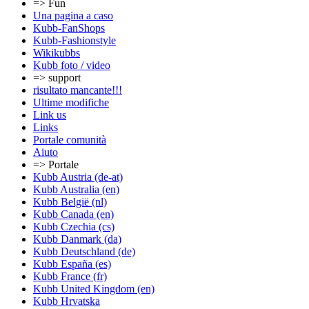
=> Fun
Una pagina a caso
Kubb-FanShops
Kubb-Fashionstyle
Wikikubbs
Kubb foto / video
=> support
risultato mancante!!!
Ultime modifiche
Link us
Links
Portale comunità
Aiuto
=> Portale
Kubb Austria (de-at)
Kubb Australia (en)
Kubb België (nl)
Kubb Canada (en)
Kubb Czechia (cs)
Kubb Danmark (da)
Kubb Deutschland (de)
Kubb España (es)
Kubb France (fr)
Kubb United Kingdom (en)
Kubb Hrvatska