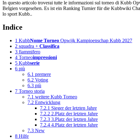
In questo articolo troverai tutte le informazioni sul torneo di Kub
Belgien vorgesehen. Es ist ein Ranking Turnier für die Kubbwiki Champ
lo sport Kubb..
Indice
1
Kubb
Nome Torneo
Opwijk Kampioenschap Kubb 2027
2
squadra +
Classifica
3
fiammifero
4
Torneo
impressioni
5
Kubb
serie
6
più
6.1
premere
6.2
Voting
6.3
più
7
Torneo storia
7.1
weitere Kubb Torneo
7.2
Entwicklung
7.2.1
Sieger der letzten Jahre
7.2.2
2.Platz der letzten Jahre
7.2.3
3.Platz der letzten Jahre
7.2.4
4.Platz der letzten Jahre
7.3
New
8
Hilfe