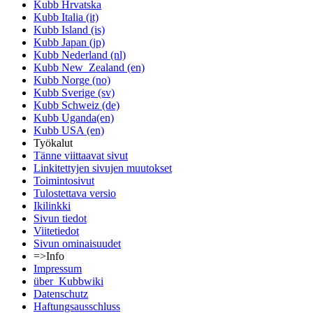
Kubb Hrvatska
Kubb Italia (it)
Kubb Island (is)
Kubb Japan (jp)
Kubb Nederland (nl)
Kubb New_Zealand (en)
Kubb Norge (no)
Kubb Sverige (sv)
Kubb Schweiz (de)
Kubb Uganda(en)
Kubb USA (en)
Työkalut
Tänne viittaavat sivut
Linkitettyjen sivujen muutokset
Toimintosivut
Tulostettava versio
Ikilinkki
Sivun tiedot
Viitetiedot
Sivun ominaisuudet
=>Info
Impressum
über_Kubbwiki
Datenschutz
Haftungsausschluss