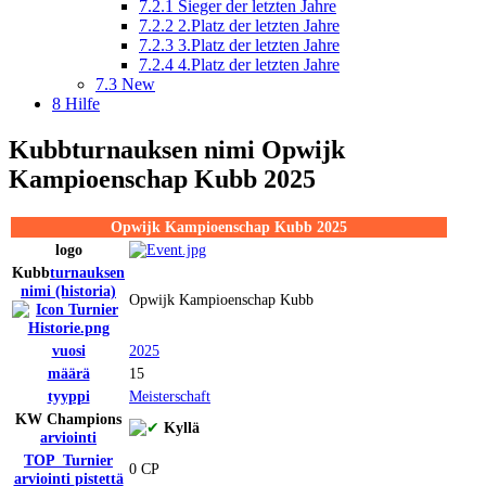
7.2.1
Sieger der letzten Jahre
7.2.2
2.Platz der letzten Jahre
7.2.3
3.Platz der letzten Jahre
7.2.4
4.Platz der letzten Jahre
7.3
New
8
Hilfe
Kubb
turnauksen nimi
Opwijk
Kampioenschap Kubb 2025
Opwijk Kampioenschap Kubb 2025
logo
Kubb
turnauksen
nimi
(historia)
Opwijk Kampioenschap Kubb
vuosi
2025
määrä
15
tyyppi
Meisterschaft
KW Champions
Kyllä
arviointi
TOP_Turnier
0 CP
arviointi
pistettä