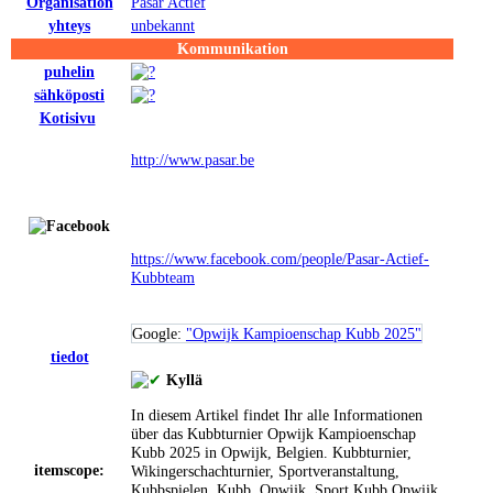
Organisation
Pasar Actief
yhteys
unbekannt
Kommunikation
puhelin
sähköposti
Kotisivu
http://www.pasar.be
https://www.facebook.com/people/Pasar-Actief-
Kubbteam
Google:
"Opwijk Kampioenschap Kubb 2025"
tiedot
Kyllä
In diesem Artikel findet Ihr alle Informationen
über das Kubbturnier Opwijk Kampioenschap
Kubb 2025 in Opwijk, Belgien.
Kubbturnier,
itemscope:
Wikingerschachturnier, Sportveranstaltung,
Kubbspielen, Kubb, Opwijk, Sport
Kubb
Opwijk