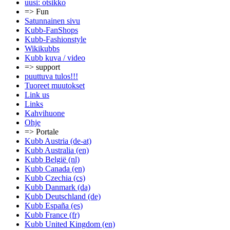
uusi: otsikko
=> Fun
Satunnainen sivu
Kubb-FanShops
Kubb-Fashionstyle
Wikikubbs
Kubb kuva / video
=> support
puuttuva tulos!!!
Tuoreet muutokset
Link us
Links
Kahvihuone
Ohje
=> Portale
Kubb Austria (de-at)
Kubb Australia (en)
Kubb België (nl)
Kubb Canada (en)
Kubb Czechia (cs)
Kubb Danmark (da)
Kubb Deutschland (de)
Kubb España (es)
Kubb France (fr)
Kubb United Kingdom (en)