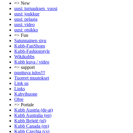
=> New
uusi: turnauksen_vuosi
uusi: joukkue
uusi: pelaaja
uusi: video
uusi: otsikko
=> Fun
Satunnainen sivu
Kubb-FanShops
Kubb-Fashionstyle
Wikikubbs
Kubb kuva / video
=> support
puuttuva tulos!!!
Tuoreet muutokset
Link us
Links
Kahvihuone
Ohje
=> Portale
Kubb Austria (de-at)
Kubb Australia (en)
Kubb België (nl)
Kubb Canada (en)
Kubb Czechia (cs)