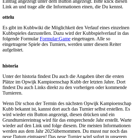
Eintrag angezeigt unter dem Button angezeigt. Bitte klick diesen
Link an und trage alle die Informationen einen, die Du kennst.
ottelu
Es gibt im Kubbwiki die Möglichkeit den Verlauf eines einzelnen
Kubbspieles darzustellen. Dazu wird der Kubbspielverlauf in das
folgende Formular
Formular:Game
eingetragen. Alle so
eingetragene Spiele des Turniers, werden unter diesem Reiter
aufgelistet.
historia
Unter der historia findest Du auch die Angaben über die ersten
Plätze im Opwijk Kampioenschap Kubb der letzten Jahre. Dort
findest Du auch Links direkt zu den vorherigen oder kommende
Turnieren.
Wenn Dir schon der Termin des nächsten Opwijk Kampioenschap
Kubb bekannt ist, kannst dort auch das Turnier selbst erstellen. Es
wird wieder ein Button angezeigt, diesen drücken und ein
Grundturniereintrag wird für das entsprechende Jahr erstellt. Warte
wieder auf den Link und folge diesem. Die meisten Informationen
werden aus dem Jahr 2025übernommen. Du musst nur noch das
neue Datum eintragen! Das neue Turnier wird sofort in unserem