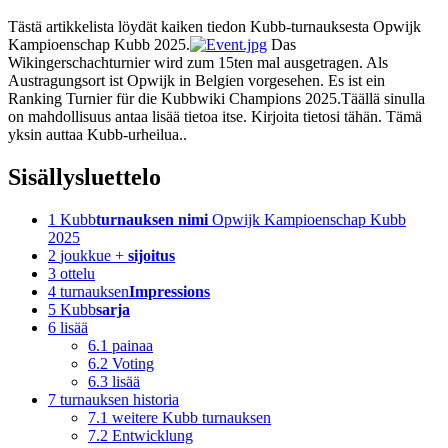
Tästä artikkelista löydät kaiken tiedon Kubb-turnauksesta Opwijk
Kampioenschap Kubb 2025.
Das
Wikingerschachturnier wird zum 15ten mal ausgetragen. Als
Austragungsort ist Opwijk in Belgien vorgesehen. Es ist ein
Ranking Turnier für die Kubbwiki Champions 2025.Täällä sinulla
on mahdollisuus antaa lisää tietoa itse. Kirjoita tietosi tähän. Tämä
yksin auttaa Kubb-urheilua..
Sisällysluettelo
1
Kubb
turnauksen nimi
Opwijk Kampioenschap Kubb
2025
2
joukkue +
sijoitus
3
ottelu
4
turnauksen
Impressions
5
Kubb
sarja
6
lisää
6.1
painaa
6.2
Voting
6.3
lisää
7
turnauksen historia
7.1
weitere Kubb turnauksen
7.2
Entwicklung