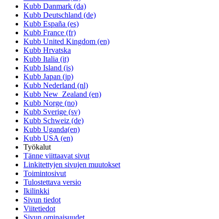
Kubb Danmark (da)
Kubb Deutschland (de)
Kubb España (es)
Kubb France (fr)
Kubb United Kingdom (en)
Kubb Hrvatska
Kubb Italia (it)
Kubb Island (is)
Kubb Japan (jp)
Kubb Nederland (nl)
Kubb New_Zealand (en)
Kubb Norge (no)
Kubb Sverige (sv)
Kubb Schweiz (de)
Kubb Uganda(en)
Kubb USA (en)
Työkalut
Tänne viittaavat sivut
Linkitettyjen sivujen muutokset
Toimintosivut
Tulostettava versio
Ikilinkki
Sivun tiedot
Viitetiedot
Sivun ominaisuudet