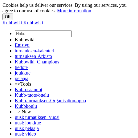
Cookies help us deliver our services. By using our services, you
agree to our use of cookies.
More information
Kubbwiki
Kubbwiki
Kubbwiki
Etusivu
turnauksen-kalenteri
turnauksen-Arkisto
Kubbwiki_Champions
tiedote
joukkue
pelaaja
=>Tools
Kubb-säännöt
Kubb-tuote/ottelu
Kubb-turnauksen-Organisation-apua
Kubbkoulu
=> New
uusi: turnauksen_vuosi
uusi: joukkue
uusi: pelaaja
uusi: video