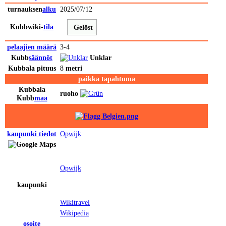
turnauksen
alku
2025/07/12
Kubbwiki-
tila
Gelöst
pelaajien määrä
3-4
Kubb
säännöt
Unklar
Kubb
ala
pituus
8
metri
paikka tapahtuma
Kubb
ala
ruoho
Kubb
maa
kaupunki
tiedot
Opwijk
Opwijk
kaupunki
Wikitravel
Wikipedia
osoite