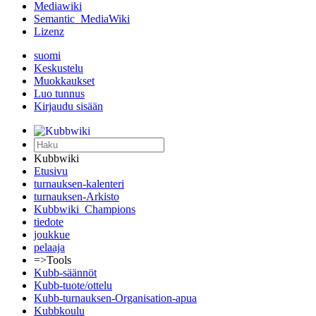
Mediawiki
Semantic_MediaWiki
Lizenz
suomi
Keskustelu
Muokkaukset
Luo tunnus
Kirjaudu sisään
Kubbwiki
Etusivu
turnauksen-kalenteri
turnauksen-Arkisto
Kubbwiki_Champions
tiedote
joukkue
pelaaja
=>Tools
Kubb-säännöt
Kubb-tuote/ottelu
Kubb-turnauksen-Organisation-apua
Kubbkoulu