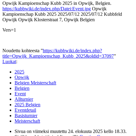
Opwijk Kampioenschap Kubb 2025 in Opwijk, Belgien.
https://kubbwiki.de/index.php/Datei:Event.jpg
Opwijk
Kampioenschap Kubb 2025
2025/07/12
2025/07/12
Kubbfeld
Opwijk
Opwijk
Klosterstraat 7, Opwijk
Belgien
Vers=1
Noudettu kohteesta ”
https://kubbwiki.de/index.php?
title=Opwijk_Kampioenschap_Kubb_2025&oldid=37097
”
Luokat
:
2025
Opwijk
Belgien Meisterschaft
Belgien
Event
Allturnier
2025 Belgien
Eventdetail
Basisturnier
Meisterschaft
Sivua on viimeksi muutettu 24. elokuuta 2025 kello 18.33.