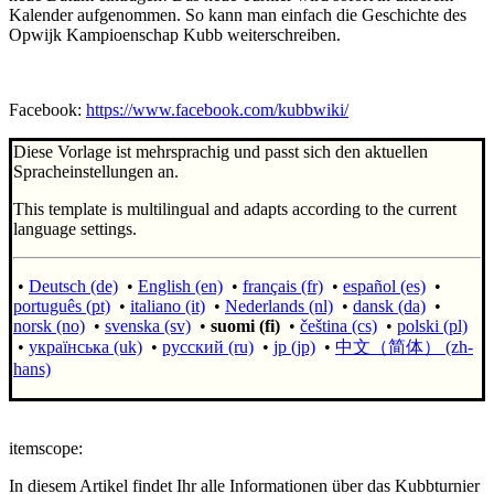
Kalender aufgenommen. So kann man einfach die Geschichte des
Opwijk Kampioenschap Kubb weiterschreiben.
Facebook:
https://www.facebook.com/kubbwiki/
Diese Vorlage ist mehrsprachig und passt sich den aktuellen
Spracheinstellungen an.
This template is multilingual and adapts according to the current
language settings.
•
Deutsch (de)
•
English (en)
•
français (fr)
•
español (es)
•
português (pt)
•
italiano (it)
•
Nederlands (nl)
•
dansk (da)
•
norsk (no)
•
svenska (sv)
•
suomi (fi)
•
čeština (cs)
•
polski (pl)
•
українська (uk)
•
русский (ru)
•
jp (jp)
•
中文（简体）‎ (zh-
hans)
itemscope:
In diesem Artikel findet Ihr alle Informationen über das Kubbturnier