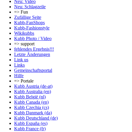
Neu: Video
Neu: Schlagzeile
=> Fun
Zufällige Seite
Kubb-FanShops
Kubb-Fashionstyle
Wikikubbs
Kubb Photo / Video
=> support
fehlendes Ergebnis!!!
Letzte Änderungen
Link us
Links
Gemeinschafts­portal
Hilfe
=> Portale
Kubb Austria (de-at)
Kubb Australia (en)
Kubb België (nl)
Kubb Canada (en)
Kubb Czechia (cs)
Kubb Danmark (da)
Kubb Deutschland (de)
Kubb España (es)
Kubb France (fr)