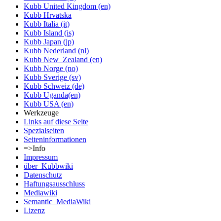
Kubb United Kingdom (en)
Kubb Hrvatska
Kubb Italia (it)
Kubb Island (is)
Kubb Japan (jp)
Kubb Nederland (nl)
Kubb New_Zealand (en)
Kubb Norge (no)
Kubb Sverige (sv)
Kubb Schweiz (de)
Kubb Uganda(en)
Kubb USA (en)
Werkzeuge
Links auf diese Seite
Spezialseiten
Seiten­informationen
=>Info
Impressum
über_Kubbwiki
Datenschutz
Haftungsausschluss
Mediawiki
Semantic_MediaWiki
Lizenz