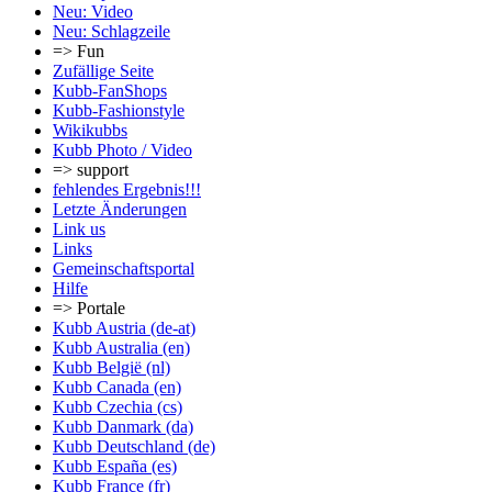
Neu: Video
Neu: Schlagzeile
=> Fun
Zufällige Seite
Kubb-FanShops
Kubb-Fashionstyle
Wikikubbs
Kubb Photo / Video
=> support
fehlendes Ergebnis!!!
Letzte Änderungen
Link us
Links
Gemeinschafts­portal
Hilfe
=> Portale
Kubb Austria (de-at)
Kubb Australia (en)
Kubb België (nl)
Kubb Canada (en)
Kubb Czechia (cs)
Kubb Danmark (da)
Kubb Deutschland (de)
Kubb España (es)
Kubb France (fr)