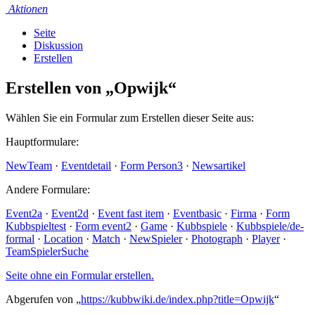
Aktionen
Seite
Diskussion
Erstellen
Erstellen von „Opwijk“
Wählen Sie ein Formular zum Erstellen dieser Seite aus:
Hauptformulare:
NewTeam
·
Eventdetail
·
Form Person3
·
Newsartikel
Andere Formulare:
Event2a
·
Event2d
·
Event fast item
·
Eventbasic
·
Firma
·
Form
Kubbspieltest
·
Form event2
·
Game
·
Kubbspiele
·
Kubbspiele/de-
formal
·
Location
·
Match
·
NewSpieler
·
Photograph
·
Player
·
TeamSpielerSuche
Seite ohne ein Formular erstellen.
Abgerufen von „
https://kubbwiki.de/index.php?title=Opwijk
“