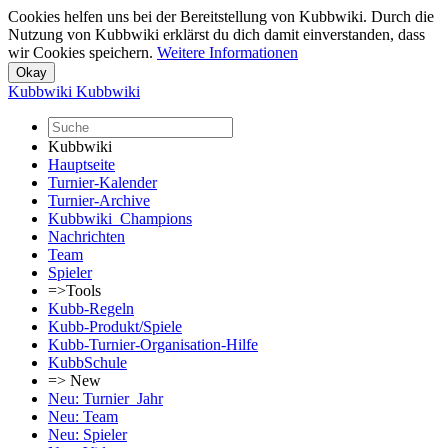
Cookies helfen uns bei der Bereitstellung von Kubbwiki. Durch die
Nutzung von Kubbwiki erklärst du dich damit einverstanden, dass
wir Cookies speichern.
Weitere Informationen
Kubbwiki
Kubbwiki
Kubbwiki
Hauptseite
Turnier-Kalender
Turnier-Archive
Kubbwiki_Champions
Nachrichten
Team
Spieler
=>Tools
Kubb-Regeln
Kubb-Produkt/Spiele
Kubb-Turnier-Organisation-Hilfe
KubbSchule
=> New
Neu: Turnier_Jahr
Neu: Team
Neu: Spieler