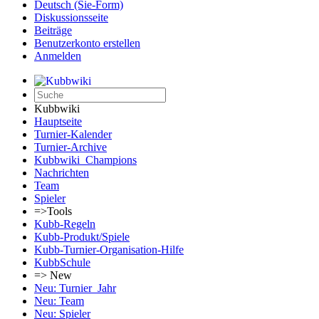
Deutsch (Sie-Form)‎
Diskussionsseite
Beiträge
Benutzerkonto erstellen
Anmelden
Kubbwiki
Hauptseite
Turnier-Kalender
Turnier-Archive
Kubbwiki_Champions
Nachrichten
Team
Spieler
=>Tools
Kubb-Regeln
Kubb-Produkt/Spiele
Kubb-Turnier-Organisation-Hilfe
KubbSchule
=> New
Neu: Turnier_Jahr
Neu: Team
Neu: Spieler