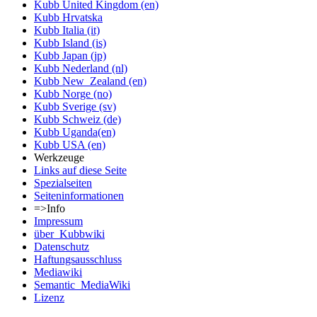
Kubb United Kingdom (en)
Kubb Hrvatska
Kubb Italia (it)
Kubb Island (is)
Kubb Japan (jp)
Kubb Nederland (nl)
Kubb New_Zealand (en)
Kubb Norge (no)
Kubb Sverige (sv)
Kubb Schweiz (de)
Kubb Uganda(en)
Kubb USA (en)
Werkzeuge
Links auf diese Seite
Spezialseiten
Seiten­informationen
=>Info
Impressum
über_Kubbwiki
Datenschutz
Haftungsausschluss
Mediawiki
Semantic_MediaWiki
Lizenz