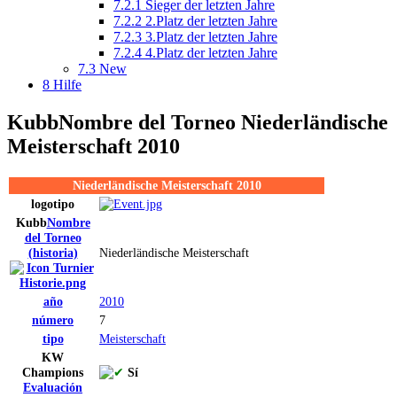
7.2.1
Sieger der letzten Jahre
7.2.2
2.Platz der letzten Jahre
7.2.3
3.Platz der letzten Jahre
7.2.4
4.Platz der letzten Jahre
7.3
New
8
Hilfe
Kubb
Nombre del Torneo
Niederländische
Meisterschaft 2010
Niederländische Meisterschaft 2010
logotipo
Kubb
Nombre
del Torneo
(historia)
Niederländische Meisterschaft
año
2010
número
7
tipo
Meisterschaft
KW
Champions
Sí
Evaluación