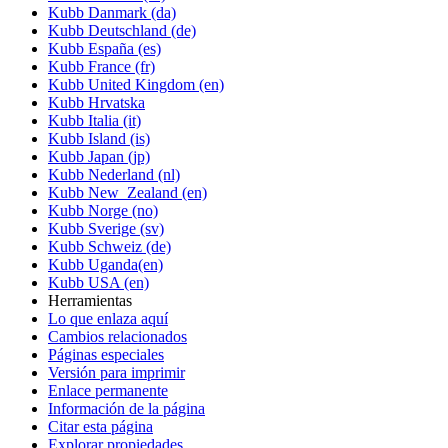
Kubb Danmark (da)
Kubb Deutschland (de)
Kubb España (es)
Kubb France (fr)
Kubb United Kingdom (en)
Kubb Hrvatska
Kubb Italia (it)
Kubb Island (is)
Kubb Japan (jp)
Kubb Nederland (nl)
Kubb New_Zealand (en)
Kubb Norge (no)
Kubb Sverige (sv)
Kubb Schweiz (de)
Kubb Uganda(en)
Kubb USA (en)
Herramientas
Lo que enlaza aquí
Cambios relacionados
Páginas especiales
Versión para imprimir
Enlace permanente
Información de la página
Citar esta página
Explorar propiedades