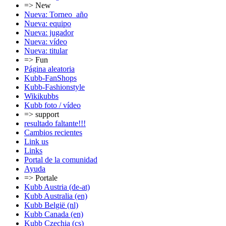
=> New
Nueva: Torneo_año
Nueva: equipo
Nueva: jugador
Nueva: vídeo
Nueva: titular
=> Fun
Página aleatoria
Kubb-FanShops
Kubb-Fashionstyle
Wikikubbs
Kubb foto / vídeo
=> support
resultado faltante!!!
Cambios recientes
Link us
Links
Portal de la comunidad
Ayuda
=> Portale
Kubb Austria (de-at)
Kubb Australia (en)
Kubb België (nl)
Kubb Canada (en)
Kubb Czechia (cs)