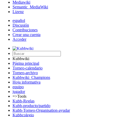
Mediawiki
Semantic_MediaWiki
Lizenz
español
Discusión
Contribuciones
Crear una cuenta
Acceder
Kubbwiki
Página principal
Torneo-calendario
Torneo-archivo
Kubbwiki_Champions
Hoja informativa
equipo
jugador
=>Tools
Kubb-Reglas
Kubb-producto/partido
Kubb-Torneo-Organisation-ayudar
Kubbcolegio