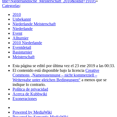
title=Niederländische_Meisterschaft_2010&oldid=19105
»
Categorías
:
2010
Unbekannt
Niederlande Meisterschaft
Niederlande
Event
Allturnier
2010 Niederlande
Eventdetail
Basisturnier
Meisterschaft
Esta página se editó por última vez el 23 ene 2019 a las 00:33.
El contenido está disponible bajo la licencia
Creative
Commons „Namensnennung – nicht kommerziell –
Weitergabe unter gleichen Bedingungen“
a menos que se
indique lo contrario.
Política de privacidad
Acerca de Kubbwiki
Exoneraciones
Powered by MediaWiki
Powered by Semantic-MediaWiki