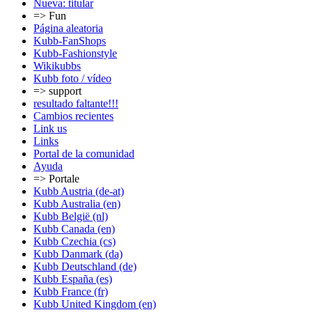
Nueva: titular
=> Fun
Página aleatoria
Kubb-FanShops
Kubb-Fashionstyle
Wikikubbs
Kubb foto / vídeo
=> support
resultado faltante!!!
Cambios recientes
Link us
Links
Portal de la comunidad
Ayuda
=> Portale
Kubb Austria (de-at)
Kubb Australia (en)
Kubb België (nl)
Kubb Canada (en)
Kubb Czechia (cs)
Kubb Danmark (da)
Kubb Deutschland (de)
Kubb España (es)
Kubb France (fr)
Kubb United Kingdom (en)