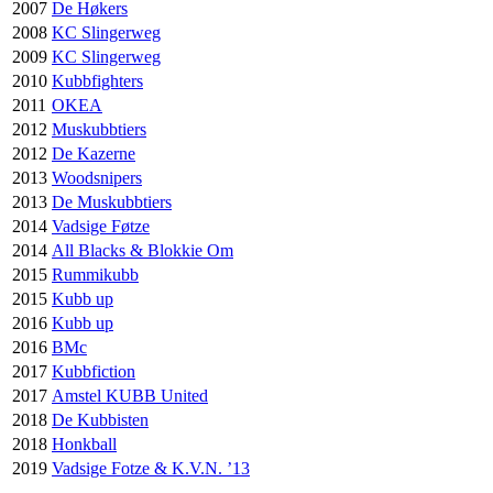
2007
De Høkers
2008
KC Slingerweg
2009
KC Slingerweg
2010
Kubbfighters
2011
OKEA
2012
Muskubbtiers
2012
De Kazerne
2013
Woodsnipers
2013
De Muskubbtiers
2014
Vadsige Føtze
2014
All Blacks & Blokkie Om
2015
Rummikubb
2015
Kubb up
2016
Kubb up
2016
BMc
2017
Kubbfiction
2017
Amstel KUBB United
2018
De Kubbisten
2018
Honkball
2019
Vadsige Fotze & K.V.N. ’13