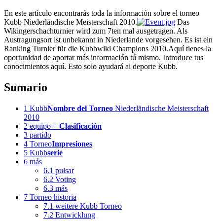
En este artículo encontrarás toda la información sobre el torneo
Kubb Niederländische Meisterschaft 2010.
Das
Wikingerschachturnier wird zum 7ten mal ausgetragen. Als
Austragungsort ist unbekannt in Niederlande vorgesehen. Es ist ein
Ranking Turnier für die Kubbwiki Champions 2010.Aquí tienes la
oportunidad de aportar más información tú mismo. Introduce tus
conocimientos aquí. Esto solo ayudará al deporte Kubb.
Sumario
1
Kubb
Nombre del Torneo
Niederländische Meisterschaft
2010
2
equipo +
Clasificación
3
partido
4
Torneo
Impresiones
5
Kubb
serie
6
más
6.1
pulsar
6.2
Voting
6.3
más
7
Torneo historia
7.1
weitere Kubb Torneo
7.2
Entwicklung