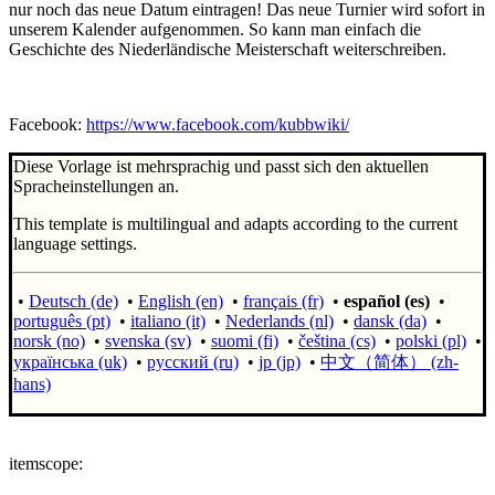
nur noch das neue Datum eintragen! Das neue Turnier wird sofort in
unserem Kalender aufgenommen. So kann man einfach die
Geschichte des Niederländische Meisterschaft weiterschreiben.
Facebook:
https://www.facebook.com/kubbwiki/
Diese Vorlage ist mehrsprachig und passt sich den aktuellen
Spracheinstellungen an.
This template is multilingual and adapts according to the current
language settings.
•
Deutsch (de)
•
English (en)
•
français (fr)
•
español (es)
•
português (pt)
•
italiano (it)
•
Nederlands (nl)
•
dansk (da)
•
norsk (no)
•
svenska (sv)
•
suomi (fi)
•
čeština (cs)
•
polski (pl)
•
українська (uk)
•
русский (ru)
•
jp (jp)
•
中文（简体）‎ (zh-
hans)
itemscope: