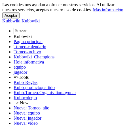
Las cookies nos ayudan a ofrecer nuestros servicios. Al utilizar
nuestros servicios, aceptas nuestro uso de cookies.
Más información
Kubbwiki
Kubbwiki
Kubbwiki
Página principal
Torneo-calendario
Torneo-archivo
Kubbwiki_Champions
Hoja informativa
equipo
jugador
=>Tools
Kubb-Reglas
Kubb-producto/partido
Kubb-Torneo-Organisation-ayudar
Kubbcolegio
=> New
Nueva: Torneo_año
Nueva: equipo
Nueva: jugador
Nueva: vídeo