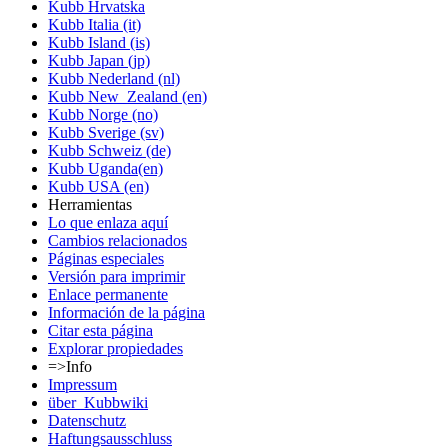
Kubb Hrvatska
Kubb Italia (it)
Kubb Island (is)
Kubb Japan (jp)
Kubb Nederland (nl)
Kubb New_Zealand (en)
Kubb Norge (no)
Kubb Sverige (sv)
Kubb Schweiz (de)
Kubb Uganda(en)
Kubb USA (en)
Herramientas
Lo que enlaza aquí
Cambios relacionados
Páginas especiales
Versión para imprimir
Enlace permanente
Información de la página
Citar esta página
Explorar propiedades
=>Info
Impressum
über_Kubbwiki
Datenschutz
Haftungsausschluss