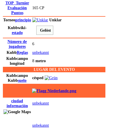
TOP_Turnier
Evaluación
165 CP
Puntos
Torneo
principio
Unklar
Kubbwiki-
Gelöst
estado
Número de
6
jugadores
Kubb
Reglas
unbekannt
Kubb
campo
8
metro
longitud
LUGAR DEL EVENTO
Kubb
campo
césped
Kubb
suelo
ciudad
unbekannt
información
unbekannt