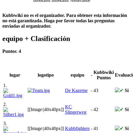
unbekannt
unbekannt
Niederlande
Kubbwiki no es el organizador. Para obtener esta información
no está garantizada. Haga por favor todas las preguntas
enviadas al organizador.
equipo +
Clasificación
Puntos
:
4
Kubbwiki
lugar
logotipo
equipo
-
Evaluaci
Puntos
1.
De Kazerne
-
43
Sí
2.
KC
[[Image:|40x40px]]
-
42
Sí
Slingerweg
3.
[[Image:|40x40px]]
Kubbfighters
-
41
Sí