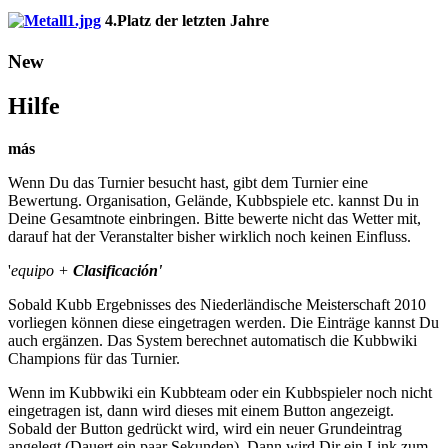
4.Platz der letzten Jahre
New
Hilfe
más
Wenn Du das Turnier besucht hast, gibt dem Turnier eine
Bewertung. Organisation, Gelände, Kubbspiele etc. kannst Du in
Deine Gesamtnote einbringen. Bitte bewerte nicht das Wetter mit,
darauf hat der Veranstalter bisher wirklich noch keinen Einfluss.
'
equipo +
Clasificación'
Sobald Kubb Ergebnisses des Niederländische Meisterschaft 2010
vorliegen können diese eingetragen werden. Die Einträge kannst Du
auch ergänzen. Das System berechnet automatisch die Kubbwiki
Champions für das Turnier.
Wenn im Kubbwiki ein Kubbteam oder ein Kubbspieler noch nicht
eingetragen ist, dann wird dieses mit einem Button angezeigt.
Sobald der Button gedrückt wird, wird ein neuer Grundeintrag
angelegt (Dauert ein paar Sekunden). Dann wird Dir ein Link zum