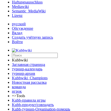
Haftungsausschluss
Mediawiki
Semantic_MediaWiki
Lizenz
русский
Обсуждение
Вклад
Создать учётную запись
Войти
Kubbwiki
Заглавная страница
турнир-календарь
турнир-архив
Kubbwiki_Champions
Новостная рассылка
команда
игрок
=>Tools
Kubb-правила игры
Kubb-продукт/совпадать
Kubb-турнир-Organisation-помощь