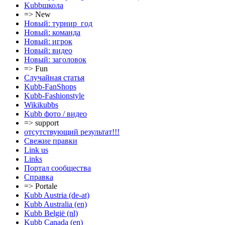
Kubbшкола
=> New
Новый: турнир_год
Новый: команда
Новый: игрок
Новый: видео
Новый: заголовок
=> Fun
Случайная статья
Kubb-FanShops
Kubb-Fashionstyle
Wikikubbs
Kubb фото / видео
=> support
отсутствующий результат!!!
Свежие правки
Link us
Links
Портал сообщества
Справка
=> Portale
Kubb Austria (de-at)
Kubb Australia (en)
Kubb België (nl)
Kubb Canada (en)