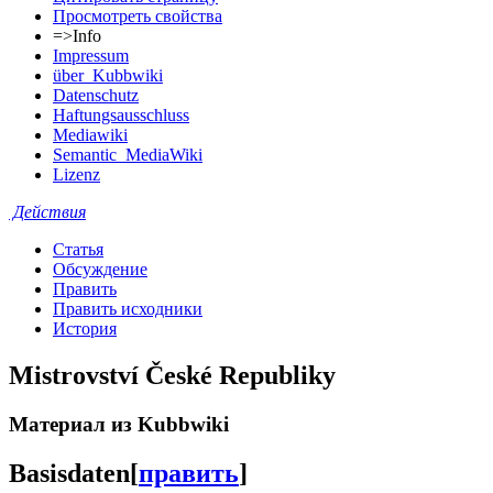
Просмотреть свойства
=>Info
Impressum
über_Kubbwiki
Datenschutz
Haftungsausschluss
Mediawiki
Semantic_MediaWiki
Lizenz
Действия
Статья
Обсуждение
Править
Править исходники
История
Mistrovství České Republiky
Материал из Kubbwiki
Basisdaten
[
править
]