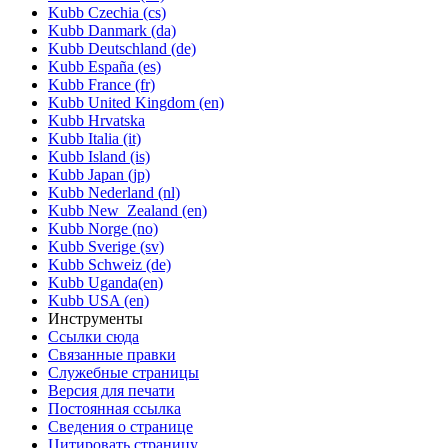
Kubb Czechia (cs)
Kubb Danmark (da)
Kubb Deutschland (de)
Kubb España (es)
Kubb France (fr)
Kubb United Kingdom (en)
Kubb Hrvatska
Kubb Italia (it)
Kubb Island (is)
Kubb Japan (jp)
Kubb Nederland (nl)
Kubb New_Zealand (en)
Kubb Norge (no)
Kubb Sverige (sv)
Kubb Schweiz (de)
Kubb Uganda(en)
Kubb USA (en)
Инструменты
Ссылки сюда
Связанные правки
Служебные страницы
Версия для печати
Постоянная ссылка
Сведения о странице
Цитировать страницу