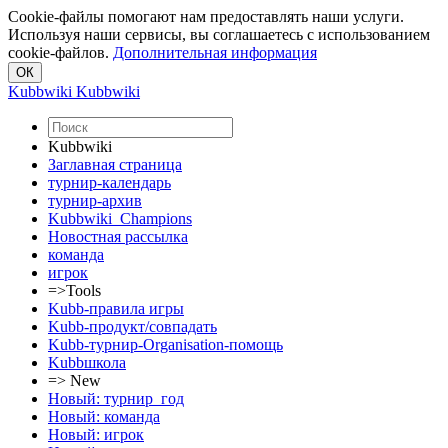
Cookie-файлы помогают нам предоставлять наши услуги.
Используя наши сервисы, вы соглашаетесь с использованием
cookie-файлов.
Дополнительная информация
Kubbwiki
Kubbwiki
Kubbwiki
Заглавная страница
турнир-календарь
турнир-архив
Kubbwiki_Champions
Новостная рассылка
команда
игрок
=>Tools
Kubb-правила игры
Kubb-продукт/совпадать
Kubb-турнир-Organisation-помощь
Kubbшкола
=> New
Новый: турнир_год
Новый: команда
Новый: игрок