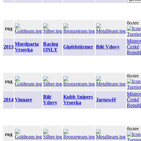
более
год
Mistro
Mordparta
Racing
2013
Gipfelstürmer
Bílé Vdovy
České
Vrsovka
ONLY
Repub
более
год
Mistro
Bílé
Kubb Snipers
2014
Vinnare
Jarozwěř
České
Vdovy
Vrsovka
Repub
более
год