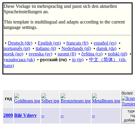
Diese Vorlage ist mehrsprachig und passt sich den aktuellen
Spracheinstellungen an.
This template is multilingual and adapts according to the current
language settings.
•
Deutsch (de)
•
English (en)
•
français (fr)
•
español (es)
•
português (pt)
•
italiano (it)
•
Nederlands (nl)
•
dansk (da)
•
norsk (no)
•
svenska (sv)
•
suomi (fi)
•
čeština (cs)
•
polski (pl)
•
українська (uk)
•
русский (ru)
•
jp (jp)
•
中文（简体）‎ (zh-
hans)
более
год
тур
2009
Bílé Vdovy
--
--
--
го
добав