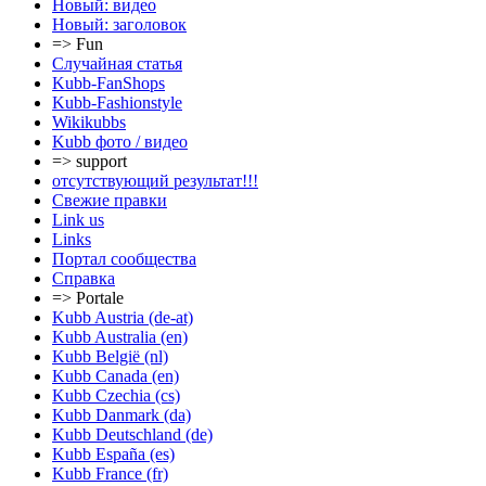
Новый: видео
Новый: заголовок
=> Fun
Случайная статья
Kubb-FanShops
Kubb-Fashionstyle
Wikikubbs
Kubb фото / видео
=> support
отсутствующий результат!!!
Свежие правки
Link us
Links
Портал сообщества
Справка
=> Portale
Kubb Austria (de-at)
Kubb Australia (en)
Kubb België (nl)
Kubb Canada (en)
Kubb Czechia (cs)
Kubb Danmark (da)
Kubb Deutschland (de)
Kubb España (es)
Kubb France (fr)