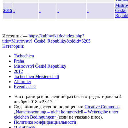
Mistro
2015
-
-
-
-
České
Repub
Источник —
https://kubbwiki.de/index.php?
title=Mistrovství_České_Republiky&oldid=6205
Категории
:
Tschechien
Praha
Mistrovství České Republiky
2012
Tschechien Meisterschaft
Allturnier
Eventbasic2
Эта страница в последний раз была отредактирована 4
ноября 2018 в 23:17.
Содержание доступно по лицензии
Creative Commons
„Namensnennung – nicht kommerziell – Weitergabe unter
gleichen Bedingungen“
(если не указано иное).
Политика конфиденциальности
О Kubbwiki