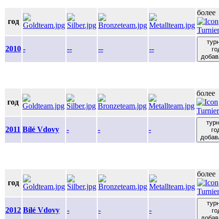
более
год
тур
2010
-
--
--
--
го
добав
более
год
тур
2011
Bílé Vdovy
-
-
-
го
добав
более
год
тур
2012
Bílé Vdovy
-
-
-
го
добав