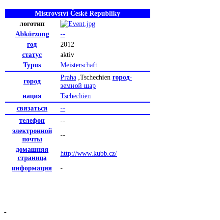
Mistrovství České Republiky
логотип
Abkürzung
--
год
2012
статус
aktiv
Typus
Meisterschaft
Praha
,Tschechien
город
-
город
земной шар
нация
Tschechien
связаться
--
телефон
--
электронной
--
почты
домашняя
http://www.kubb.cz/
страница
информация
-
-