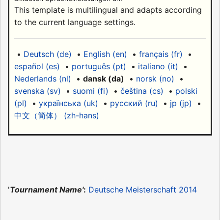
This template is multilingual and adapts according
to the current language settings.
•
Deutsch (de)
•
English (en)
•
français (fr)
•
español (es)
•
português (pt)
•
italiano (it)
•
Nederlands (nl)
•
dansk (da)
•
norsk (no)
•
svenska (sv)
•
suomi (fi)
•
čeština (cs)
•
polski
(pl)
•
українська (uk)
•
русский (ru)
•
jp (jp)
•
中文（简体）‎ (zh-hans)
'
Tournament Name'
:
Deutsche Meisterschaft 2014