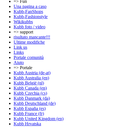
=> Fun
Una pagina a caso
Kubb-FanShops
Kubb-Fashionstyle
Wikikubbs
Kubb foto / video
=> support
risultato mancante!!!
Ultime modifiche
Link us
Links
Portale comunità
Aiuto
=> Portale
Kubb Austria (de-at)
Kubb Australia (en)
Kubb België (nl)
Kubb Canada (en)
Kubb Czechia (cs)
Kubb Danmark (da)
Kubb Deutschland (de)
Kubb España (es)
Kubb France (fr)
Kubb United Kingdom (en)
Kubb Hrvatska