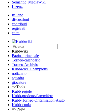
Semantic_MediaWiki
Lizenz
italiano
discussioni
contributi
registrati
entra
Kubbwiki
Pagina principale
Torneo-calendario
Torneo-Archivio
Kubbwiki_Champions
notiziario
squadra
giocatore
=>Tools
Kubb-regole
Kubb-prodotto/fiammifero
Kubb-Torneo-Organisation-Aiuto
Kubbscuola
=> New