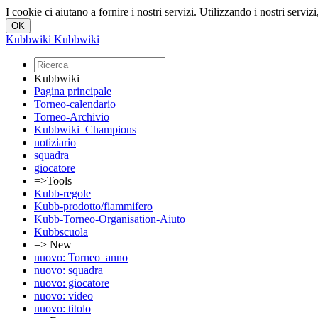
I cookie ci aiutano a fornire i nostri servizi. Utilizzando i nostri servizi
Kubbwiki
Kubbwiki
Kubbwiki
Pagina principale
Torneo-calendario
Torneo-Archivio
Kubbwiki_Champions
notiziario
squadra
giocatore
=>Tools
Kubb-regole
Kubb-prodotto/fiammifero
Kubb-Torneo-Organisation-Aiuto
Kubbscuola
=> New
nuovo: Torneo_anno
nuovo: squadra
nuovo: giocatore
nuovo: video
nuovo: titolo