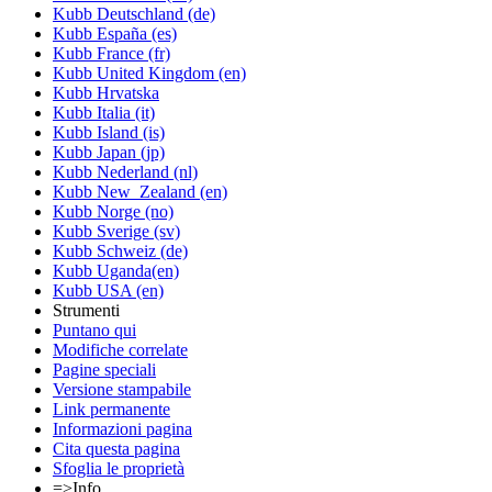
Kubb Deutschland (de)
Kubb España (es)
Kubb France (fr)
Kubb United Kingdom (en)
Kubb Hrvatska
Kubb Italia (it)
Kubb Island (is)
Kubb Japan (jp)
Kubb Nederland (nl)
Kubb New_Zealand (en)
Kubb Norge (no)
Kubb Sverige (sv)
Kubb Schweiz (de)
Kubb Uganda(en)
Kubb USA (en)
Strumenti
Puntano qui
Modifiche correlate
Pagine speciali
Versione stampabile
Link permanente
Informazioni pagina
Cita questa pagina
Sfoglia le proprietà
=>Info