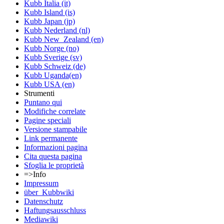
Kubb Italia (it)
Kubb Island (is)
Kubb Japan (jp)
Kubb Nederland (nl)
Kubb New_Zealand (en)
Kubb Norge (no)
Kubb Sverige (sv)
Kubb Schweiz (de)
Kubb Uganda(en)
Kubb USA (en)
Strumenti
Puntano qui
Modifiche correlate
Pagine speciali
Versione stampabile
Link permanente
Informazioni pagina
Cita questa pagina
Sfoglia le proprietà
=>Info
Impressum
über_Kubbwiki
Datenschutz
Haftungsausschluss
Mediawiki