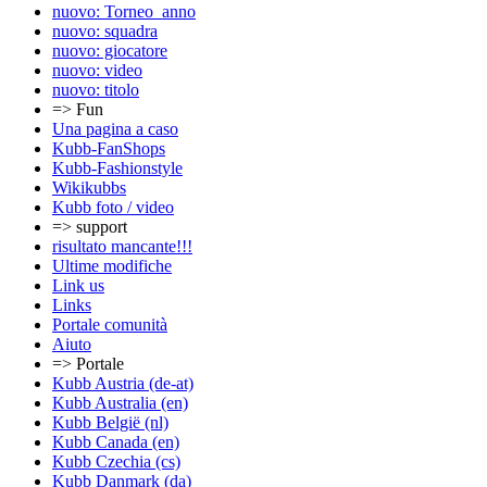
nuovo: Torneo_anno
nuovo: squadra
nuovo: giocatore
nuovo: video
nuovo: titolo
=> Fun
Una pagina a caso
Kubb-FanShops
Kubb-Fashionstyle
Wikikubbs
Kubb foto / video
=> support
risultato mancante!!!
Ultime modifiche
Link us
Links
Portale comunità
Aiuto
=> Portale
Kubb Austria (de-at)
Kubb Australia (en)
Kubb België (nl)
Kubb Canada (en)
Kubb Czechia (cs)
Kubb Danmark (da)