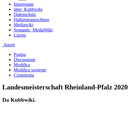
Impressum
über_Kubbwiki
Datenschutz
Haftungsausschluss
Mediawiki
Semantic_MediaWiki
Lizenz
Azioni
Pagina
Discussione
Modifica
Modifica sorgente
Cronologia
Landesmeisterschaft Rheinland-Pfalz 2020
Da Kubbwiki.