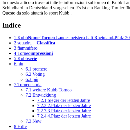
In questo articolo troverai tutte le informazioni sul torneo di Kubb L
Schindhard in Deutschland vorgesehen. Es ist ein Ranking Turnier für
Questo da solo aiuterà lo sport Kubb..
Indice
1
Kubb
Nome Torneo
Landesmeisterschaft Rheinland-Pfalz 2
2
squadra +
Classifica
3
fiammifero
4
Torneo
impressioni
5
Kubb
serie
6
più
6.1
premere
6.2
Voting
6.3
più
7
Torneo storia
7.1
weitere Kubb Torneo
7.2
Entwicklung
7.2.1
Sieger der letzten Jahre
7.2.2
2.Platz der letzten Jahre
7.2.3
3.Platz der letzten Jahre
7.2.4
4.Platz der letzten Jahre
7.3
New
8
Hilfe