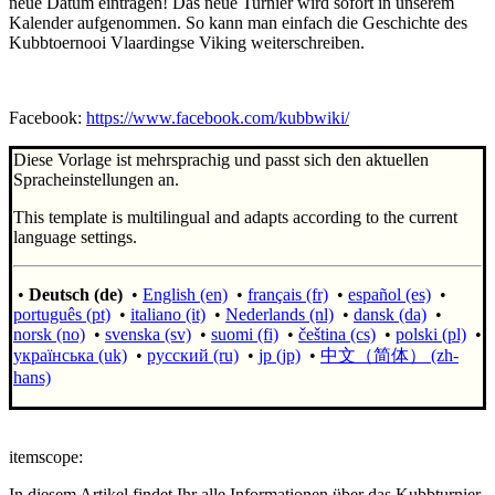
neue Datum eintragen! Das neue Turnier wird sofort in unserem
Kalender aufgenommen. So kann man einfach die Geschichte des
Kubbtoernooi Vlaardingse Viking weiterschreiben.
Facebook:
https://www.facebook.com/kubbwiki/
Diese Vorlage ist mehrsprachig und passt sich den aktuellen
Spracheinstellungen an.
This template is multilingual and adapts according to the current
language settings.
•
Deutsch (de)
•
English (en)
•
français (fr)
•
español (es)
•
português (pt)
•
italiano (it)
•
Nederlands (nl)
•
dansk (da)
•
norsk (no)
•
svenska (sv)
•
suomi (fi)
•
čeština (cs)
•
polski (pl)
•
українська (uk)
•
русский (ru)
•
jp (jp)
•
中文（简体）‎ (zh-
hans)
itemscope:
In diesem Artikel findet Ihr alle Informationen über das Kubbturnier