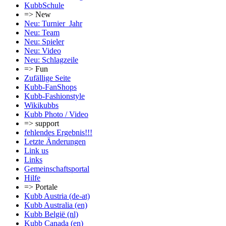
KubbSchule
=> New
Neu: Turnier_Jahr
Neu: Team
Neu: Spieler
Neu: Video
Neu: Schlagzeile
=> Fun
Zufällige Seite
Kubb-FanShops
Kubb-Fashionstyle
Wikikubbs
Kubb Photo / Video
=> support
fehlendes Ergebnis!!!
Letzte Änderungen
Link us
Links
Gemeinschafts­portal
Hilfe
=> Portale
Kubb Austria (de-at)
Kubb Australia (en)
Kubb België (nl)
Kubb Canada (en)