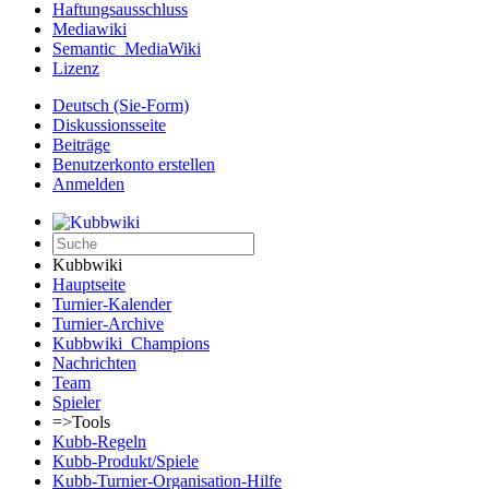
Haftungsausschluss
Mediawiki
Semantic_MediaWiki
Lizenz
Deutsch (Sie-Form)‎
Diskussionsseite
Beiträge
Benutzerkonto erstellen
Anmelden
Kubbwiki
Hauptseite
Turnier-Kalender
Turnier-Archive
Kubbwiki_Champions
Nachrichten
Team
Spieler
=>Tools
Kubb-Regeln
Kubb-Produkt/Spiele
Kubb-Turnier-Organisation-Hilfe