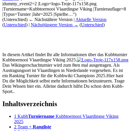
|dummy_event2=2 |Logo=logo-Troje-117x158.png
|Turniername=Kubbtoernooi Vlaardingse Viking |Turnierauflage=8
|Typus=Turnier |Jahr=2025 |Spielbe…“)
(Unterschied) ← Nächstältere Version |
Aktuelle Version
(
Unterschied
) |
Nächstjüngere Version →
(
Unterschied
)
In diesem Artikel findet Ihr alle Informationen über das Kubbturnier
Kubbtoernooi Vlaardingse Viking 2025.
Das Wikingerschachturnier wird zum 8ten mal ausgetragen. Als
Austragungsort ist Vlaardingen in Niederlande vorgesehen. Es ist
ein Ranking Turnier für die Kubbwiki Champions 2025.Hier hast
Du die Möglichkeit selbst mehr Informationen beizusteuern. Trage
Dein Wissen hier ein. Alleine dadurch hilfst Du schon dem Kubb-
Sport..
Inhaltsverzeichnis
1
Kubb
Turniername
Kubbtoernooi Vlaardingse Viking
2025
2
Team +
Rangliste