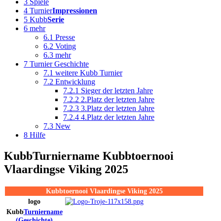
3
Spiele
4
Turnier
Impressionen
5
Kubb
Serie
6
mehr
6.1
Presse
6.2
Voting
6.3
mehr
7
Turnier Geschichte
7.1
weitere Kubb Turnier
7.2
Entwicklung
7.2.1
Sieger der letzten Jahre
7.2.2
2.Platz der letzten Jahre
7.2.3
3.Platz der letzten Jahre
7.2.4
4.Platz der letzten Jahre
7.3
New
8
Hilfe
Kubb
Turniername
Kubbtoernooi
Vlaardingse Viking 2025
Kubbtoernooi Vlaardingse Viking 2025
logo
Kubb
Turniername
(Geschichte)