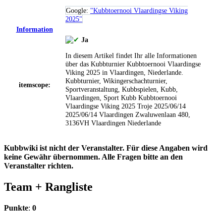
Google:
"Kubbtoernooi Vlaardingse Viking
2025"
Information
Ja
In diesem Artikel findet Ihr alle Informationen
über das Kubbturnier Kubbtoernooi Vlaardingse
Viking 2025 in Vlaardingen, Niederlande.
Kubbturnier, Wikingerschachturnier,
itemscope:
Sportveranstaltung, Kubbspielen, Kubb,
Vlaardingen, Sport
Kubb
Kubbtoernooi
Vlaardingse Viking 2025
Troje
2025/06/14
2025/06/14
Vlaardingen
Zwaluwenlaan 480,
3136VH Vlaardingen
Niederlande
Kubbwiki ist nicht der Veranstalter. Für diese Angaben wird
keine Gewähr übernommen. Alle Fragen bitte an den
Veranstalter richten.
Team +
Rangliste
Punkte
:
0