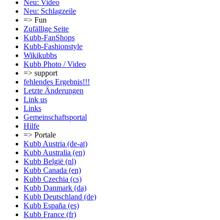
Neu: Video
Neu: Schlagzeile
=> Fun
Zufällige Seite
Kubb-FanShops
Kubb-Fashionstyle
Wikikubbs
Kubb Photo / Video
=> support
fehlendes Ergebnis!!!
Letzte Änderungen
Link us
Links
Gemeinschafts­portal
Hilfe
=> Portale
Kubb Austria (de-at)
Kubb Australia (en)
Kubb België (nl)
Kubb Canada (en)
Kubb Czechia (cs)
Kubb Danmark (da)
Kubb Deutschland (de)
Kubb España (es)
Kubb France (fr)