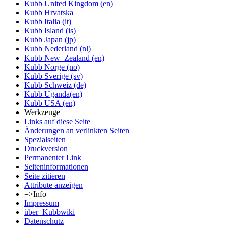
Kubb United Kingdom (en)
Kubb Hrvatska
Kubb Italia (it)
Kubb Island (is)
Kubb Japan (jp)
Kubb Nederland (nl)
Kubb New_Zealand (en)
Kubb Norge (no)
Kubb Sverige (sv)
Kubb Schweiz (de)
Kubb Uganda(en)
Kubb USA (en)
Werkzeuge
Links auf diese Seite
Änderungen an verlinkten Seiten
Spezialseiten
Druckversion
Permanenter Link
Seiten­informationen
Seite zitieren
Attribute anzeigen
=>Info
Impressum
über_Kubbwiki
Datenschutz