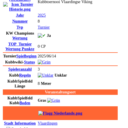
Kubbtoernooi Vlaardingse Viking
Jahr
2025
Nummer
8
Typ
Turnier
KW Champions
Ja
Wertung
TOP_Turnier
0 CP
Wertung
Punkte
Turnier
Spielbeginn
2025/06/14
Kubbwiki-
Status
Spieleranzahl
3
Kubb
Regeln
Unklar
Kubb
Spielfeld
8
Meter
Länge
Veranstaltungsort
Kubb
Spielfeld
Gras
Kubb
Boden
Stadt
Information
Vlaardingen