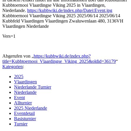
Kubbtoernooi Vlaardingse Viking 2025 in Vlaardingen,
Niederlande.
https://kubbwiki.de/index.php/Datei:Event.jpg
Kubbtoernooi Vlaardingse Viking 2025
2025/06/14
2025/06/14
Kubbfeld Vlaardingen
Vlaardingen
Zwaluwenlaan 480, 3136VH
Vlaardingen
Niederlande
Vers=1
Abgerufen von „
https://kubbwiki.de/index.php?
title=Kubbtoernooi_Vlaardingse_Viking_2025&oldid=36179
“
Kategorien
:
2025
Vlaardingen
Niederlande Turnier
Niederlande
Event
Allturnier
2025 Niederlande
Eventdetail
Basisturnier
Turnier