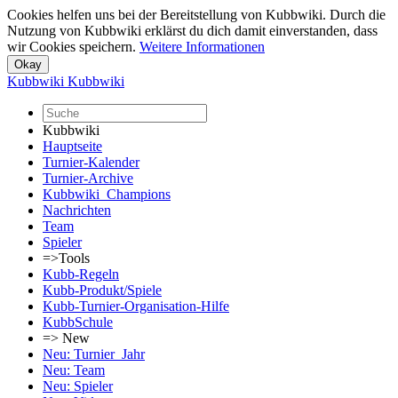
Cookies helfen uns bei der Bereitstellung von Kubbwiki. Durch die
Nutzung von Kubbwiki erklärst du dich damit einverstanden, dass
wir Cookies speichern.
Weitere Informationen
Kubbwiki
Kubbwiki
Kubbwiki
Hauptseite
Turnier-Kalender
Turnier-Archive
Kubbwiki_Champions
Nachrichten
Team
Spieler
=>Tools
Kubb-Regeln
Kubb-Produkt/Spiele
Kubb-Turnier-Organisation-Hilfe
KubbSchule
=> New
Neu: Turnier_Jahr
Neu: Team
Neu: Spieler