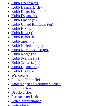
Kubb Czechia (cs)
Kubb Danmark (da)
Kubb Deutschland (de)
Kubb España (es)
Kubb France (fr)
Kubb United Kingdom (en)
Kubb Hrvatska
Kubb Italia (it)
Kubb Island (is)
Kubb Japan (jp)
Kubb Nederland (nl)
Kubb New_Zealand (en)
Kubb Norge (no)
Kubb Sverige (sv)
Kubb Schweiz (de)
Kubb Uganda(en)
Kubb USA (en)
Werkzeuge
Links auf diese Seite
Änderungen an verlinkten Seiten
Spezialseiten
Druckversion
Permanenter Link
Seiten­informationen
Seite zitieren