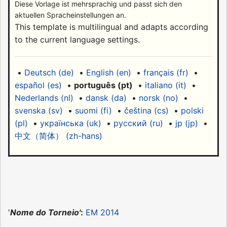
Diese Vorlage ist mehrsprachig und passt sich den
aktuellen Spracheinstellungen an.
This template is multilingual and adapts according
to the current language settings.
•
Deutsch (de)
•
English (en)
•
français (fr)
•
español (es)
•
português (pt)
•
italiano (it)
•
Nederlands (nl)
•
dansk (da)
•
norsk (no)
•
svenska (sv)
•
suomi (fi)
•
čeština (cs)
•
polski
(pl)
•
українська (uk)
•
русский (ru)
•
jp (jp)
•
中文（简体）‎ (zh-hans)
'
Nome do Torneio'
:
EM 2014