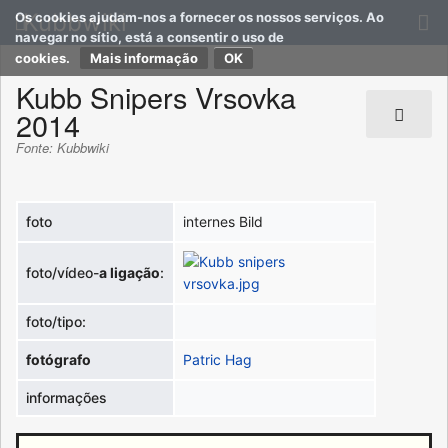
Kubbwiki
Os cookies ajudam-nos a fornecer os nossos serviços. Ao
navegar no sítio, está a consentir o uso de
cookies.
Mais informação
Kubb Snipers Vrsovka
2014
Fonte: Kubbwiki
foto
internes Bild
foto/vídeo-
a ligação
:
foto/tipo:
fotógrafo
Patric Hag
informações