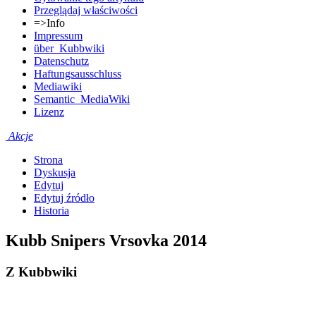
Przeglądaj właściwości
=>Info
Impressum
über_Kubbwiki
Datenschutz
Haftungsausschluss
Mediawiki
Semantic_MediaWiki
Lizenz
Akcje
Strona
Dyskusja
Edytuj
Edytuj źródło
Historia
Kubb Snipers Vrsovka 2014
Z Kubbwiki