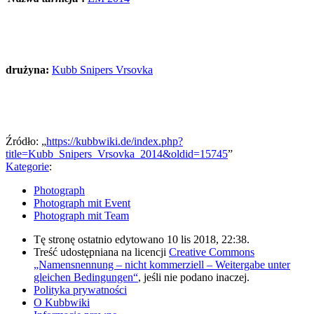
drużyna:
Kubb Snipers Vrsovka
Źródło: „
https://kubbwiki.de/index.php?
title=Kubb_Snipers_Vrsovka_2014&oldid=15745
”
Kategorie
:
Photograph
Photograph mit Event
Photograph mit Team
Tę stronę ostatnio edytowano 10 lis 2018, 22:38.
Treść udostępniana na licencji
Creative Commons
„Namensnennung – nicht kommerziell – Weitergabe unter
gleichen Bedingungen“
, jeśli nie podano inaczej.
Polityka prywatności
O Kubbwiki