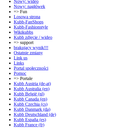
Nowy: wideo
Nowy: nagłówek
=> Fun
Losowa strona
Kubb-FanShops
Kubb-Fashionstyle
Wikikubbs
Kubb zdjęcie / wideo
=> support
brakujący wynik!!!
Ostatnie zmiany
Link us
Links
Portal społeczności
Pomoc
=> Portale
Kubb Austria (de-at)
Kubb Australia (en)
Kubb België (nl)
Kubb Canada (en)
Kubb Czechia (cs)
Kubb Danmark (da)
Kubb Deutschland (de)
Kubb España (es)
Kubb France (fr)