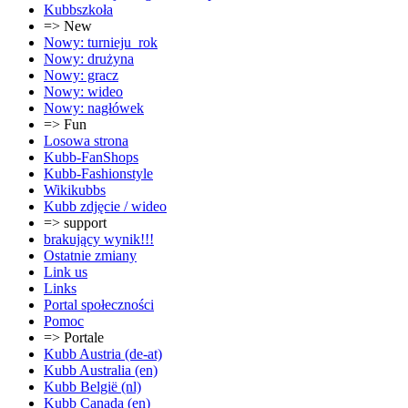
Kubbszkoła
=> New
Nowy: turnieju_rok
Nowy: drużyna
Nowy: gracz
Nowy: wideo
Nowy: nagłówek
=> Fun
Losowa strona
Kubb-FanShops
Kubb-Fashionstyle
Wikikubbs
Kubb zdjęcie / wideo
=> support
brakujący wynik!!!
Ostatnie zmiany
Link us
Links
Portal społeczności
Pomoc
=> Portale
Kubb Austria (de-at)
Kubb Australia (en)
Kubb België (nl)
Kubb Canada (en)