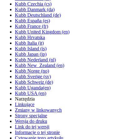
Kubb Czechia (cs)
Kubb Danmark (da)
Kubb Deutschland (de)
Kubb España (es)
Kubb France (fr)
Kubb United Kingdom (en)
Kubb Hrvatska
Kubb Italia (it)
Kubb Island (is)
Kubb Japan (jp)
Kubb Nederland (nl)
Kubb New_Zealand (en)
Kubb Norge (no)
Kubb Sverige (sv)
Kubb Schweiz (de)
Kubb Uganda(en)
Kubb USA (en)
Narzędzia
Linkujące
Zmiany w linkowanych
Strony specjalne
Wersja do druku
Link do tej wersji
Informacje o tej stronie
Cytowanie tego artykułu