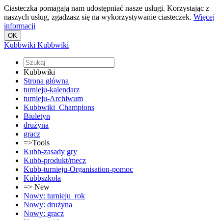
Ciasteczka pomagają nam udostępniać nasze usługi. Korzystając z
naszych usług, zgadzasz się na wykorzystywanie ciasteczek.
Więcej
informacji
Kubbwiki
Kubbwiki
Kubbwiki
Strona główna
turnieju-kalendarz
turnieju-Archiwum
Kubbwiki_Champions
Biuletyn
drużyna
gracz
=>Tools
Kubb-zasady gry
Kubb-produkt/mecz
Kubb-turnieju-Organisation-pomoc
Kubbszkoła
=> New
Nowy: turnieju_rok
Nowy: drużyna
Nowy: gracz