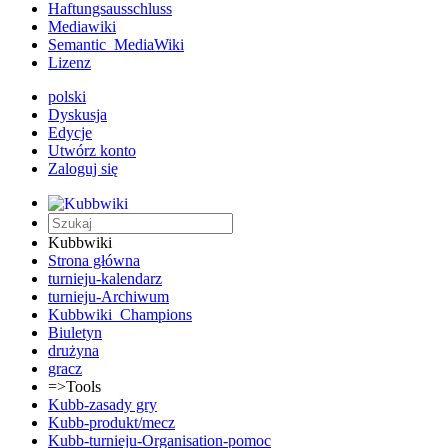
Haftungsausschluss
Mediawiki
Semantic_MediaWiki
Lizenz
polski
Dyskusja
Edycje
Utwórz konto
Zaloguj się
Kubbwiki
Strona główna
turnieju-kalendarz
turnieju-Archiwum
Kubbwiki_Champions
Biuletyn
drużyna
gracz
=>Tools
Kubb-zasady gry
Kubb-produkt/mecz
Kubb-turnieju-Organisation-pomoc