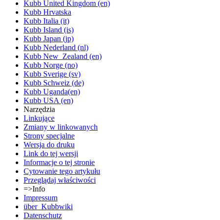
Kubb United Kingdom (en)
Kubb Hrvatska
Kubb Italia (it)
Kubb Island (is)
Kubb Japan (jp)
Kubb Nederland (nl)
Kubb New_Zealand (en)
Kubb Norge (no)
Kubb Sverige (sv)
Kubb Schweiz (de)
Kubb Uganda(en)
Kubb USA (en)
Narzędzia
Linkujące
Zmiany w linkowanych
Strony specjalne
Wersja do druku
Link do tej wersji
Informacje o tej stronie
Cytowanie tego artykułu
Przeglądaj właściwości
=>Info
Impressum
über_Kubbwiki
Datenschutz