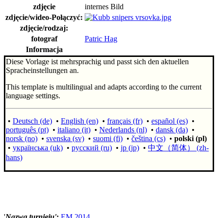
zdjęcie
internes Bild
zdjęcie/wideo-
Połączyć
:
zdjęcie/rodzaj:
fotograf
Patric Hag
Informacja
Diese Vorlage ist mehrsprachig und passt sich den aktuellen
Spracheinstellungen an.
This template is multilingual and adapts according to the current
language settings.
•
Deutsch (de)
•
English (en)
•
français (fr)
•
español (es)
•
português (pt)
•
italiano (it)
•
Nederlands (nl)
•
dansk (da)
•
norsk (no)
•
svenska (sv)
•
suomi (fi)
•
čeština (cs)
•
polski (pl)
•
українська (uk)
•
русский (ru)
•
jp (jp)
•
中文（简体）‎ (zh-
hans)
'
Nazwa turnieju'
:
EM 2014