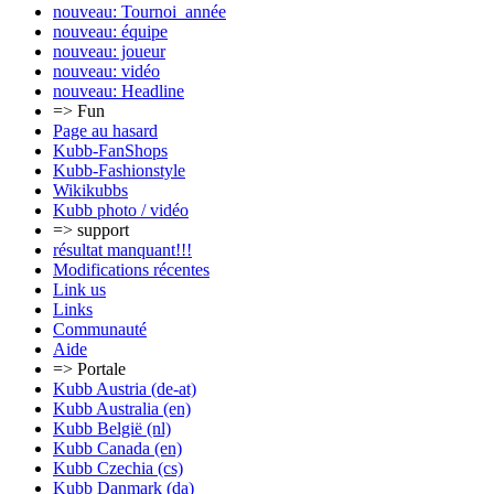
nouveau: Tournoi_année
nouveau: équipe
nouveau: joueur
nouveau: vidéo
nouveau: Headline
=> Fun
Page au hasard
Kubb-FanShops
Kubb-Fashionstyle
Wikikubbs
Kubb photo / vidéo
=> support
résultat manquant!!!
Modifications récentes
Link us
Links
Communauté
Aide
=> Portale
Kubb Austria (de-at)
Kubb Australia (en)
Kubb België (nl)
Kubb Canada (en)
Kubb Czechia (cs)
Kubb Danmark (da)