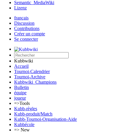
Semantic_MediaWiki
Lizenz
français
Discussion
Contributions
Créer un compte
Se connecter
Kubbwiki
Accueil
Tournoi-Calendrier
Tournoi-Archive
Kubbwiki_Champions
Bulletin
équipe
joueur
=>Tools
Kubb-règles
Kubb-produit/Match
Kubb-Tournoi-Organisation-Aide
Kubbécole
=> New