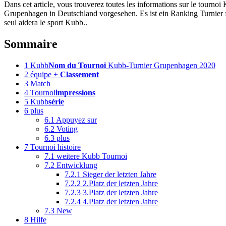
Dans cet article, vous trouverez toutes les informations sur le tour
Grupenhagen in Deutschland vorgesehen. Es ist ein Ranking Turnier f
seul aidera le sport Kubb..
Sommaire
1
Kubb
Nom du Tournoi
Kubb-Turnier Grupenhagen 2020
2
équipe +
Classement
3
Match
4
Tournoi
impressions
5
Kubb
série
6
plus
6.1
Appuyez sur
6.2
Voting
6.3
plus
7
Tournoi histoire
7.1
weitere Kubb Tournoi
7.2
Entwicklung
7.2.1
Sieger der letzten Jahre
7.2.2
2.Platz der letzten Jahre
7.2.3
3.Platz der letzten Jahre
7.2.4
4.Platz der letzten Jahre
7.3
New
8
Hilfe