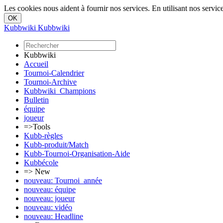
Les cookies nous aident à fournir nos services. En utilisant nos service
Kubbwiki
Kubbwiki
Kubbwiki
Accueil
Tournoi-Calendrier
Tournoi-Archive
Kubbwiki_Champions
Bulletin
équipe
joueur
=>Tools
Kubb-règles
Kubb-produit/Match
Kubb-Tournoi-Organisation-Aide
Kubbécole
=> New
nouveau: Tournoi_année
nouveau: équipe
nouveau: joueur
nouveau: vidéo
nouveau: Headline