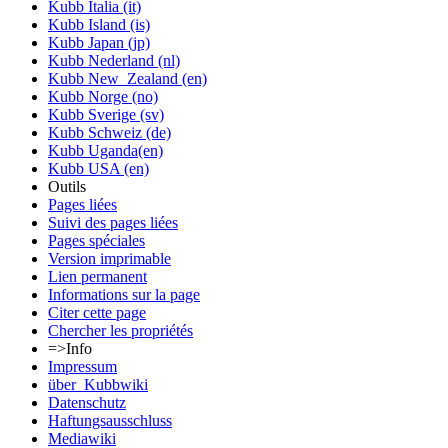
Kubb Italia (it)
Kubb Island (is)
Kubb Japan (jp)
Kubb Nederland (nl)
Kubb New_Zealand (en)
Kubb Norge (no)
Kubb Sverige (sv)
Kubb Schweiz (de)
Kubb Uganda(en)
Kubb USA (en)
Outils
Pages liées
Suivi des pages liées
Pages spéciales
Version imprimable
Lien permanent
Informations sur la page
Citer cette page
Chercher les propriétés
=>Info
Impressum
über_Kubbwiki
Datenschutz
Haftungsausschluss
Mediawiki