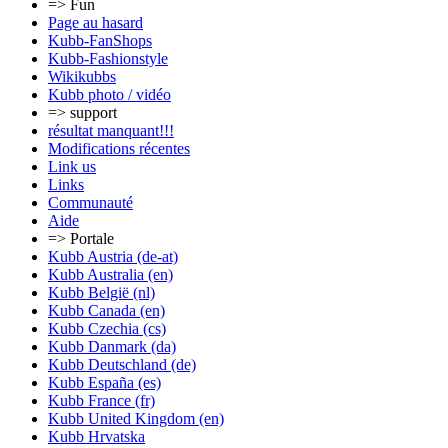
=> Fun
Page au hasard
Kubb-FanShops
Kubb-Fashionstyle
Wikikubbs
Kubb photo / vidéo
=> support
résultat manquant!!!
Modifications récentes
Link us
Links
Communauté
Aide
=> Portale
Kubb Austria (de-at)
Kubb Australia (en)
Kubb België (nl)
Kubb Canada (en)
Kubb Czechia (cs)
Kubb Danmark (da)
Kubb Deutschland (de)
Kubb España (es)
Kubb France (fr)
Kubb United Kingdom (en)
Kubb Hrvatska