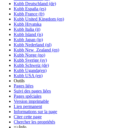
Kubb Deutschland (de)
Kubb España (es)
Kubb France (fr)
Kubb United Kingdom (en)
Kubb Hrvatska
Kubb Italia (it)
Kubb Island (is)
Kubb Japan (jp)
Kubb Nederland (nl)
Kubb New_Zealand (en)
Kubb Norge (no)
Kubb Sverige (sv)
Kubb Schweiz (de)
Kubb Uganda(en)
Kubb USA (en)
Outils
Pages liées
Suivi des pages liées
Pages spéciales
Version imprimable
Lien permanent
Informations sur la page
Citer cette page
Chercher les propriétés
=>Info