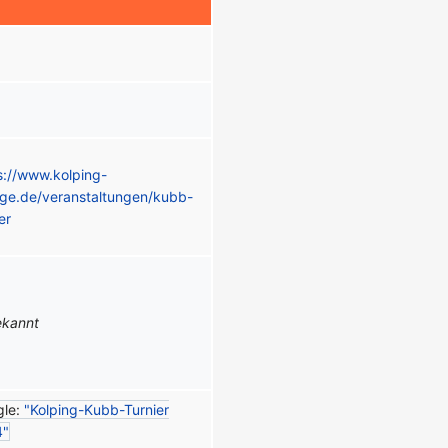
s://www.kolping-
age.de/veranstaltungen/kubb-
er
ekannt
gle:
"Kolping-Kubb-Turnier
4"