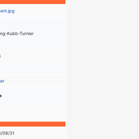
ing-Kubb-Turnier
4
ier
a
P
4/08/31