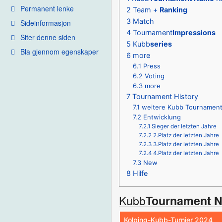
Permanent lenke
2
Team +
Ranking
3
Match
Sideinformasjon
4
Tournament
Impressions
Siter denne siden
5
Kubb
series
Bla gjennom egenskaper
6
more
6.1
Press
6.2
Voting
6.3
more
7
Tournament History
7.1
weitere Kubb Tournamen
7.2
Entwicklung
7.2.1
Sieger der letzten Jahre
7.2.2
2.Platz der letzten Jahre
7.2.3
3.Platz der letzten Jahre
7.2.4
4.Platz der letzten Jahre
7.3
New
8
Hilfe
Kubb
Tournament 
Kolping-Kubb-Turnier 2024