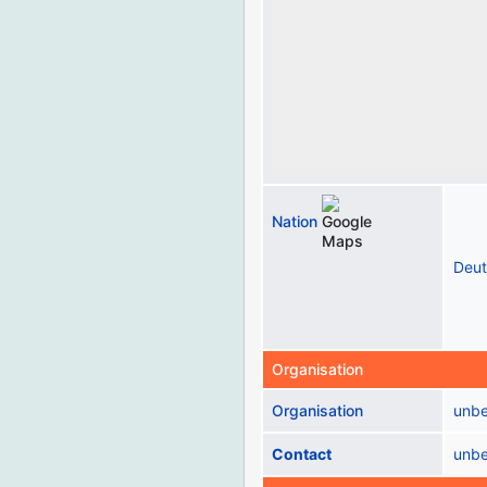
Nation
Deut
Organisation
Organisation
unb
Contact
unb