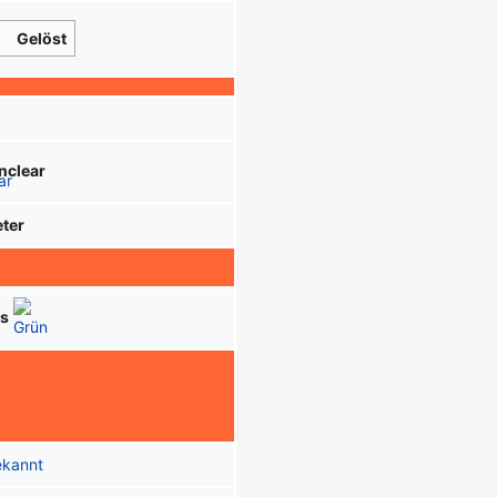
Gelöst
nclear
ter
ss
ekannt