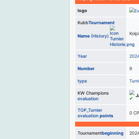
logo
Kubb
Tournament
Kolp
Name
(History)
Year
202
Number
9
type
Turn
KW Champions
J
evaluation
TOP_Turnier
0 C
evaluation
points
Tournament
beginning
202