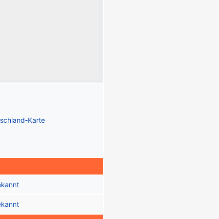
schland-Karte
ekannt
ekannt