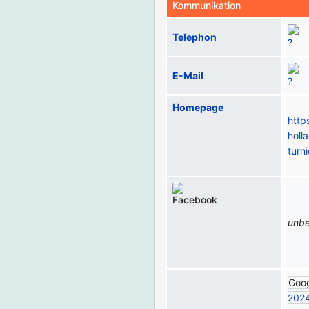
Kommunikation
Telephon
E-Mail
Homepage
http
holl
turni
unb
Goo
202