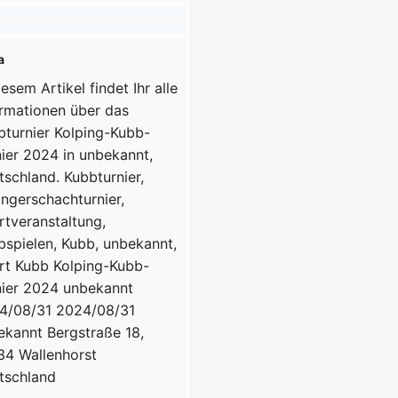
a
iesem Artikel findet Ihr alle
ormationen über das
bturnier Kolping-Kubb-
nier 2024 in unbekannt,
tschland.
Kubbturnier,
ingerschachturnier,
rtveranstaltung,
bspielen, Kubb, unbekannt,
rt
Kubb
Kolping-Kubb-
nier 2024
unbekannt
4/08/31
2024/08/31
ekannt
Bergstraße 18,
34 Wallenhorst
tschland