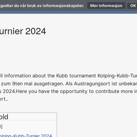
 godtar du vår bruk av informasjonskapsler.
Mer informasjon
urnier 2024
nd all information about the Kubb tournament Kolping-Kubb-Tu
 zum 9ten mal ausgetragen. Als Austragungsort ist unbekann
 2024.Here you have the opportunity to contribute more in
rt..
old
lping-Kubb-Turnier 2024