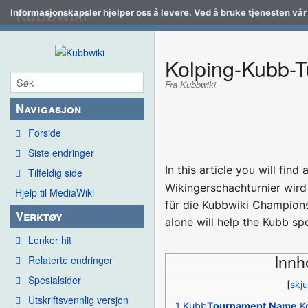
Kubbwiki
Informasjonskapsler hjelper oss å levere. Ved å bruke tjenesten vår
Kolping-Kubb-T
Fra Kubbwiki
Navigasjon
Forside
Siste endringer
In this article you will fi
Tilfeldig side
Wikingerschachturnier wird
Hjelp til MediaWiki
für die Kubbwiki Champions
Verktøy
alone will help the Kubb spo
Lenker hit
Innh
Relaterte endringer
Spesialsider
Utskriftsvennlig versjon
1
Kubb
Tournament Name
Ko