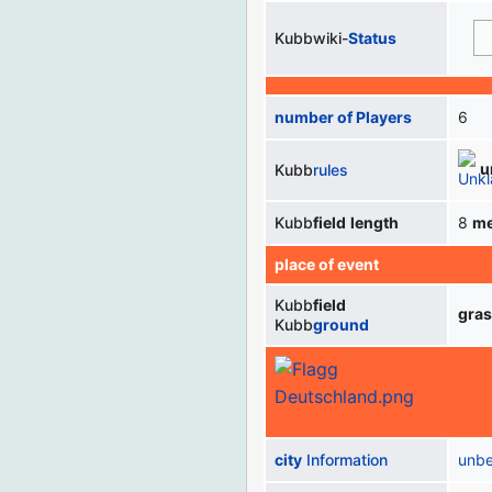
Kubbwiki-
Status
number of Players
6
u
Kubb
rules
Kubb
field
length
8
me
place of event
Kubb
field
gra
Kubb
ground
city
Information
unb