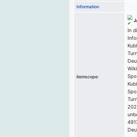
Information
J
In d
Inf
Kub
Tur
Deu
Wik
Spo
itemscope:
Kub
Spo
Tur
202
unb
491
Deu