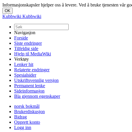
Informasjonskapsler hjelper oss å levere. Ved å bruke tjenesten vår go
Kubbwiki
Kubbwiki
Navigasjon
Forside
Siste endringer
Tilfeldig side
Hjelp til MediaWiki
Verktøy
Lenker hit
Relaterte endringer
Spesialsider
Utskriftsvennlig versjon
Permanent lenke
Sideinformasjon
Bla gjennom egenskaper
norsk bokmål
Brukerdiskusjon
Bidrag
Opprett konto
Logg inn