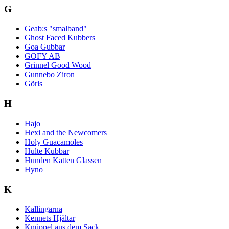
G
Geab:s "smalband"
Ghost Faced Kubbers
Goa Gubbar
GOFY AB
Grinnel Good Wood
Gunnebo Ziron
Görls
H
Hajo
Hexi and the Newcomers
Holy Guacamoles
Hulte Kubbar
Hunden Katten Glassen
Hyno
K
Kallingarna
Kennets Hjältar
Knüppel aus dem Sack