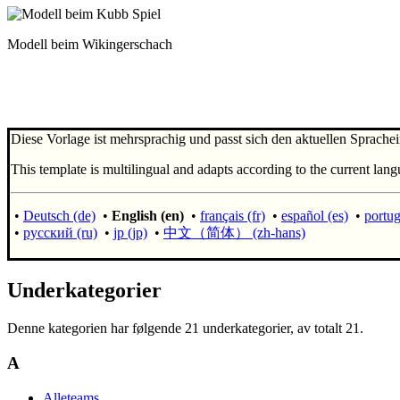
Modell beim Wikingerschach
Diese Vorlage ist mehrsprachig und passt sich den aktuellen Sprachei
This template is multilingual and adapts according to the current lang
•
Deutsch (de)
•
English (en)
•
français (fr)
•
español (es)
•
portug
•
русский (ru)
•
jp (jp)
•
中文（简体）‎ (zh-hans)
Underkategorier
Denne kategorien har følgende 21 underkategorier, av totalt 21.
A
Alleteams