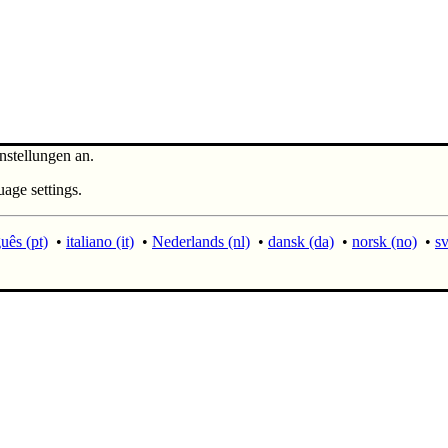
nstellungen an.
uage settings.
uês (pt)
•
italiano (it)
•
Nederlands (nl)
•
dansk (da)
•
norsk (no)
•
sv