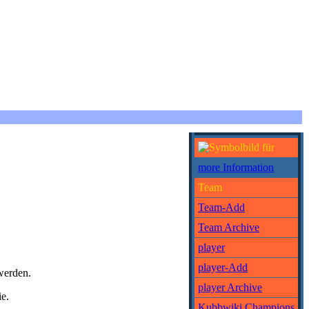
more Information
Team
Team-Add
Team Archive
player
player-Add
werden.
player Archive
ie.
Kubbwiki Champions