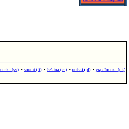
enska (sv)
•
suomi (fi)
•
čeština (cs)
•
polski (pl)
•
українська (uk)