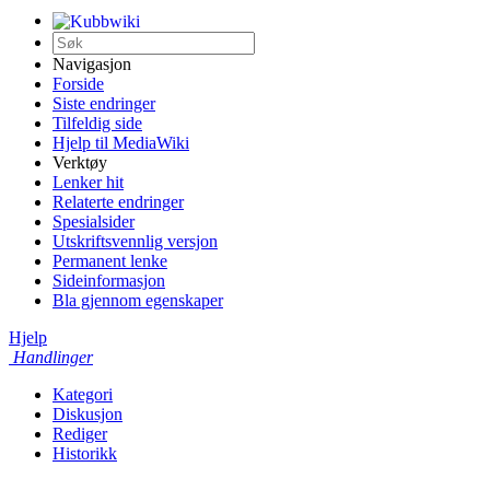
Navigasjon
Forside
Siste endringer
Tilfeldig side
Hjelp til MediaWiki
Verktøy
Lenker hit
Relaterte endringer
Spesialsider
Utskriftsvennlig versjon
Permanent lenke
Sideinformasjon
Bla gjennom egenskaper
Hjelp
Handlinger
Kategori
Diskusjon
Rediger
Historikk