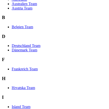
Australien Team
Austria Team
B
Belgien Team
D
Deutschland Team
Dänemark Team
F
Frankreich Team
H
Hrvatska Team
I
Island Team