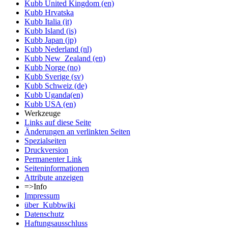
Kubb United Kingdom (en)
Kubb Hrvatska
Kubb Italia (it)
Kubb Island (is)
Kubb Japan (jp)
Kubb Nederland (nl)
Kubb New_Zealand (en)
Kubb Norge (no)
Kubb Sverige (sv)
Kubb Schweiz (de)
Kubb Uganda(en)
Kubb USA (en)
Werkzeuge
Links auf diese Seite
Änderungen an verlinkten Seiten
Spezialseiten
Druckversion
Permanenter Link
Seiten­informationen
Attribute anzeigen
=>Info
Impressum
über_Kubbwiki
Datenschutz
Haftungsausschluss