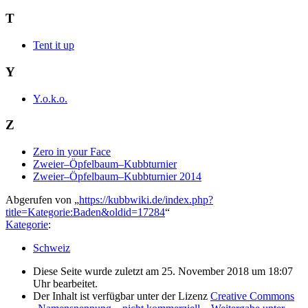
T
Tent it up
Y
Y.o.k.o.
Z
Zero in your Face
Zweier–Öpfelbaum–Kubbturnier
Zweier–Öpfelbaum–Kubbturnier 2014
Abgerufen von „
https://kubbwiki.de/index.php?
title=Kategorie:Baden&oldid=17284
“
Kategorie
:
Schweiz
Diese Seite wurde zuletzt am 25. November 2018 um 18:07
Uhr bearbeitet.
Der Inhalt ist verfügbar unter der Lizenz
Creative Commons