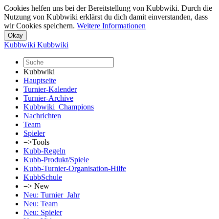
Cookies helfen uns bei der Bereitstellung von Kubbwiki. Durch die
Nutzung von Kubbwiki erklärst du dich damit einverstanden, dass
wir Cookies speichern.
Weitere Informationen
Kubbwiki
Kubbwiki
Kubbwiki
Hauptseite
Turnier-Kalender
Turnier-Archive
Kubbwiki_Champions
Nachrichten
Team
Spieler
=>Tools
Kubb-Regeln
Kubb-Produkt/Spiele
Kubb-Turnier-Organisation-Hilfe
KubbSchule
=> New
Neu: Turnier_Jahr
Neu: Team
Neu: Spieler