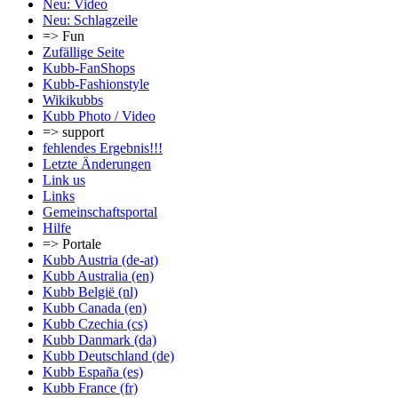
Neu: Video
Neu: Schlagzeile
=> Fun
Zufällige Seite
Kubb-FanShops
Kubb-Fashionstyle
Wikikubbs
Kubb Photo / Video
=> support
fehlendes Ergebnis!!!
Letzte Änderungen
Link us
Links
Gemeinschafts­portal
Hilfe
=> Portale
Kubb Austria (de-at)
Kubb Australia (en)
Kubb België (nl)
Kubb Canada (en)
Kubb Czechia (cs)
Kubb Danmark (da)
Kubb Deutschland (de)
Kubb España (es)
Kubb France (fr)