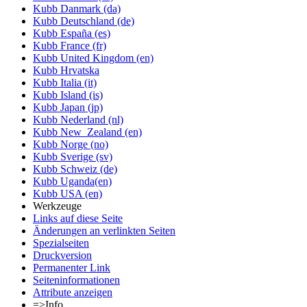
Kubb Danmark (da)
Kubb Deutschland (de)
Kubb España (es)
Kubb France (fr)
Kubb United Kingdom (en)
Kubb Hrvatska
Kubb Italia (it)
Kubb Island (is)
Kubb Japan (jp)
Kubb Nederland (nl)
Kubb New_Zealand (en)
Kubb Norge (no)
Kubb Sverige (sv)
Kubb Schweiz (de)
Kubb Uganda(en)
Kubb USA (en)
Werkzeuge
Links auf diese Seite
Änderungen an verlinkten Seiten
Spezialseiten
Druckversion
Permanenter Link
Seiten­informationen
Attribute anzeigen
=>Info