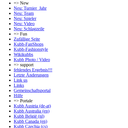
=> New
Neu: Turnier_Jahr
Neu: Team
Neu: Spieler
Neu: Video
Neu: Schlagzeile
=> Fun
Zufällige Seite
Kubb-FanShops
Kubb-Fashionstyle
Wikikubbs
Kubb Photo / Video
=> support
fehlendes Ergebnis!!!
Letzte Änderungen
Link us
Links
Gemeinschafts­portal
Hilfe
=> Portale
Kubb Austria (de-at)
Kubb Australia (en)
Kubb België (nl)
Kubb Canada (en)
Kubb Czechia (cs)