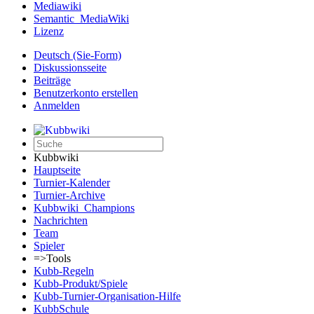
Mediawiki
Semantic_MediaWiki
Lizenz
Deutsch (Sie-Form)‎
Diskussionsseite
Beiträge
Benutzerkonto erstellen
Anmelden
Kubbwiki
Hauptseite
Turnier-Kalender
Turnier-Archive
Kubbwiki_Champions
Nachrichten
Team
Spieler
=>Tools
Kubb-Regeln
Kubb-Produkt/Spiele
Kubb-Turnier-Organisation-Hilfe
KubbSchule